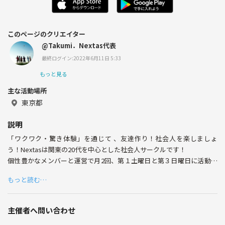
このページのクリエイター
@Takumi．Nextas代表
最終ログイン:2022年6月11日 5:33
もっと見る
主な活動場所
東京都
説明
「ワクワク・驚き体験」を通じて 、友達作り！社会人を楽しましょ
う！Nextasは関東の20代を中心とした社会人サークルです！
個性豊かなメンバーと運営で月2回、第１土曜日と第３日曜日に活動し
ています！
もっと読む…
設立は2018年8月。
まだ出来立てほやほやですが
主催者へ問い合わせ
花火大会やリアル脱出ゲームなど楽しい企画を実施していきます。