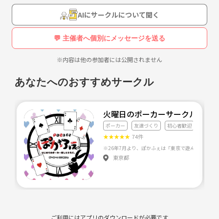
メンバーのやりたい！を重視しているので
AIにサークルについて聞く
基本やることは毎回違います。
花火大会、脱出ゲーム、ピクニック、ドライブ……etc
💬 主催者へ個別にメッセージを送る
今後も様々な活動を展開していきます！
※内容は他の参加者には公開されません
【サークル設立の想い】
様々な人が交流し
あなたへのおすすめサークル
楽しむための場所が欲しい。
そして、そこで生まれた
ご縁を大切にしていきたい。
火曜日のポーカーサークルぽか
ポーカー
友達づくり
初心者歓迎
そんな思いから
★
★
★
★
★
74件
このNextasという場を作りました。
東京都
Nextasには三つの意味が込められています。
Nexus(Nex)＋ time and space(tas)
＝ Nextas
Nex＝
ご利用にはアプリのダウンロードが必要です