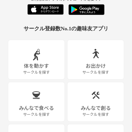
Nexus(繋ぐ、結ぶ、絆とかの意)
tas＝
time and space(時間と空間・場)
サークル登録数No.1の趣味友アプリ
Nexus (繋ぐ、結ぶ、絆)
Next (次へ)
time and space (時間と空間・場)
社会人になると仕事関係の付き合いは
体を動かす
お出かけ
増えますが交友の幅はどうしても
サークルを探す
サークルを探す
狭くなってしまうものです。
でもそれじゃもったいない。
人生というと
みんなで食べる
みんなで創る
ちょっと大げさかもしれないですが
サークルを探す
サークルを探す
さまざまな人と関わることで
人生の幅や深みがでてきて
より充実した生活を送れると