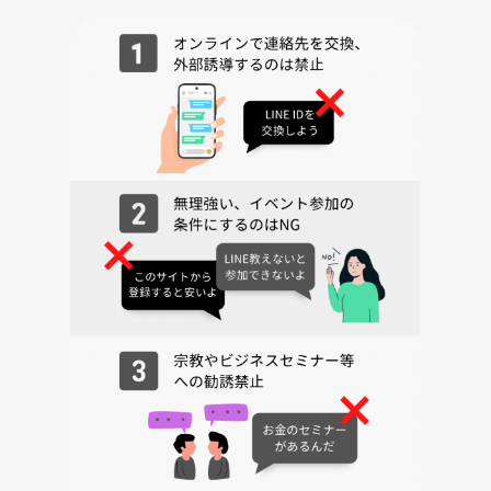
としています🙅
🔸友達欲しい【人と人の関係を紡いでみたい】
🔸なんか楽しいことしたい【自分が楽しいことを創り出したい】
🔸食べるの大好き【人の笑顔を創り出したい】
🔸飲みべだけ高い【人を楽しませるのが好き】
🔸喋れないけど、喋りたい【やったことなかったけど、らしくないこと
に冒険したい】
🔸たまには人に会ってみようかな【人間関係づくり、苦手だけど克服し
たい】
いつもは各項目だけですが、
このイベントは【】内の価値観を持っているかたと一緒に進めたいです
☺️
（ハードルはそんなに高く見積らないでください笑）
🟡特徴
20代の若め（？）エネルギーの方で開催！！
同年代で面白いことしたい方におすすめ♪