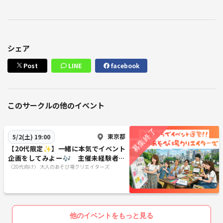
シェア
Post
LINE
facebook
このサークルの他のイベント
東京都
5/2(土) 19:00
【20代限定✨】一緒に本気でイベント
企画をしてみよー🎶 主催未経験者大
歓迎！
〈20代向け〉 大人のあそび場クリエイターズ
他のイベントをもっと見る