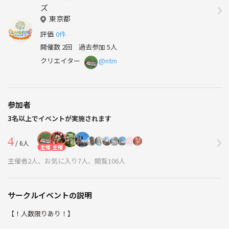
ズ
東京都
評価
0件
開催数 2回
過去参加 5人
クリエイター
@ntm
参加者
3名以上でイベントが実施されます
4
/ 6人
主催
主催
主催者2人、お気に入り7人、閲覧106人
サークルイベントの説明
【！人数限りあり！】