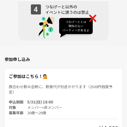
🔵日時（顔合わせ飲み会）
5月31日（日）19:30
※みんなで企画するイベントは6月28日（日）18:00〜21:00を予定して
います☺️
🟢場所
上野付近で予定中！
🟣ご留意
参加申し込み
・イベント準備にあたり、長期音信不通など、
コミュニケーションに難があった場合はお断りさせていただく場合があ
ります。
ご参加はこちら！💁
・第三者から見て不快に感じるような絡み方、ナンパ、連絡先交換の強
顔合わせ飲み会時に、飲食代が別途かかります（2500円程度予
要などがあった際は、運営の判断により、即時ご帰宅となります！
定）
申込期限 5/31(日) 18:00
対象
メンバー+非メンバー
募集年齢
20歳〜29歳