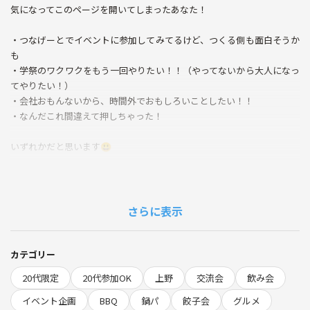
気になってこのページを開いてしまったあなた！
・つなげーとでイベントに参加してみてるけど、つくる側も面白そうか
も
・学祭のワクワクをもう一回やりたい！！（やってないから大人になっ
てやりたい！）
・会社おもんないから、時間外でおもしろいことしたい！！
・なんだこれ間違えて押しちゃった！
いずれかだと思います😃
⚠️
ネットワークビジネス（マルチ）、宗教、事業家集団(「Be」の日用品
を使用している集団)、アカデミーやスクール、投資、保険、不動産等
さらに表示
の営業勧誘行為の方は
ご参加いただけません☺️⚠️
カテゴリー
やりましょう大人の遊び場づくり！ということで、
20代限定
20代参加OK
上野
交流会
飲み会
短期間でイベントを一緒に創りたい方を募集し
上手くいってもいかなくても、一緒にやってみよー！！！
イベント企画
BBQ
鍋パ
餃子会
グルメ