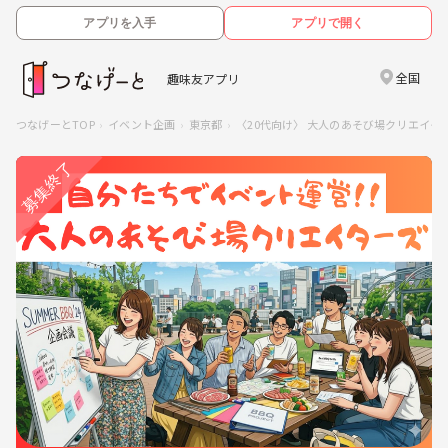
アプリを入手
アプリで開く
全国
趣味友アプリ
つなげーとTOP
イベント企画
東京都
〈20代向け〉 大人のあそび場クリエイタ