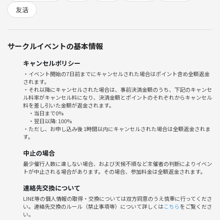
な愉快な約1ヶ月を過ごしていきます🎈
友活
ーーーーーーーーーーーーーーーーーーーーーーーーーーーーーーーー
ーーーーー
サークルイベントの基本情報
こちらにお申し込みいただける方の
大まかな流れ
キャンセルポリシー
・イベント開始の7日前までにキャンセルされた場合はポイント含め全額返金
本イベント開催日に顔合わせ飲み会🍻（飲みたいだけ）を開催
されます。
↓
・それ以降にキャンセルされた場合は、事前決済金額のうち、下記のキャンセ
ル料率がキャンセル料になり、決済金額とポイントのそれぞれからキャンセル
いくつか準備された骨組みの中から進めていきたいイベントをみんなで
料を差し引いた金額が返金されます。
選択
・当日まで0%
（例：BBQイベント、鍋パ、タコパ、粉もの会、餃子会とかとか🍚）
・翌日以降: 100%
・ただし、お申し込み後 1時間以内にキャンセルされた場合は全額返金されま
↓
す。
各担当者を決めて準備を進行
中止の場合
↓
最少催行人数に達しない場合、および天候不順など主催者の判断によりイベン
当日開催🥳
トが中止される場合があります。その場合、参加料金は全額返金されます。
ーーーーーーーーーーーーーーーーーーーーーーーーーーーーーーーー
ーーーーー
連絡先交換について
LINE等の個人情報の取得・交換については双方同意のうえ慎重に行ってくださ
い。連絡先交換のルール（禁止事項等）について詳しくは
こちら
をご覧くださ
そのため、
い。
チームで動いていく関係上、途中で抜けてもいいや〜のノリの方はNG