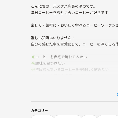
こんにちは！元スタバ店員のタカです。
毎日コーヒーを飲むくらいコーヒーが好きです！
楽しく・気軽に・おいしく学べるコーヒーワークシ
難しい知識はいりません！
自分の感じた事を言葉にして、コーヒーを深くしる体
✳︎コーヒーを自宅で淹れてみたい
✳︎趣味を見つけたい
✳︎普段飲んでいるコーヒーを美味しく飲みたい
✳︎コーヒーの好みを言葉にしてみたい
そんな方にピッタリなワークショップだと思います☕
自宅でドリップを楽しむために必要な器具の選び方
また、人気店のコーヒー豆を3種類用意し飲み比べゲ
ペアリングのお菓子付き🍪
カテゴリー