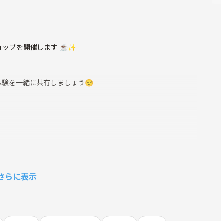
ョップを開催します ☕✨
験を一緒に共有しましょう😌
︎
さらに表示
や使い方
ームもしますので、楽しい雰囲気です☕︎