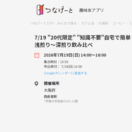
趣味友アプリ
つなげーとTOP
みんなで語る
カフェ会
大阪府
コーヒー
7/19 "20代限定" "知識不要"自宅
浅煎り〜深煎り飲み比べ
2026年7月19日(日) 14:00〜16:00
集合時刻：13:55
申込締切： 7/19(日) 13:00
Googleカレンダーに追加する
開催場所
大阪府
西長堀駅
*詳細は参加者のみに公開