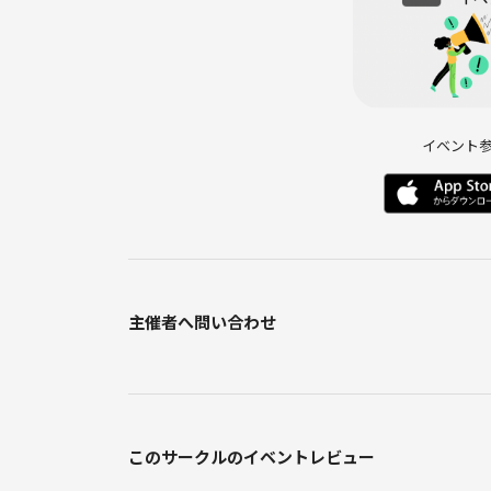
1人参加が多いので、自分だけ浮いてしまう事はあり
少人数でリラックス音楽を聴きながら、ゆったりし
ちょっとしたカフェ気分でぜひ参加してみてくださ
ご不明点やご興味ある方は、メッセージからお気軽
イベント
------
⚠️ビジネスや宗教の普及の為に参加は辞めてくださ
過去にトラブルの経験がある為、少しでも上記の可
場合がございます。
ご了承ください。
主催者へ問い合わせ
このサークルのイベントレビュー