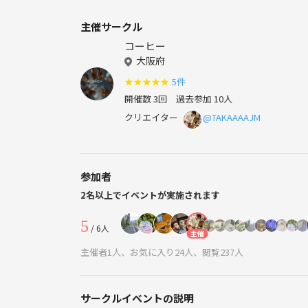
主催サークル
コーヒー
大阪府
★
★
★
★
★
5件
開催数 3回
過去参加 10人
クリエイター
@TAKAAAAJM
参加者
2名以上でイベントが実施されます
5
/ 6人
主催
主催者1人、お気に入り24人、閲覧237人
サークルイベントの説明