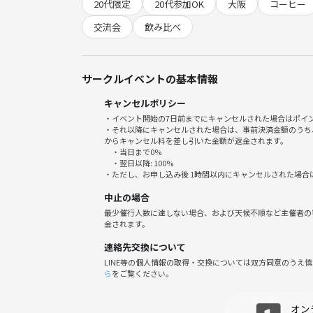
20代限定
20代参加OK
大阪
コーヒー
交流会
飲み比べ
■ 開催内容
☑︎手挽きコーヒーミルで豆を挽いてみよう
サークルイベントの基本情報
☑︎浅煎り〜中煎り〜深煎りの違いを体験しよう
キャンセルポリシー
☑︎器具の選び方や使い方・ドリップコーヒーの淹れ
・イベント開始の7日前までにキャンセルされた場合はポイ
・それ以降にキャンセルされた場合は、事前決済金額のうち
からキャンセル料を差し引いた金額が返金されます。
・当日まで0%
・翌日以降: 100%
■ こんな方におすすめ
・ただし、お申し込み後 1時間以内にキャンセルされた場合
・コーヒーが好き
中止の場合
・カフェ巡りが好き
最少催行人数に達しない場合、および天候不順など主催者の
・おしゃれな趣味を増やしたい
金されます。
・新しい人とゆるく話すのが好き
連絡先交換について
・コーヒーを通じて繋がりが欲しい
LINE等の個人情報の取得・交換については双方同意のうえ
ら
をご覧ください。
■ 日時
2026年7月19日（日）14:00〜16:30