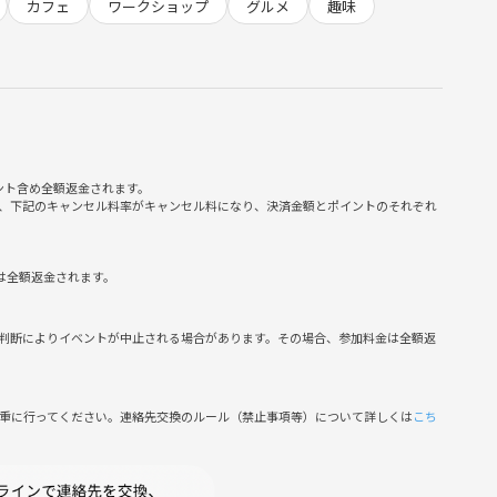
カフェ
ワークショップ
グルメ
趣味
方
ント含め全額返金されます。
、下記のキャンセル料率がキャンセル料になり、決済金額とポイントのそれぞれ
は全額返金されます。
判断によりイベントが中止される場合があります。その場合、参加料金は全額返
慎重に行ってください。連絡先交換のルール（禁止事項等）について詳しくは
こち