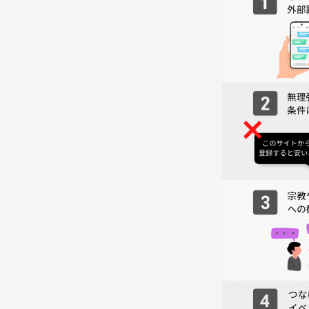
（途中退出の場合はご相談ください）
■ 参加費
1,500円（会費1,000円.つなげーと手数料500円）
■ 場所
大阪市西区民センター（西長堀駅から徒歩2分）
■ 参加条件について
今回は「楽しく会話しながら」進めたいので、
20代の方限定で募集させていただきます🙇‍♂️
（同世代でリラックスした雰囲気にしたいためです
■ おひとり参加について
お一人でも大丈夫です！