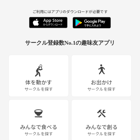
場所や日時などの詳細は追ってお伝えします🙋‍♀️
ご利用にはアプリのダウンロードが必要です
まずはメッセージください😆
気になった方は、
◎名前
サークル登録数No.1の趣味友アプリ
◎年齢
◎職業
◎出身
を記入してメッセージください😊✨
※連絡は基本的にSNSで行なってます！！
体を動かす
お出かけ
是非一緒に全力で楽しみましょう😘
サークルを探す
サークルを探す
【サークル設立の想い】
今だけじゃなくこの先も長く楽しみながら未来にワクワクしながら一緒
に挑戦して学んで成長出来る仲間を作ろうと思ってます！！💕
みんなで食べる
みんなで創る
サークルを探す
サークルを探す