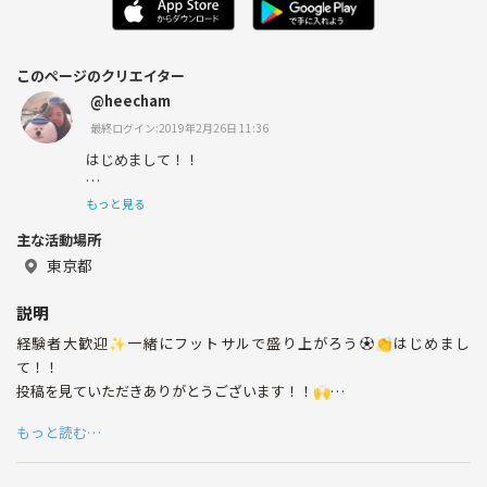
このページのクリエイター
@heecham
最終ログイン:2019年2月26日 11:36
はじめまして！！
大阪府出身のひーちゃんです！！
もっと見る
主な活動場所
20代の友達を募集してます！🙋‍♀️
東京都
ただ、仲良くなってご飯行って〜
説明
とかだけじゃなくこの先長く一緒にワクワクしながら楽し
経験者大歓迎✨一緒にフットサルで盛り上がろう⚽️👏はじめまし
んでいけるそんな友達が欲しいです💕
て！！
投稿を見ていただきありがとうございます！！🙌
せっかくの出会い、お互いを高め合えるような繋がりを作
もっと読む…
毎月恒例のフットサルイベント！！✨
るために色んな事に挑戦し学び成長出来るような場を作る
その名も《飯田杯》⚽️
べく色んな事を企画したいです✨
毎回めちゃくちゃ盛り上がってます😆