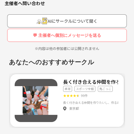
主催者へ問い合わせ
20〜30代のサッカー、フットサル経験者でのガチフットサル大会！！！
大人になってこんな事するとは思わなかったと思いながら
チーム分けをして総当り戦で行います🙋‍♀️
AIにサークルについて聞く
一緒にバカ笑いしませんか？😊
優勝チームには豪華景品あり！🎁
💬 主催者へ個別にメッセージを送る
めちゃかっこいいユニホームが貰えるかも！？
出会えて良かった❣️
※内容は他の参加者には公開されません
・サッカーやってました！
そんな場所を作りたいと思いってます！！☺️
・久しぶりにガチでフットサルやりたい！
あなたへのおすすめサークル
・フットサルを通じてコミュニティが欲しい！
一緒にやろう！って手を挙げてくれる方✨
などなど！
是非仲良くなりましょう🙆‍♀️
長く付き合える仲間を作ろう！
学生時代のスポーツへの溢れる熱を再び味わいませんか？？😆
卓球
スポーツ全般
鬼ごっこ
★
★
★
★
★
99件
理由、職種、は問いません！🙅‍♀️
長く付き合える仲間を作りたいし、作るお手伝いもし
初めましてで1人で参加の人も多数いるので緊張せず楽しく盛り上がり
東京都
ましょう🙌
もちろん友達との参加も大歓迎✨
終わった後はレンタルスペースを借りての打ち上げもあります！🍺