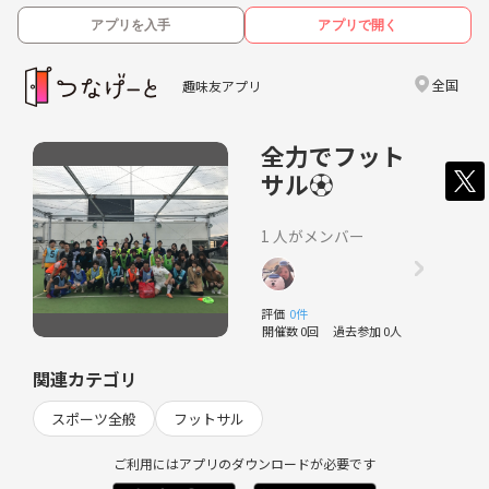
アプリを入手
アプリで開く
全国
趣味友アプリ
全力でフット
サル⚽️
1 人がメンバー
評価
0件
開催数 0回
過去参加 0人
関連カテゴリ
スポーツ全般
フットサル
ご利用にはアプリのダウンロードが必要です