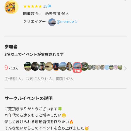
★
★
★
★
★
15件
開催数 6回
過去参加 46人
クリエイター
@monroe☆
参加者
3名以上でイベントが実施されます
9
/ 12人
主催
主催者1人、お気に入り14人、閲覧142人
サークルイベントの説明
ご覧頂きありがとうございます🍀
同年代の友達をもっと増やしたい😁
楽しく続けられる運動習慣を作りたい🔥
そんな思いからこのイベントを立ち上げました🥳