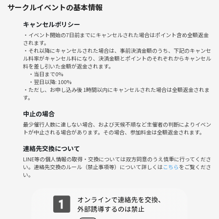
ろしくお願いします。
サークルイベントの基本情報
キャンセルポリシー
🌟参加して欲しい人♪
・イベント開始の7日前までにキャンセルされた場合はポイント含め全額返金
されます。
☆友達と一緒にスポーツを楽しみたい人
・それ以降にキャンセルされた場合は、事前決済金額のうち、下記のキャンセ
☆友達と一緒にボウリングを楽しみたい人
ル料率がキャンセル料になり、決済金額とポイントのそれぞれからキャンセル
☆同年代の友達が欲しい人
料を差し引いた金額が返金されます。
・当日まで0%
☆試合を全力で楽しめる人
・翌日以降: 100%
・ただし、お申し込み後 1時間以内にキャンセルされた場合は全額返金されま
す。
↓こんな方は楽しめないかもなので💦参加ご遠慮ください🙇
・己との勝負に集中する人
中止の場合
・スポーツマンシップが欠落している人
最少催行人数に達しない場合、および天候不順など主催者の判断によりイベン
トが中止される場合があります。その場合、参加料金は全額返金されます。
連絡先交換について
🌟場所
LINE等の個人情報の取得・交換については双方同意のうえ慎重に行ってくださ
東京ドームボウリングセンター(水道橋駅すぐそば)
い。連絡先交換のルール（禁止事項等）について詳しくは
こちら
をご覧くださ
アクセス | 東京ドームボウリングセンター | 東京ドームシティ https://sh
い。
are.google/DXaAidPwzpItJdn91
🌟日時
5/22 19時30分から試合スタート♪