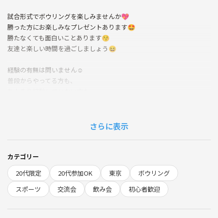
試合形式でボウリングを楽しみませんか💖
勝った方にお楽しみなプレゼントあります🤩
勝たなくても面白いことあります😚
友達と楽しい時間を過ごしましょう😆
経験の有無は問いません☺️
普段からやってる方も、
あんまり経験していない方も
ぜひお気軽に参加してください🍀✨️
🌟禁止‼️
さらに表示
事業家集団環境（「Be」の日用品を使用している集団）、フリーの人
材紹介、MLM、何かのアカデミー、何かのスクール、投資、保険、不動
産、宗教等の営業勧誘行為、何かの営利またはその準備を目的とした行
カテゴリー
為は禁止です💀
20代限定
20代参加OK
東京
ボウリング
楽しくボウリングをする場を作るため、
スポーツ
交流会
飲み会
初心者歓迎
そのような方の参加はご遠慮ください😇
そういった方が来た場合、主催者の余計な仕事が増えてしまうので😅よ