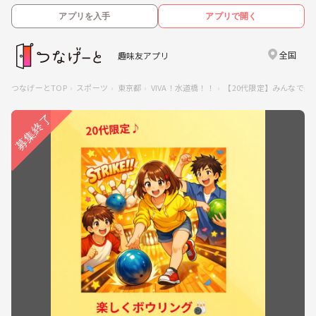
アプリを入手
アプリで開く
全国
趣味友アプリ
つなげーとTOP
スポーツ
東京都
VIVA！水道橋！！
【20代限定】みんなで楽