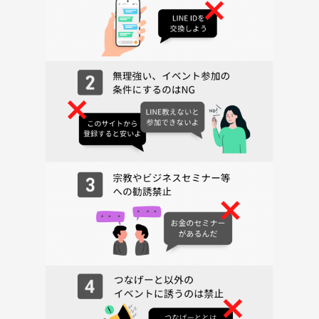
ボウリング場5階受付前集合
2ゲームを予定しています！21時頃終了予定
終わった後は任意参加で交流会🍻します♪
🌟持ち物
☆ボウリング代として、男性2,500円女性2,000円
現地でお支払いいただきます🍀
(任意参加の飲み会代は飲み終わった後にお支払いいただきます😊)
☆靴下(忘れると現地で購入をお願いします💦)
はじめましての方がほとんどです😁
お気軽に参加お待ちしています💖
(リピーターの方もぜひ🍀🫶)