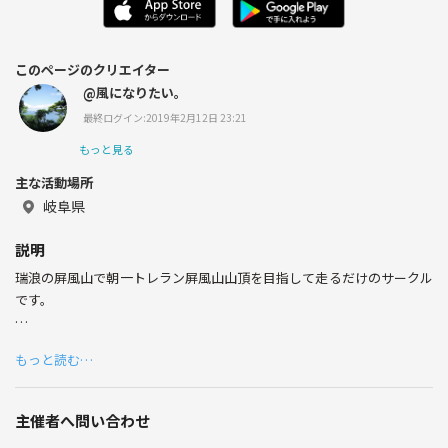
このページのクリエイター
@風になりたい。
最終ログイン:2019年2月12日 23:21
もっと見る
主な活動場所
岐阜県
説明
瑞浪の屏風山で朝一トレラン屏風山山頂を目指して走るだけのサークル
です。
【サークル設立の想い】
もっと読む…
ただ走るだけ。
毎週の朝一活動的なものとなればいいと思っています。
主催者へ問い合わせ