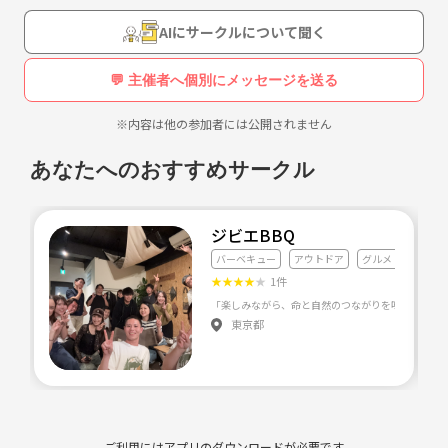
AIにサークルについて聞く
💬 主催者へ個別にメッセージを送る
※内容は他の参加者には公開されません
あなたへのおすすめサークル
ジビエBBQ
バーベキュー
アウトドア
グルメ・料理全般
★
★
★
★
★
1件
東京都
ご利用にはアプリのダウンロードが必要です