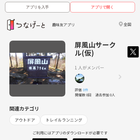
アプリを入手
アプリで開く
全国
趣味友アプリ
屏風山サーク
ル(仮)
1 人がメンバー
評価
0件
開催数 0回
過去参加 0人
関連カテゴリ
アウトドア
トレイルランニング
ご利用にはアプリのダウンロードが必要です