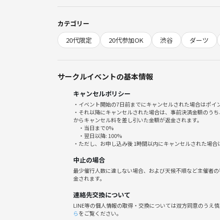
🎯 複数の参加者と話せるので会話のきっかけが作り
カテゴリー
🎯 仕事や学校以外のつながりを広げられる
20代限定
20代参加OK
渋谷
ダーツ
🎯 共通の趣味や休日の過ごし方について話せる
🎯 気軽に参加できるので新しいコミュニティのきっ
サークルイベントの基本情報
キャンセルポリシー
◇ダーツ初心者歓迎！
・イベント開始の7日前までにキャンセルされた場合はポイ
◆20代限定の人気企画！
・それ以降にキャンセルされた場合は、事前決済金額のうち
からキャンセル料を差し引いた金額が返金されます。
◇少人数開催で話しやすい！
・当日まで0%
・翌日以降: 100%
・ただし、お申し込み後 1時間以内にキャンセルされた場合
勝ち負けよりも「みんなで楽しむ」がテーマです😊
中止の場合
楽しく投げて、楽しく話して、休日を一緒に楽しみま
最少催行人数に達しない場合、および天候不順など主催者の
金されます。
【日時】
連絡先交換について
2026年6月6日（土）15:00〜17:00
LINE等の個人情報の取得・交換については双方同意のうえ
ら
をご覧ください。