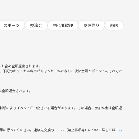
やすい
スポーツ
交流会
初心者歓迎
友達作り
趣味
かけになる
ント含め全額返金されます。
、下記のキャンセル料率がキャンセル料になり、決済金額とポイントのそれぞれ
は全額返金されます。
しょう🎯✨
判断によりイベントが中止される場合があります。その場合、参加料金は全額返
慎重に行ってください。連絡先交換のルール（禁止事項等）について詳しくは
こち