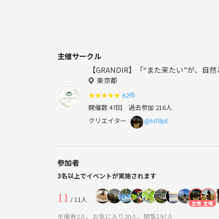
主催サークル
【GRANDIR】「“また来たい”が、
東京都
★
★
★
★
★
62件
開催数 47回
過去参加 216人
クリエイター
@hIf8pE
参加者
3名以上でイベントが実施されます
11
/ 11人
主催
主催
主催者2人、お気に入り20人、閲覧197人