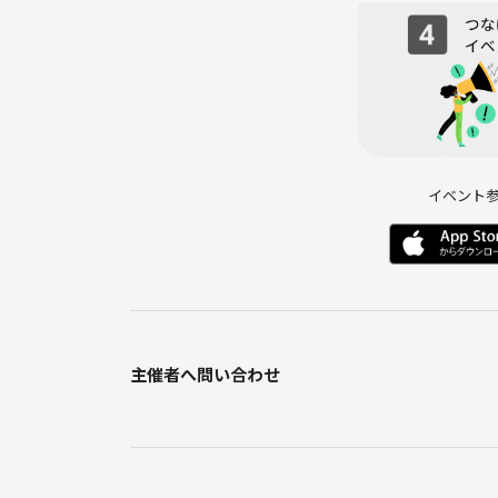
・MLM、ネットワークビジネス等の勧誘・宗教活動
恋愛目的での参加・その他、参加者が不快に感じる
発覚した場合はご退場いただく場合がございます。
皆さまが安心して参加できる場づくりにご協力をお願
初参加・一人参加も大歓迎です♪
イベント
お気軽にご参加ください！
主催の紹介
はじめまして！
主催のみちかです🌱
主催者へ問い合わせ
美容・読書・カフェ巡りが好きで、新しいことに挑
「一人だと始めにくいことも、みんなとなら気軽に