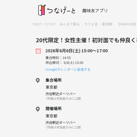
趣味友アプリ
つなげーとTOP
みんなで語る
カフェ会
東京都
【GRAND
20代限定！女性主催！初対面でも仲良く
2026年6月6日(土) 15:00〜17:00
集合時刻：14:55
申込締切： 6/6(土) 15:00
Googleカレンダーに追加する
集合場所
東京都
渋谷駅近ダーツバー
*詳細は参加者のみに公開
開催場所
東京都
渋谷駅近ダーツバー
*詳細は参加者のみに公開