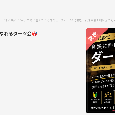
IR】「“また来たい”が、自然と増えていくコミュニティ
20代限定！女性主催！初対面でも
なれるダーツ会🎯