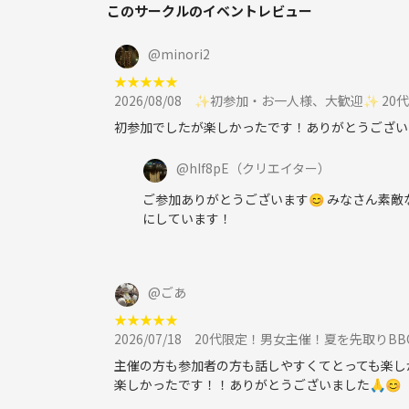
このサークルのイベントレビュー
そんな場を作りたくてGRANDIRを運営しています☺️
@
minori2
初参加や一人参加の方も大歓迎です♪
★
★
★
★
★
ぜひ気軽に遊びに来てください！
2026/08/08
✨初参加・お一人様、大歓迎✨ 20代
初参加でしたが楽しかったです！ありがとうござい
@
hIf8pE
（クリエイター）
ご参加ありがとうございます😊 みなさん素
にしています！
@
ごあ
★
★
★
★
★
2026/07/18
20代限定！男女主催！夏を先取りBB
主催の方も参加者の方も話しやすくてとっても楽しか
楽しかったです！！ありがとうございました🙏😊