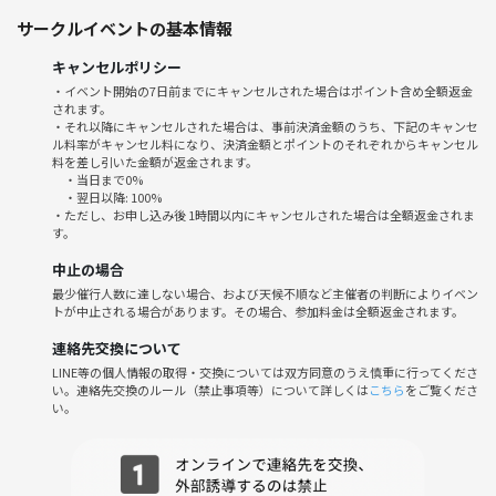
①12:55 着替えてコートに集合、受付
サークルイベントの基本情報
②13:00 挨拶・チーム分け・自己紹介・準備運動
③13:10 キックオフ（チーム替えあり！）
キャンセルポリシー
④14:55 試合終了、締めの挨拶
・イベント開始の7日前までにキャンセルされた場合はポイント含め全額返金
⑤15:00 現地解散
されます。
⑥16:00 希望者のみ飲み会🍻
・それ以降にキャンセルされた場合は、事前決済金額のうち、下記のキャンセ
ル料率がキャンセル料になり、決済金額とポイントのそれぞれからキャンセル
料を差し引いた金額が返金されます。
🌱サークルの雰囲気・20,30代メインの独身の方が多いですが、そうで
・当日まで0%
ない方も大歓迎です。お子様連れの方もご家族と参加されています。・
・翌日以降: 100%
・ただし、お申し込み後 1時間以内にキャンセルされた場合は全額返金されま
エンジョイ重視で、勝敗より“楽しい時間”を大切にしています・運動苦
す。
手でもOK！経験問わず参加者の7割が初心者🤲・運営も"新しい友達と
中止の場合
無理なく一緒に汗を流す場所"をテーマに活動中・参加メリット例：
最少催行人数に達しない場合、および天候不順など主催者の判断によりイベン
1. 気張らず始められるフットサル体験 2. 1人参加でもみんなと自然に
トが中止される場合があります。その場合、参加料金は全額返金されます。
仲良くなれる 3. 適度な運動でストレス発散！ 4. 社外で新しい輪がで
きる 5. イベント後は交流タイムで話すきっかけがたくさん・スタッフ
連絡先交換について
がサポートするので初参加もしっかりサポートします！
LINE等の個人情報の取得・交換については双方同意のうえ慎重に行ってくださ
い。連絡先交換のルール（禁止事項等）について詳しくは
こちら
をご覧くださ
い。
⚠️注意事項⚠️下記の行為はご遠慮ください。・ネットワークビジネス、
マルチ商法、その他勧誘行為、営業、告知、引き抜き、過度なナンパ行
為や迷惑行為など・つなげーとの他サークルの主催の方やオーナー様の
参加も大歓迎なのですが、過度な自分のサークルへの引き抜きや勧誘行