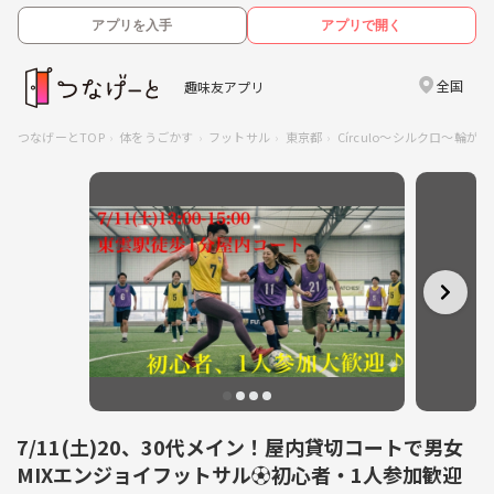
アプリを入手
アプリで開く
全国
趣味友アプリ
つなげーとTOP
体をうごかす
フットサル
東京都
Círculo〜シルクロ〜輪
7/11(土)20、30代メイン！屋内貸切コートで男女
MIXエンジョイフットサル⚽️初心者・1人参加歓迎