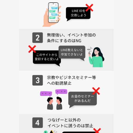
為はご遠慮していただき、基本プライベートでの参加をお願いします。
また、サークルやイベントの輪を乱す行動をする方、運営側の指示に従
っていただけない方や運営側が参加者様としてふさわしくないと判断し
た方は、参加をお断りする場合がございます。
体を動かす爽快感と、みんなで協力する楽しさを味わえるフットサルイ
ベントです。新しい週末の楽しみに、ぜひ気軽にご参加ください！みな
さんのご参加を心よりお待ちしています✨⚽️