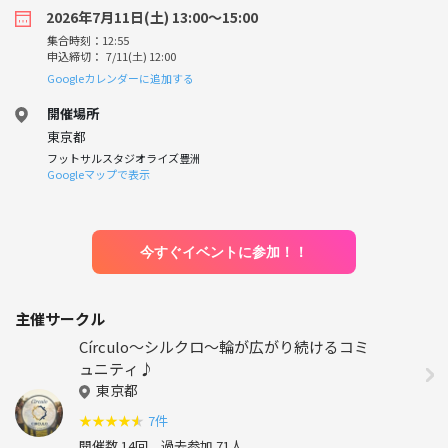
2026年7月11日(土) 13:00〜15:00
集合時刻：12:55
申込締切： 7/11(土) 12:00
Googleカレンダーに追加する
開催場所
東京都
フットサルスタジオライズ豊洲
Googleマップで表示
今すぐイベントに参加！！
主催サークル
Círculo〜シルクロ〜輪が広がり続けるコミ
ュニティ♪
東京都
★
★
★
★
★
7件
開催数 14回
過去参加 71人