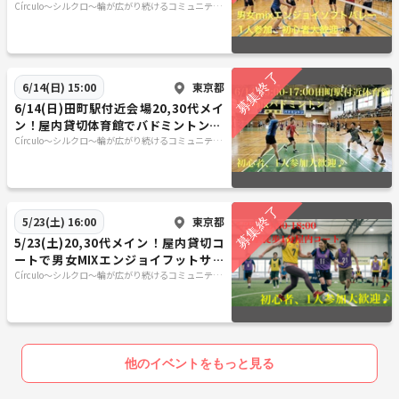
加歓迎！
Círculo〜シルクロ〜輪が広がり続けるコミュニティ
♪
東京都
6/14(日) 15:00
6/14(日)田町駅付近会場20,30代メイ
ン！屋内貸切体育館でバドミントン🌟
初心者・1人参加歓迎！
Círculo〜シルクロ〜輪が広がり続けるコミュニティ
♪
東京都
5/23(土) 16:00
5/23(土)20,30代メイン！屋内貸切コ
ートで男女MIXエンジョイフットサル
⚽️初心者・1人参加歓迎
Círculo〜シルクロ〜輪が広がり続けるコミュニティ
♪
他のイベントをもっと見る