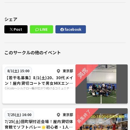
シェア
Post
LINE
facebook
このサークルの他のイベント
東京都
8/1(土) 15:00
【若干名募集】8/1(土)20、30代メイ
ン！屋内貸切コートで男女MIXエンジ
ョイフットサル⚽️初心者・1人参加歓迎
Círculo〜シルクロ〜輪が広がり続けるコミュニティ
♪
東京都
7/25(土) 16:00
7/25(土)田町駅付近会場！屋内貸切体
育館でソフトバレー🌟初心者・1人参