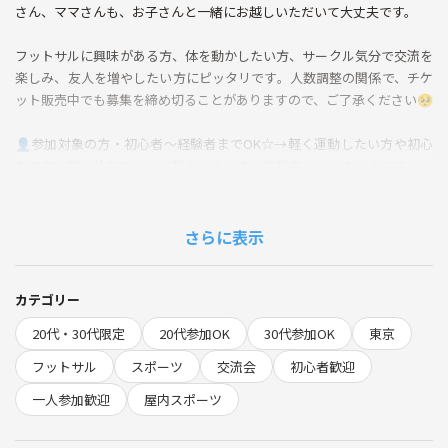
さん、ママさんも、お子さんと一緒にお越しいただいて大丈夫です。
フットサルに興味がある方、体を動かしたい方、サークル気分で交流を
楽しみ、友人を増やしたい方にピッタリです。人数調整の関係で、チケ
ット販売中でも募集を締め切ることがありますので、ご了承ください🥺
👤参加対象の方・初心者～経験者までOK☆→軽く運動したい方や初心
者の方、割と体をちゃんと動かしたい方や経験者といったようにチーム
分けもおこないますのでご安心を。→今まで球技を一切したことのない
方も参加されています。※あくまでエンジョイなので、過度な接触プレ
ー、強すぎるシュートを打ちたい方は物足りないと感じるかもですし、
さらに表示
普通に危ないので参加はお控えください🙇‍♂️・一人参加やご友人との参
加OK！
カテゴリー
👜必要な持ち物・動きやすい格好(服と靴)→人工芝なので、専用のシュ
20代・30代限定
20代参加OK
30代参加OK
東京
ーズがおすすめですが、普通のスニーカーでも構いません。レンタルも
ご利用できます。必要な方は施設までお問い合わせください。・タオル
フットサル
スポーツ
交流会
初心者歓迎
→更衣室、シャワーあります。・水分補給できる飲み物
一人参加歓迎
屋内スポーツ
📅当日の流れ