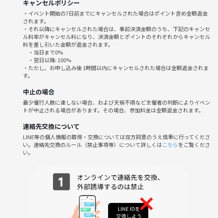
↓
キャンセルポリシー
2次会行くかも、、
・イベント開始の7日前までにキャンセルされた場合はポイント含め全額返金
されます。
※自由参加です！
・それ以降にキャンセルされた場合は、事前決済金額のうち、下記のキャンセ
ル料率がキャンセル料になり、決済金額とポイントのそれぞれからキャンセル
男性枠残り0人
料を差し引いた金額が返金されます。
・当日まで0%
女性枠残り2人
・翌日以降: 100%
です！
・ただし、お申し込み後 1時間以内にキャンセルされた場合は全額返金されま
す。
【参加費】
中止の場合
つなげーと参加費＋飲食代
最少催行人数に達しない場合、および天候不順など主催者の判断によりイベン
＊別途飲食代が発生します♪
トが中止される場合があります。その場合、参加料金は全額返金されます。
＊飲食代は3500円くらいです！
連絡先交換について
LINE等の個人情報の取得・交換については双方同意のうえ慎重に行ってくださ
い。連絡先交換のルール（禁止事項等）について詳しくは
こちら
をご覧くださ
* 待ち合わせ場所、お店は参加者の方に連絡します！
い。
* 男女比率を同じにしたいため、定員を超えた場合は、キャンセルさせ
ていただきます♪
* 当日のキャンセルは、キャンセル料100%いただく場合があります