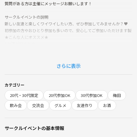
質問がある方は主催にメッセージお願いします！
サークルイベントの説明
新しい友達と楽しくワイワイしたい方、ぜひ参加してみませんか？♥
初参加の方やおひとり参加も多いので、安心してご参加いただけます製
★こんな人にオススメ★
* お酒が好きな方
* ご飯食べるのが好きな方
* お酒がいっぱい飲める方
* 酒豪王になりたい方
さらに表示
* 気の合う友達が欲しい方
* 趣味が同じ友達が欲しい方
* 楽しいことが好きな方
カテゴリー
20代・30代限定
20代参加OK
30代参加OK
梅田
10日（金）当日の流れ
待ち合わせ場所に集合（20:20）
飲み会
交流会
グルメ
友達作り
お酒
↓
スタート（20:30）
↓
サークルイベントの基本情報
終了（22:30頃）