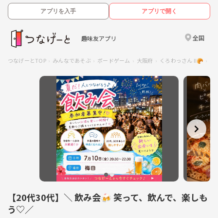
アプリを入手
アプリで開く
全国
趣味友アプリ
つなげーとTOP
みんなであそぶ
ボードゲーム
大阪府
くろわっさん Ⅱ🥐
【
【20代30代】＼ 飲み会🍻 笑って、飲んで、楽しも
う♡／