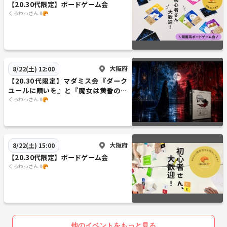
【20.30代限定】ボードゲーム会
くろわっさん Ⅱ🥐
大阪府
8/22(土) 12:00
【20.30代限定】マダミス会『ダーク
ユールに贖いを』と『魔女は黄昏の鐘
に消える』
くろわっさん Ⅱ🥐
大阪府
8/22(土) 15:00
【20.30代限定】ボードゲーム会
くろわっさん Ⅱ🥐
他のイベントをもっと見る