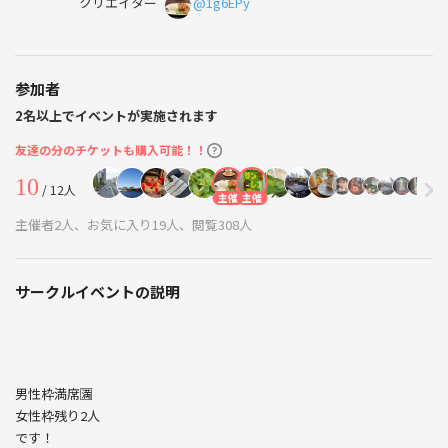
クリエイター
@1g6EPy
参加者
2名以上でイベントが実施されます
友達の分のチケットも購入可能！！
10
/ 12人
主催
主催
主催者2人、お気に入り19人、閲覧308人
サークルイベントの説明
男性枠満席🈵
女性枠残り2人
です！