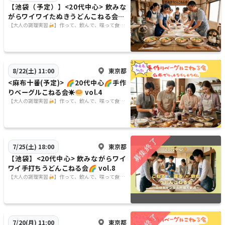
【池袋（予定）】<20代中心> 飲みな
がらワイワイたぬきうどんこねる会🌈
vol.9
【大人の調理実習🍻】作って、飲んで、喋って食べ
る🍙
東京都
8/22(土) 11:00
<麻布十番(予定)> 🌈20代中心🌈手作
りベーグルこねる会☀️🥯 vol.4
【大人の調理実習🍻】作って、飲んで、喋って食べ
る🍙
東京都
7/25(土) 18:00
【池袋】<20代中心> 飲みながらワイ
ワイ手打ちうどんこねる会🌈 vol.8
【大人の調理実習🍻】作って、飲んで、喋って食べ
る🍙
東京都
7/20(月) 11:00