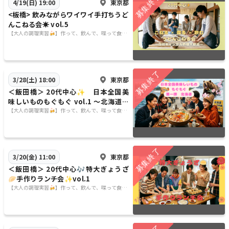
東京都
4/19(日) 19:00
<板橋> 飲みながらワイワイ手打ちうど
んこねる会☀️ vol.5
【大人の調理実習🍻】作って、飲んで、喋って食べ
る🍙
東京都
3/28(土) 18:00
＜飯田橋＞ 20代中心✨ 日本全国美
味しいものもぐもぐ vol.1 〜北海道で
っかいどう編〜
【大人の調理実習🍻】作って、飲んで、喋って食べ
る🍙
東京都
3/20(金) 11:00
＜飯田橋＞ 20代中心🎶特大ぎょうざ
🥟手作りランチ会✨vol.1
【大人の調理実習🍻】作って、飲んで、喋って食べ
る🍙