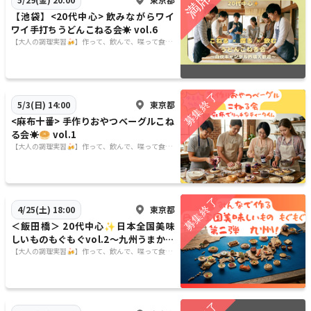
【池袋】<20代中心> 飲みながらワイ
ワイ手打ちうどんこねる会☀️ vol.6
【大人の調理実習🍻】作って、飲んで、喋って食べ
る🍙
東京都
5/3(日) 14:00
<麻布十番> 手作りおやつベーグルこね
る会☀️🥯 vol.1
【大人の調理実習🍻】作って、飲んで、喋って食べ
る🍙
東京都
4/25(土) 18:00
＜飯田橋＞ 20代中心✨日本全国美味
しいものもぐもぐvol.2〜九州うまかも
ん編〜
【大人の調理実習🍻】作って、飲んで、喋って食べ
る🍙