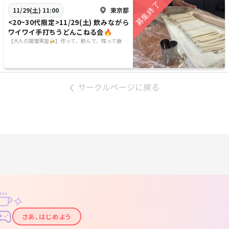
東京都
11/29(土) 11:00
<20~30代限定>11/29(土) 飲みながら
ワイワイ手打ちうどんこねる会🔥
【大人の調理実習🍻】作って、飲んで、喋って食べ
る🍙
サークルページに戻る
✧
✦
さあ、はじめよう