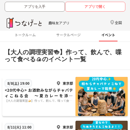
アプリを入手
アプリで開く
全国
趣味友アプリ
トークルーム
サークルページ
イベント
【大人の調理実習🍻】作って、飲んで、喋
って食べる🍙のイベント一覧
東京都
8/8(土) 19:00
<20代中心> お酒飲みながらチャパテ
ィこねる会 〜夏カレーを添え
て・・・🍛〜
【大人の調理実習🍻】作って、飲んで、喋って食べ
る🍙
東京都
8/11(火) 11:00