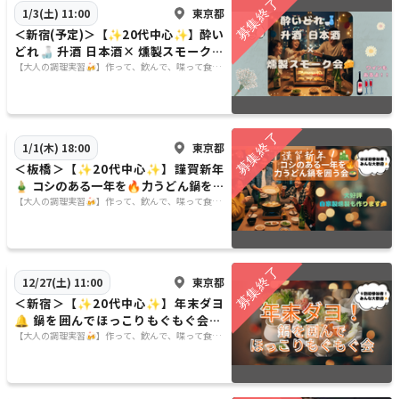
東京都
1/3(土) 11:00
＜新宿(予定)＞【✨20代中心✨】酔い
どれ🍶 升酒 日本酒× 燻製スモーク会
🧀
【大人の調理実習🍻】作って、飲んで、喋って食べ
る🍙
東京都
1/1(木) 18:00
＜板橋＞【✨20代中心✨】謹賀新年
🎍 コシのある一年を🔥力うどん鍋を囲
う会🍲
【大人の調理実習🍻】作って、飲んで、喋って食べ
る🍙
東京都
12/27(土) 11:00
＜新宿＞【✨20代中心✨】年末ダヨ
🔔 鍋を囲んでほっこりもぐもぐ会🍲
🍻
【大人の調理実習🍻】作って、飲んで、喋って食べ
る🍙