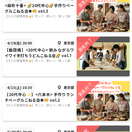
<麻布十番> 🌈20代中心🌈手作りベー
グルこねる会☀️🥯 vol.3
【大人の調理実習🍻】作って、飲んで、喋って食べ
る🍙
東京都
6/19(金) 20:00
【飯田橋】<20代中心> 飲みながらワ
イワイ手打ちうどんこねる会🌈 vol.7
【大人の調理実習🍻】作って、飲んで、喋って食べ
る🍙
東京都
6/13(土) 10:30
【20代中心✨】<六本木> 手作りラン
チベーグルこねる会☀️🥯 vol.2
【大人の調理実習🍻】作って、飲んで、喋って食べ
る🍙
東京都
5/29(金) 20:00