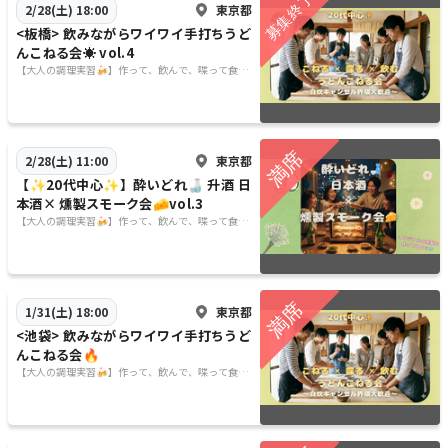
東京都
2/28(土) 18:00
<板橋> 飲みながらワイワイ手打ちうど
んこねる会☀️ vol.4
【大人の調理実習🍻】作って、飲んで、喋って食べ
る🍙
東京都
2/28(土) 11:00
【✨20代中心✨】酔いどれ🍶 升酒 日
本酒× 燻製スモーク会🧀vol.3
【大人の調理実習🍻】作って、飲んで、喋って食べ
る🍙
東京都
1/31(土) 18:00
<池袋> 飲みながらワイワイ手打ちうど
んこねる会🔥
【大人の調理実習🍻】作って、飲んで、喋って食べ
る🍙