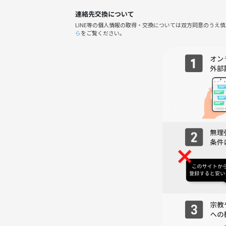
連絡先交換について
⚠️注意事項
LINE等の個人情報の取得・交換については双方同意のうえ
①当日は混雑が予想され、時間の都合により入場す
ら
をご覧ください。
い。
②交通費、昼食代は各自お支払いでお願いします。交通費
③昼食についてですが、参加者の人数・お店の混雑
承下さい。恵比寿駅周辺、あるいは國學院大学内を
④20分くらい歩いて行く場所もあるので、歩きやす
⑤主催者は建築に詳しくありません。建築の説明等
⑥広尾小学校の校舎内を見学する際に、室内履きをご
が売っているのでお持ち下さい。
-----