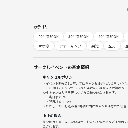
<巡る予定地>
①三田エリア
・普連土学園
カテゴリー
・三田演説館
20代参加OK
30代参加OK
40代参加OK
②広尾エリア
・広尾小学校
街歩き
ウォーキング
観光
歴史
・温故学会会館 ※1
・國學院大学
③六本木エリア→イベントはここで終了
サークルイベントの基本情報
・全日本海員組合本部
キャンセルポリシー
(・鹿島KIビル)
・イベント開始の7日前までにキャンセルされた場合はポイ
④芝浦エリア→イベント終了後に行く
・それ以降にキャンセルされた場合は、事前決済金額のうち
・SHIBAURAハウス
からキャンセル料を差し引いた金額が返金されます。
・当日まで0%
(・BLUE FRONT SHIBAURA)
・翌日以降: 100%
・ただし、お申し込み後 1時間以内にキャンセルされた場合
※1 温故学会会館は入館料100円かかります。
中止の場合
最少催行人数に達しない場合、および天候不順など主催者の
( )の場所は、時間がない場合は飛ばします。
金されます。