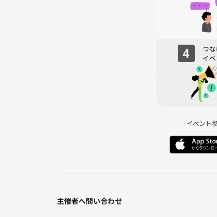
🟣当日の流れ
9:30集合、自己紹介
まず初めは三田エリア巡ります。
12:00or13:00頃 お昼
広尾エリア→六本木エリア巡ります。
16:30過ぎに六本木駅周辺でイベント終了予定。
イベント
任意で芝浦エリアへ。
-----
主催者へ問い合わせ