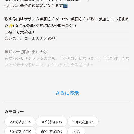
今回は、華金の夜開始となります🌃
歌える曲はサザン＆桑田さんソロや、桑田さんが歌に参加している曲の
み✨(原さんの曲･KUWATA BANDもOK！)
曲被りも大歓迎！
合いの手、コール大大大歓迎！
年齢は一切問いません◎
昔からのサザンファンの方も、「最近好きになった！」「まだ詳しくな
いけどサザン歌いたい！」という方も大歓迎です☺️
途中で休憩タイムも挟んで、好きな曲・思い出の一曲・ライブの話など
サザンを語り合う時間も作れたらと思ってます🌺
さらに表示
ちなみに主催は、最近SAS応援団に入ったばかりのにわかファンです🙇‍♀️
サザンのこと、ぜひいろいろ教えてください…！
ゆるっと楽しく、サザンオールスターズ愛あふれる時間を一緒に過ごし
カテゴリー
ましょう☺️
20代参加OK
30代参加OK
40代参加OK
【重要】
50代参加OK
60代参加OK
大森