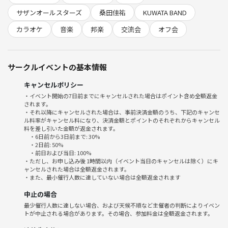
カラオケ代は、現地で精算後皆様から別途徴収いたします！現金とPay
サザンオールスターズ
桑田佳祐
KUWATA BAND
Payのみでのお支払いとなります！
会の時間は3時間を予定しています✨(19:00~22:00)
カラオケ
音楽
邦楽
交流会
オフ会
6/21追記:時間間違えてました！終電などで途中退室もOKです！その際
は主催にご連絡ください！
サークルイベントの基本情報
遅れて参加も大歓迎です！
遅れる際は主催にご一報くださいませ！
キャンセルポリシー
・イベント開始の7日前までにキャンセルされた場合はポイント含め全額返金
されます。
ベスト10は飲食物の持ち込みOKなので、お酒やジュース、お菓子やご
・それ以降にキャンセルされた場合は、事前決済金額のうち、下記のキャンセ
飯など持ち込んで頂いて大丈夫です🍻🍿
ル料率がキャンセル料になり、決済金額とポイントのそれぞれからキャンセル
主催もいくつかお菓子や飲み物などご用意します✌️
料を差し引いた金額が返金されます。
・6日前から3日前まで: 30%
・2日前: 50%
🚫 サークル禁止事項 🚫
・前日および当日: 100%
・ただし、お申し込み後 1時間以内（イベント当日のキャンセルは除く）にキ
ャンセルされた場合は全額返金されます。
みなさんが安心して楽しめるサークルにしたいので、以下の行為は禁止
・また、最小催行人数に達していない場合は全額返金されます
とさせてください🙇‍♀️
中止の場合
最少催行人数に達しない場合、および天候不順など主催者の判断によりイベン
・過度なナンパ行為、セクハラ行為は禁止です
トが中止される場合があります。その場合、参加料金は全額返金されます。
・他の参加者が不快に感じる言動・行為は禁止です