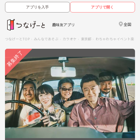
アプリを入手
アプリで開く
全国
趣味友アプリ
つなげーとTOP
みんなであそぶ
カラオケ
東京都
わちゃわちゃイベント楽し