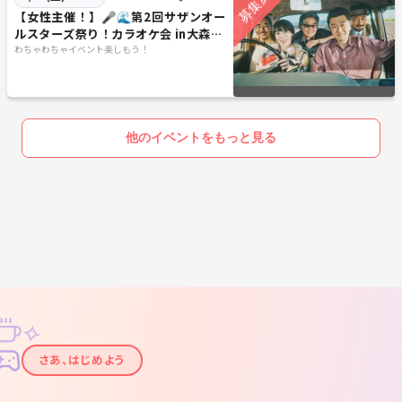
【女性主催！】🎤🌊第2回サザンオー
ルスターズ祭り！カラオケ会 in大森🎤
【聞くも大歓迎！🌊】
わちゃわちゃイベント楽しもう！
他のイベントをもっと見る
✧
✦
さあ、はじめよう