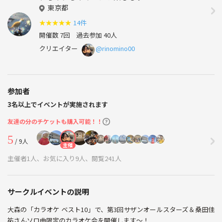
東京都
★
★
★
★
★
14件
開催数 7回
過去参加 40人
クリエイター
@rinomino00
参加者
3名以上でイベントが実施されます
友達の分のチケットも購入可能！！
5
/ 9人
主催
主催者1人、お気に入り9人、閲覧241人
サークルイベントの説明
大森の「カラオケ ベスト10」で、第3回サザンオールスターズ＆桑田佳
祐さんソロ曲限定のカラオケ会を開催します〜！