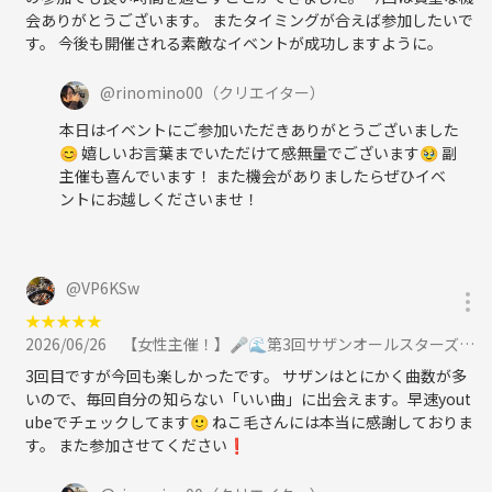
会ありがとうございます。 またタイミングが合えば参加したいで
す。 今後も開催される素敵なイベントが成功しますように。
@
rinomino00
（クリエイター）
本日はイベントにご参加いただきありがとうございました
😊 嬉しいお言葉までいただけて感無量でございます🥹 副
主催も喜んでいます！ また機会がありましたらぜひイベ
ントにお越しくださいませ！
@
VP6KSw
★
★
★
★
★
2026/06/26
【女性主催！】🎤🌊第3回サザンオールスターズ祭り！カラオケ会 in大森🎤【聞くも大歓迎！🌊】に参加
3回目ですが今回も楽しかったです。 サザンはとにかく曲数が多
いので、毎回自分の知らない「いい曲」に出会えます。早速yout
ubeでチェックしてます🙂 ねこ毛さんには本当に感謝しておりま
す。 また参加させてください❗