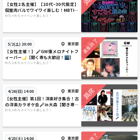
【女性2名主催】【20代~30代限定】
個室肉バルでワイワイ楽しむ！MBTIす
ごろく飲み会🎲
わちゃわちゃイベント楽しもう！
東京都
5/2(土) 20:00
【女性主催！】🎤GW懐メロナイトフ
ィーバー🌙【聞く専も大歓迎！🌃】
わちゃわちゃイベント楽しもう！
東京都
4/26(日) 14:00
【女性主催】第1回！洋楽好き集合！古
の洋楽カラオケ会🎤in大森【聞き専も
大歓迎🙆‍♀️】
わちゃわちゃイベント楽しもう！
東京都
4/25(土) 14:00