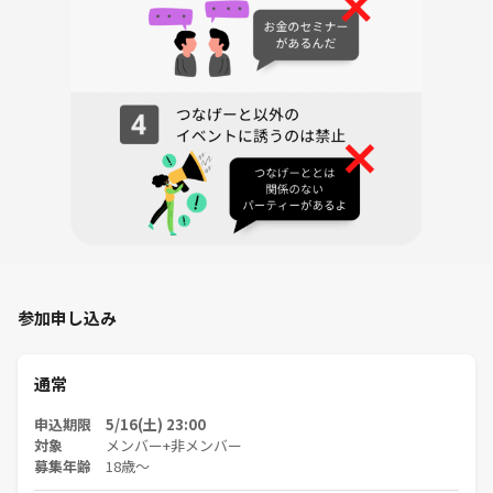
※コスプレ禁止、武器のような長い持ち物のご持参はNGとさせていた
だきます。
※終了時間は長めに設定していますが、人数によっては早めに終了する
場合があります。
※別途カラオケ利用料金がかかります。現地にてお店様にお支払いくだ
さいませ。(1600円位の予定です)
※カラオケ店舗にドリンクバーはありますが、その他に食べたり飲んだ
りしたい方は適宜食べたいもの、飲みたいものを持ち込みしてくださ
い。
参加申し込み
※主催者女性・同行者(男性)が1人おります。
通常
※終了後、希望者だけで飲み会をしたいと思ってます🍻ご申請後に出欠
確認させてください🙏
申込期限 5/16(土) 23:00
対象
メンバー+非メンバー
募集年齢
18歳〜
------