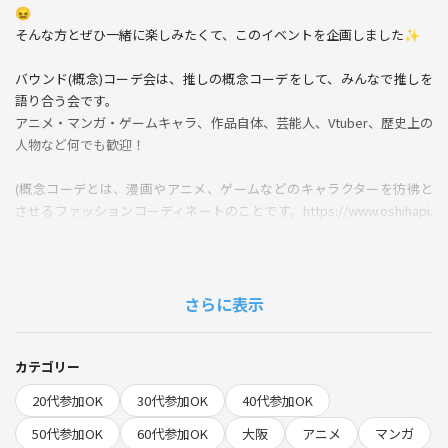
😖
そんな方とぜひ一緒に楽しみたくて、このイベントを企画しました✨
バウンド(概念)コーデ会は、推しの概念コーデをして、みんなで推しを
語り合う会です。
アニメ・マンガ・ゲームキャラ、作品自体、芸能人、Vtuber、歴史上の
人物など何でも歓迎！
(概念コーデとは、漫画やアニメ、ゲームなどのキャラクターを彷彿と
させるファッションコーディネートのことです。https://www.oshihapi.
com/stage/sannsennfuku/concept-coordination-fashion/)
🎀 概要
◯推しにちなんだコーデで集合(普段着でOK、気合いの入ったオシャレ
さらに表示
もOK)
◯各自5分〜15分程度で推しについて語って(プレゼンして)ください✨
カテゴリー
(主催者からスタート、2番手以降は挙手制)
20代参加OK
30代参加OK
40代参加OK
◯残り時間はフリートーク＋会場がカラオケなので、推しにちなんだ曲
50代参加OK
60代参加OK
大阪
アニメ
マンガ