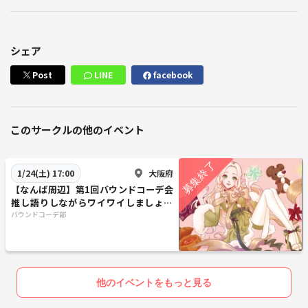
シェア
Post
LINE
facebook
このサークルの他のイベント
大阪府
1/24(土) 17:00
【なんば周辺】第1回バウンドコーデ会
推し語りしながらワイワイしましょう
✨
バウンドコーデ部
他のイベントをもっと見る