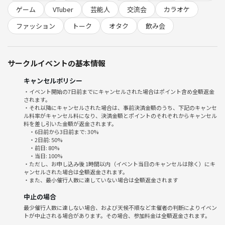
をそれぞれ歌唱（任意、歌わなくてもOK）
ゲーム
VTuber
芸能人
交流会
カラオケ
お気軽にご参加ください✨
ファッション
トーク
オタク
飲み会
初参加さんも大歓迎💞
18歳〜年齢関係なく楽しみましょう✨
サークルイベントの基本情報
♡時間が余れば、場所がカラオケなので作品にちなんだ歌を歌う場合が
あります。
キャンセルポリシー
(強制ではありません。苦手な方は歌わずともOKです)
・イベント開始の7日前までにキャンセルされた場合はポイント含め全額返金
されます。
・それ以降にキャンセルされた場合は、事前決済金額のうち、下記のキャンセ
♡プロジェクター付きのお部屋を予約します！
ル料率がキャンセル料になり、決済金額とポイントのそれぞれからキャンセル
ぜひプレゼンにご活用ください✨(使わずともOK)
料を差し引いた金額が返金されます。
・6日前から3日前まで: 30%
JOYSOUND、DAM両方完備のお部屋です♡
・2日前: 50%
・前日: 80%
・当日: 100%
【会の雰囲気】
・ただし、お申し込み後 1時間以内（イベント当日のキャンセルは除く）にキ
・主催者がプレゼンをサポートいたします。
ャンセルされた場合は全額返金されます。
・前回はつなげーと初参加の方も楽しんで行かれました！銀魂・ジョジ
・また、最小催行人数に達していない場合は全額返金されます
ョ・ダンジョン飯・銀河特急ミルキー⭐︎サブウェイ・悪魔の花嫁で盛
中止の場合
り上がりました。
最少催行人数に達しない場合、および天候不順など主催者の判断によりイベン
・今回参加者様の推し作品も、決まり次第記載いたします。主催者はマ
トが中止される場合があります。その場合、参加料金は全額返金されます。
クロスFで参加予定。