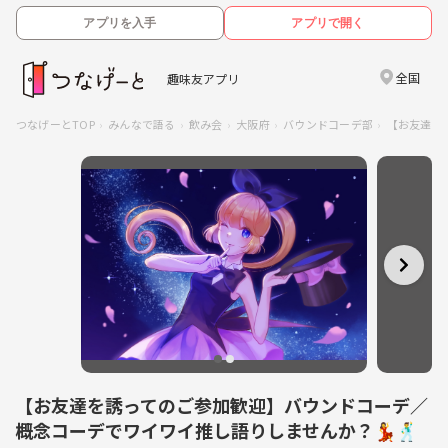
アプリを入手
アプリで開く
全国
趣味友アプリ
つなげーとTOP
みんなで語る
飲み会
大阪府
バウンドコーデ部
【お友達を
【お友達を誘ってのご参加歓迎】バウンドコーデ／
概念コーデでワイワイ推し語りしませんか？💃🕺