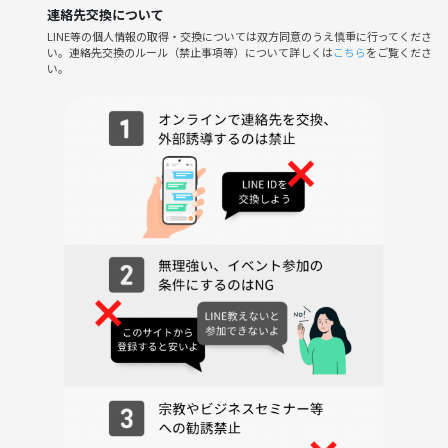
連絡先交換について
LINE等の個人情報の取得・交換については双方同意のうえ慎重に行ってくださ
・推しジャンルやオタ活歴不問、誰でもOK♪
い。連絡先交換のルール（禁止事項等）について詳しくは
こちら
をご覧くださ
・プレゼン初体験の方もフォローいたします。ご相談や質問など歓迎！
い。
・気軽なグループトーク＆共通趣味で盛り上がれる安心空間です。
【参加メリット】
・同世代・同じ趣味の新しい友達ができる
・推し活の情報やトレンドが広がる
・日ごろ言えない“推し愛”を思いっきり語れる✨
------
⚠️注意事項⚠️
下記の行為はご遠慮ください。
・勧誘・営業・告知・引き抜き・しつこいナンパ・暴言など
・ナンパ行為や迷惑行為
・許可のない写真撮影、画像のSNSへの投稿
サークルやイベントの輪を乱す行動をする方、運営側の指示に従ってい
ただけない方や運営側が参加者様としてふさわしくないと判断した方
は、参加をお断りする場合がございます。