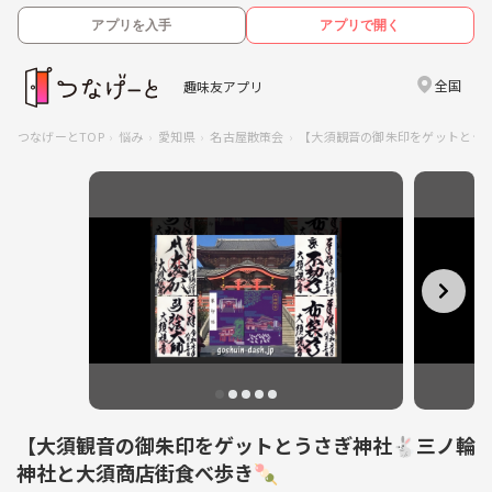
アプリを入手
アプリで開く
全国
趣味友アプリ
つなげーとTOP
悩み
愛知県
名古屋散策会
【大須観音の御朱印をゲットとうさ
【大須観音の御朱印をゲットとうさぎ神社🐇三ノ輪
神社と大須商店街食べ歩き🍡