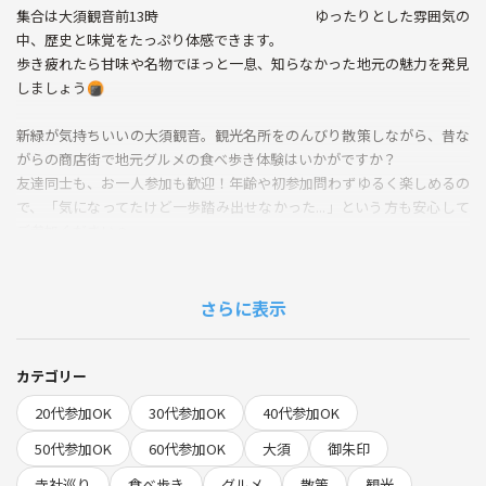
集合は大須観音前13時 ゆったりとした雰囲気の
中、歴史と味覚をたっぷり体感できます。
歩き疲れたら甘味や名物でほっと一息、知らなかった地元の魅力を発見
しましょう🍘
新緑が気持ちいいの大須観音。観光名所をのんびり散策しながら、昔な
がらの商店街で地元グルメの食べ歩き体験はいかがですか？
友達同士も、お一人参加も歓迎！年齢や初参加問わずゆるく楽しめるの
で、「気になってたけど一歩踏み出せなかった...」という方も安心して
ご参加ください☺️
趣のある観音様を見て、名物をつまんで、小さな旅気分を味わいましょ
う。
⭐️途中参加途中退出大丈夫なので宜しくお願いします
さらに表示
---
◆当日の流れ
・13時大須観音駅地上ファミマ前集合
カテゴリー
・大須観音の境内や参道を散策と御朱印もゲットしましょう
20代参加OK
30代参加OK
40代参加OK
うさぎがいる三ノ輪神社にも行きます
・商店街の人気グルメ店をめぐりながら食べ歩き
50代参加OK
60代参加OK
大須
御朱印
・希望者で境内フォトタイム＆談笑
寺社巡り
食べ歩き
グルメ
散策
観光