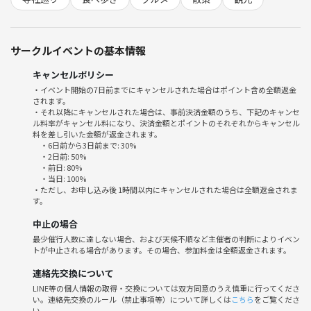
・現地解散（15時予定）
---
サークルイベントの基本情報
🌱サークルの雰囲気
・同じ興味を持つ仲間と、気負わず話したり笑ったりできるアットホー
キャンセルポリシー
ムな雰囲気です。
・イベント開始の7日前までにキャンセルされた場合はポイント含め全額返金
・初参加、お一人参加も大歓迎！運営スタッフがしっかりフォローつき
されます。
なので緊張しなくてOK。
・それ以降にキャンセルされた場合は、事前決済金額のうち、下記のキャンセ
ル料率がキャンセル料になり、決済金額とポイントのそれぞれからキャンセル
・観音巡り＆商店街グルメを一緒に楽しめるメリットは…
料を差し引いた金額が返金されます。
①地元の新名所＆絶品グルメを発見できる
・6日前から3日前まで: 30%
②非日常の“プチ遠足”気分を味わえる
・2日前: 50%
・前日: 80%
③新しい友だち＆共通の話題ができる
・当日: 100%
・「地元に新しいつながりがほしい」「思い出に残る週末が過ごした
・ただし、お申し込み後 1時間以内にキャンセルされた場合は全額返金されま
す。
い」そんな方におすすめです！
中止の場合
---
最少催行人数に達しない場合、および天候不順など主催者の判断によりイベン
⚠️注意事項⚠️
トが中止される場合があります。その場合、参加料金は全額返金されます。
下記の行為はご遠慮ください。
連絡先交換について
・勧誘・営業
LINE等の個人情報の取得・交換については双方同意のうえ慎重に行ってくださ
い。連絡先交換のルール（禁止事項等）について詳しくは
こちら
をご覧くださ
サークルやイベントの輪を乱す行動をする方、運営側の指示に従ってい
い。