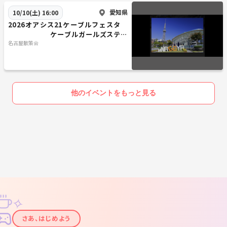
愛知県
10/10(土) 16:00
2026オアシス21ケーブルフェスタ
ケーブルガールズステー
ジ
名古屋散策会
他のイベントをもっと見る
✧
✦
さあ、はじめよう