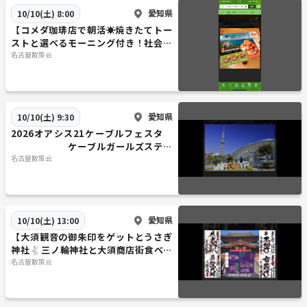
愛知県
10/10(土) 8:00
【コメダ珈琲店で朝活☀️焼きたてトー
ストと選べるモーニング付き！社会人
限定ゆるトーク会🍞
名古屋散策会
愛知県
10/10(土) 9:30
2026オアシス21ケーブルフェスタ
ケーブルガールズステー
ジ
名古屋散策会
愛知県
10/10(土) 13:00
【大須観音の御朱印をゲットとうさぎ
神社🐇三ノ輪神社と大須商店街食べ歩
き🍡
名古屋散策会