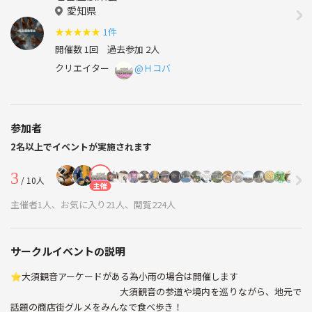
愛知県
★
★
★
★
★
1件
開催数 1回
過去参加 2人
クリエイター
@Ｈコバ
参加者
2名以上でイベントが実施されます
3
/ 10人
主催
主催者1人、お気に入り21人、閲覧224人
サークルイベントの説明
⭐️大須観音アーケードがある為小雨の場合は開催します
大須観音の参道や境内を巡りながら、地元で
話題の商店街グルメをみんなで食べ歩き！