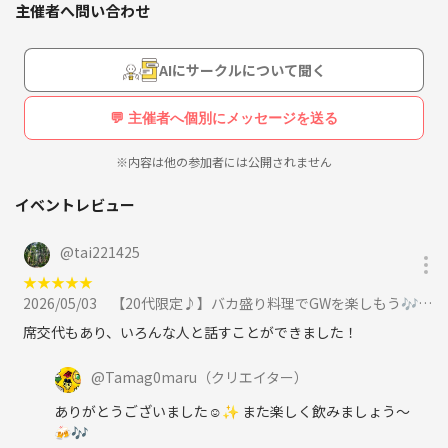
主催者へ問い合わせ
（ここだけの裏話♪）
サークル名は、たまご料理が好きなのでそのままつけました🐣✨
AIにサークルについて聞く
💬 主催者へ個別にメッセージを送る
※内容は他の参加者には公開されません
イベントレビュー
@
tai221425
★
★
★
★
★
2026/05/03
【20代限定♪】バカ盛り料理でGWを楽しもう🎶ちばチャン飲み会🍻✨に参加
席交代もあり、いろんな人と話すことができました！
@
Tamag0maru
（クリエイター）
ありがとうございました☺✨ また楽しく飲みましょう〜
🍻🎶