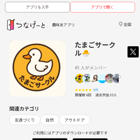
アプリを入手
アプリで開く
全国
趣味友アプリ
たまごサーク
ル🐣
45 人がメンバー
★
★
★
★
★
9件
開催数 6回
過去参加 35人
関連カテゴリ
友達づくり
自然
アウトドア
ご利用にはアプリのダウンロードが必要です