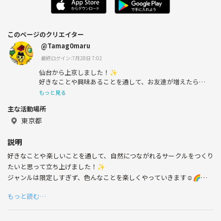
このページのクリエイター
@Tamag0maru
最終ログイン:7月28日 7:02
仙台から上京しました！✨
好きなことや興味あることを通して、お友達が増えたらい
いなと思ってはじめました🐣
もっと見る
主な活動場所
東京都
説明
好きなことや楽しいことを通して、自然につながれるサークルをつくり
たいと思って立ち上げました！✨
ジャンルは限定しすぎず、色んなことを楽しくやっていきます☺🌈
もっと読む…
初めての方も安心して参加できる雰囲気です☕️🍴