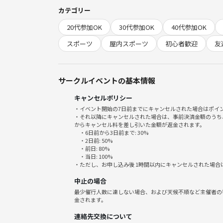
＊ラケットは数に限りがあります。
カテゴリー
20代参加OK
30代参加OK
40代参加OK
スポーツ後に近くの居酒屋へ飲みに行きますので、
＊直前のご連絡ですと、居酒屋の混み具合で、参加
スポーツ
屋内スポーツ
初心者歓迎
友
★★★★★★★★★★★★
サークルイベントの基本情報
《日時》
キャンセルポリシー
7/ 12（日) 16:00〜18:00
・イベント開始の7日前までにキャンセルされた場合はポイ
スポーツ後に飲み会あり！
・それ以降にキャンセルされた場合は、事前決済金額のうち
からキャンセル料を差し引いた金額が返金されます。
・6日前から3日前まで: 30%
《参加費》
・2日前: 50%
1500円（現地決済）
・前日: 80%
・当日: 100%
1000円（つなげーと決済）
・ただし、お申し込み後 1時間以内にキャンセルされた場合
中止の場合
《場所》
最少催行人数に達しない場合、および天候不順など主催者の
元町ウェルネスパーク
金されます。
西館地下2階順天堂スポーツホール（体育館）集合
連絡先交換について
東京都文京区本郷1丁目1-19