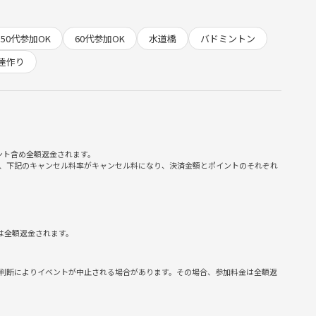
50代参加OK
60代参加OK
水道橋
バドミントン
そちらもご予定よろしければぜひ！
不可な恐れがあります。
達作り
ント含め全額返金されます。
、下記のキャンセル料率がキャンセル料になり、決済金額とポイントのそれぞれ
は全額返金されます。
判断によりイベントが中止される場合があります。その場合、参加料金は全額返