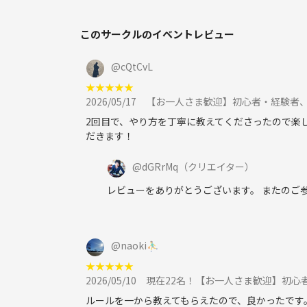
このサークルのイベントレビュー
@
cQtCvL
★
★
★
★
★
2026/05/17
【お一人さま歓迎】初心者・経験者、どちら
2回目で、やり方を丁寧に教えてくださったので楽し
だきます！
@
dGRrMq
（クリエイター）
レビューをありがとうございます。 またのご
@
naoki⛹️‍♂️
★
★
★
★
★
2026/05/10
現在22名！【お一人さま歓迎】初心者・経験者、
ルールを一から教えてもらえたので、良かったです