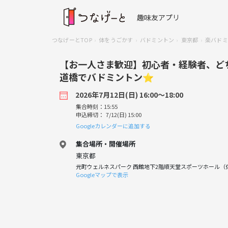
趣味友アプリ
つなげーとTOP
体をうごかす
バドミントン
東京都
楽バドミ
【お一人さま歓迎】初心者・経験者、どちら
道橋でバドミントン⭐︎
2026年7月12日(日) 16:00〜18:00
集合時刻：15:55
申込締切： 7/12(日) 15:00
Googleカレンダーに追加する
集合場所・開催場所
東京都
元町ウェルネスパーク 西館地下2階順天堂スポーツホール（
Googleマップで表示