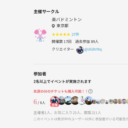
主催サークル
楽バドミントン
東京都
★
★
★
★
★
27件
開催数 17回
過去参加 89人
クリエイター
@dGRrMq
参加者
2名以上でイベントが実施されます
友達の分のチケットも購入可能！！
6
/ 6人
主催
主催者1人、お気に入り23人、閲覧211人
このイベントは表示中のユーザー以外に参加者がいる可能性