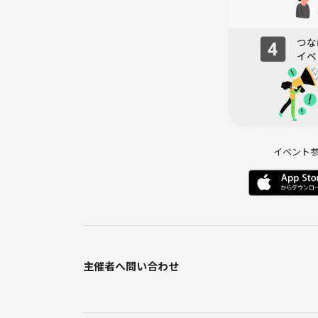
① お名前
② 性別
③ ご年齢
④ バドミントン歴（未経験可）
イベント
⑤ 参加・見学希望日
参加（決済）後に、上記をご記載の上、個別にメッ
ご不明点や不安な点がありましたら、お気軽にご連
主催者へ問い合わせ