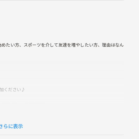
始めたい方、スポーツを介して友達を増やしたい方、理由はなん
加ください♪
でとてもきれいな施設です。
できます！
さらに表示
でご参加可能です。