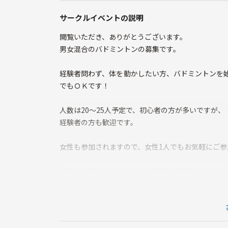
サークルイベントの説明
閲覧いただき、ありがとうございます。
男女混合のバドミントンの募集です。
経験者問わず、体を動かしたい方、バドミントンを
でもＯＫです！
人数は20〜25人予定で、初心者の方が多いですが、
経験者の方も歓迎です。
女性も参加されますので、女性1人でもお気軽にご参
会場の元町ウェルネスは、2025年に建設されたの
駅からも近く、駐車場も比較的安く利用できます。
コートは冷房完備なので、暑い日でも快適にプレー
ラケットの貸し出しもありますので、ラケット無し