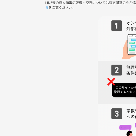
LINE等の個人情報の取得・交換については双方同意のうえ
ら
をご覧ください。
JR中央・総武線 水道橋駅 東口 徒歩5分
都営地下鉄(三田線) 水道橋駅 A1 徒歩4分
《レベル》
初心者女子も含めたエンジョイ♪
《その他》
・定員25名
・レンタルシューズ無
・スニーカー、ランニングシューズ不可
・更衣室、シャワーあり
・駐車場あり
・MLM（事業家集団環境含）の勧誘行為等は禁止し
★★★★★★★★★★★★
参加or見学希望の方は、