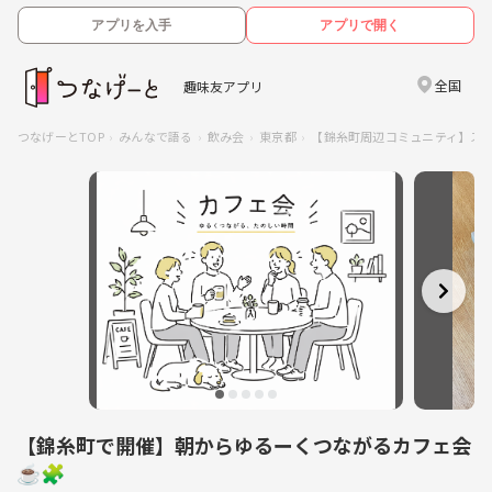
アプリを入手
アプリで開く
全国
趣味友アプリ
つなげーとTOP
みんなで語る
飲み会
東京都
【錦糸町周辺コミュニティ】ス
【錦糸町で開催】朝からゆるーくつながるカフェ会
☕️🧩