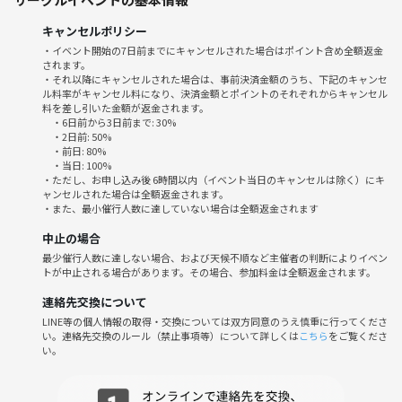
6月20日 7:00〜8:30
キャンセルポリシー
（途中参加・途中退出OK）
・イベント開始の7日前までにキャンセルされた場合はポイント含め全額返金
されます。
★参加費
・それ以降にキャンセルされた場合は、事前決済金額のうち、下記のキャンセ
ル料率がキャンセル料になり、決済金額とポイントのそれぞれからキャンセル
500円（➕ご自身の飲食代）
料を差し引いた金額が返金されます。
・6日前から3日前まで: 30%
★場所
・2日前: 50%
・前日: 80%
エクセルシオール カフェ
・当日: 100%
アルカキット錦糸町店
・ただし、お申し込み後 6時間以内（イベント当日のキャンセルは除く）にキ
ャンセルされた場合は全額返金されます。
・また、最小催行人数に達していない場合は全額返金されます
★スケジュール
7:00 お店前に集合
中止の場合
7:15 自己紹介
最少催行人数に達しない場合、および天候不順など主催者の判断によりイベン
トが中止される場合があります。その場合、参加料金は全額返金されます。
7:30 ゆるくボードゲーム
8:15 終了
連絡先交換について
8:20 今日やることをリスト化
LINE等の個人情報の取得・交換については双方同意のうえ慎重に行ってくださ
8:30 解散
い。連絡先交換のルール（禁止事項等）について詳しくは
こちら
をご覧くださ
い。
★注意点
ネットワークビジネス、宗教、ビジネスの勧誘は禁止です