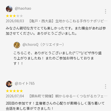
@
haohao
★
★
★
★
★
2026/08/03
【亀戸・西大島】生地からこねる手作りナポリピザ会に参加
みなさん親切な方でとても楽しかったです。また機会があれば参
加させてください。ありがとうございました。
@
choroQ
（クリエイター）
こちらこそ、ありがとうございました(^▽^)/ ピザ作り盛
り上がりましたね！ またのご参加お待ちしておりま
す！！
@
カイト765
★
★
★
★
★
2026/07/04
【錦糸町で開催】朝からゆるーくつながるカフェ会☕️🧩に参加
2回目の参加です！主催者さんの心配りが素晴らしく落ち着いて
会話を楽しむ事ができました！