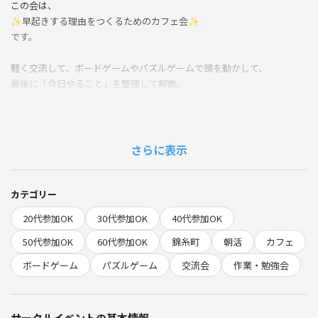
この会は、
✨️早起きする理由をつくるためのカフェ会✨️
です。
軽く交流して、ボードゲームやパズルゲームで頭を動かして、
最後に「今日やること」を整理して解散。
✔ しっかり参加するもOK
✔ 少しだけ顔を出すのもOK
✔ 作業メインで来るのもOK
さらに表示
気負わず参加できる、ちょうどいい朝時間を一緒に過ごしましょう😊
カテゴリー
■こんな人におすすめ
20代参加OK
30代参加OK
40代参加OK
・朝を有効活用したい
・ダラっとした休日を変えたい
50代参加OK
60代参加OK
錦糸町
朝活
カフェ
・ゆるく人と繋がりたい
ボードゲーム
パズルゲーム
交流会
作業・勉強会
・ボードゲームが好き or 興味ある
・TODOを整理して1日をスッキリ始めたい
----------------
サークルイベントの基本情報
★日時