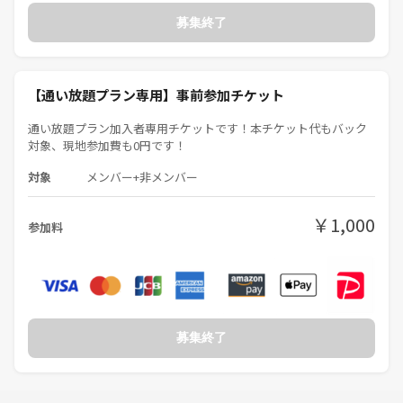
す。
募集終了
◌⑅ ◌┈┈┈┈┈┈┈┈┈┈┈┈┈┈┈┈┈◌⑅ ◌
【参加費】
【通い放題プラン専用】事前参加チケット
🔽
通い放題プラン加入者専用チケットです！本チケット代もバック
参加費(ENTRY)2500円
対象、現地参加費も0円です！
・ダブルスタック制(30000点/30000点)
対象
メンバー+非メンバー
再参加(RE-ENTRY)1000円
・シングルスタック(30000点)
￥1,000
参加料
🌟月2回以上来る方にお得な「通い放題プラン」もあります！
気になる方は、会場でスタッフまでお気軽に！
※つなげーとVIP会員の方は初回のみ参加費2000円となります。
※システム上、現地決済0円と表記されてますが、現地決済がありま
募集終了
す。
◌⑅ ◌┈┈┈┈┈┈┈┈┈┈┈┈┈┈┈┈┈◌⑅ ◌