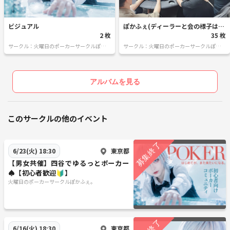
ビジュアル
ぽかふぇ(ディーラーと会の様子はこ
2 枚
ちら！)
35 枚
サークル：火曜日のポーカーサークルぽかふ
サークル：火曜日のポーカーサークルぽかふ
ぇ。
ぇ。
アルバムを見る
このサークルの他のイベント
東京都
6/23(火) 18:30
【男女共催】四谷でゆるっとポーカー
♠️【初心者歓迎🔰】
火曜日のポーカーサークルぽかふぇ。
東京都
6/16(火) 18:30