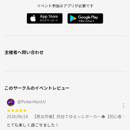
イベント参加はアプリが必要です
【会場】
🔽
東京都新宿区四谷3-7-22 四谷三丁目ビル 5F GAME SPACE TOKYO
（四谷三丁目駅4番出口から徒歩10秒！）
◌⑅ ◌┈┈┈┈┈┈┈┈┈┈┈┈┈┈┈┈┈◌⑅ ◌
主催者へ問い合わせ
【注意事項】
🔽
イベント中のアンケートにご協力お願いいたします
会場掲載のプレイマナーを必ずご一読ください
当サークルでは賭博行為は禁止です
プレイ批判や迷惑行為はお控えください
このサークルのイベントレビュー
みんなが気持ちよく楽しめる
@
PokerHuntU
空間づくりにご協力お願いいたします
★
★
★
★
★
2026/06/16
【男女共催】四谷でゆるっとポーカー♠️【初心者歓迎🔰】に参加
とても楽しく過ごせました！