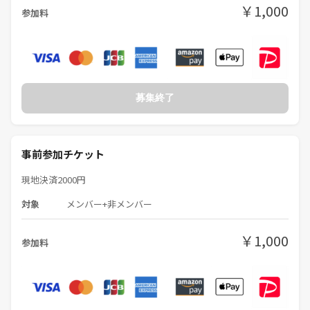
❄️受付後、女性ディーラーがあなたのネームプレートを丁寧に作って、
￥1,000
参加料
みんなで交流♪
・初心者講習 19:00〜
❄️役の判定やゲーム進行、テーブルマナーなどもわかりやすくお伝え
します🔰
❄️ここでレクチャーを受ければ、お店でも活躍間違いなし！？
募集終了
・開始 19:30〜22:00頃 参加締切
❄️いよいよ本番💪ゆっくりめの進行で長く楽しめます♪
事前参加チケット
❄️もしチップを全部失っても1回復活&見学OKです。最後まで皆で楽し
みましょう✨
現地決済2000円
・終了 23:00頃
対象
メンバー+非メンバー
❄️順位が決まると、ディーラーから表彰があります🏆
❄️ゲームが終わったら、お祭りミニゲームをすることも！？🏮
￥1,000
参加料
・最終23:30
※参加者が全員経験者の場合のみ、
初心者講習の時間をウォームアップレベルに変更することがありま