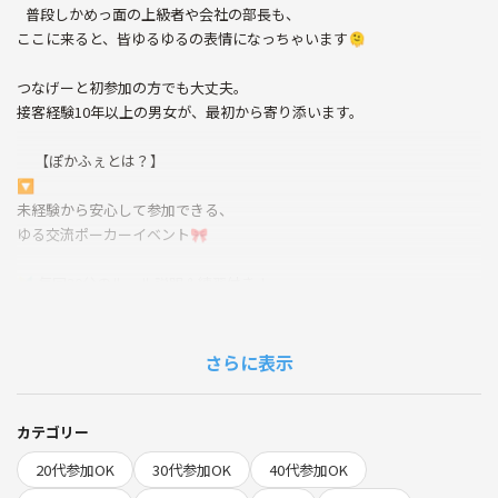
普段しかめっ面の上級者や会社の部長も、
ここに来ると、皆ゆるゆるの表情になっちゃいます🫠
つなげーと初参加の方でも大丈夫。
接客経験10年以上の男女が、最初から寄り添います。
【ぽかふぇとは？】
🔽
未経験から安心して参加できる、
ゆる交流ポーカーイベント🎀
🔰 毎回30分のルール説明＆練習付き！
🔥 接客経験豊富なディーラーと楽しむ、白熱トーナメント！
✨ ハラハラの心理戦と、自然と会話が広がる空間です♪
さらに表示
◌⑅ ◌┈┈┈┈┈┈┈┈┈┈┈┈┈┈┈┈┈◌⑅ ◌
【こんな人にオススメ！】
🔽
カテゴリー
・ポーカーに興味はあるけど、怖そうなイメージがある！
20代参加OK
30代参加OK
40代参加OK
・初心者として、雑に扱われたくない！