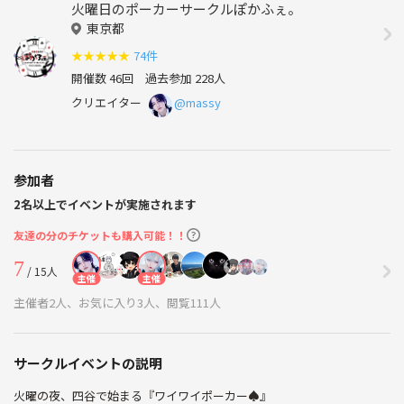
火曜日のポーカーサークルぽかふぇ。
東京都
★
★
★
★
★
74件
開催数 46回
過去参加 228人
クリエイター
@massy
参加者
2名以上でイベントが実施されます
友達の分のチケットも購入可能！！
7
/ 15人
主催
主催
主催者2人、お気に入り3人、閲覧111人
サークルイベントの説明
火曜の夜、四谷で始まる『ワイワイポーカー♠️』