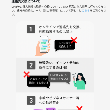
連絡先交換について
みんなで空気を作るのが、ぽかふぇ🍀
LINE等の個人情報の取得・交換については双方同意のうえ慎重に行ってくださ
・来場ごとに集められるデジタルスタンプ🉐
い。連絡先交換のルール（禁止事項等）について詳しくは
こちら
をご覧くださ
い。
通うほど、あなたのネームカードや演出が進化します💡
・1位の方にはチェキ撮影＆チップタワー演出あり📸
その日の主役として、しっかり称えます。
・デジタル会員証で「経験値」「ランク」システム実装中🔥
通うほど、ちょっと誇りたくなる場所へ。
勝ち負けだけじゃない。
参加した時間そのものが、楽しい場所。
◌⑅ ◌┈┈┈┈┈┈┈┈┈┈┈┈┈┈┈┈┈◌⑅ ◌
【初めての方も安心の「ダブルスタック方式」採用！】
🔽
「途中で負けたら、もう終わり…？」
そんな不安のある方でもたくさん楽しんでいただけるよう、
ぽかふぇでは「ダブルスタック方式」を採用しています🔰
最初の持ち点は30000点。