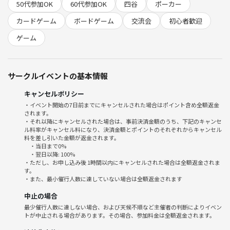
・人と自然につながれる場所がほしい！
50代参加OK
60代参加OK
四谷
ポーカー
・ルールだけじゃなく、ちゃんと「楽しさ」まで理解したい！
カードゲーム
ボードゲーム
交流会
初心者歓迎
・ギスギスしてない、「空気のいい卓」で遊びたい！
・真剣に考えて、ちゃんと笑える時間を過ごしたい！
ゲーム
『ぽかふぇは、初心者に責任を持つイベントです。』
サークルイベントの基本情報
🔰完全オリジナル「どこよりも分かりやすい」講習カード配布
🔰本番中も安心。「アシスト機能」でディーラーが一緒に考えます
キャンセルポリシー
🔰誰も1人にしない、ぽかふぇ独自の文化づくり
・イベント開始の7日前までにキャンセルされた場合はポイント含め全額返金
されます。
・それ以降にキャンセルされた場合は、事前決済金額のうち、下記のキャンセ
✨主催は男女ともに接客経験10年以上。
ル料率がキャンセル料になり、決済金額とポイントのそれぞれからキャンセル
最初は緊張して来た人が、
料を差し引いた金額が返金されます。
・当日まで0%
帰る頃には「また来たい」って言ってくれる場所です♪
・翌日以降: 100%
もちろん1人でも大歓迎！🙌
・ただし、お申し込み後 1時間以内にキャンセルされた場合は全額返金されま
す。
・また、最小催行人数に達していない場合は全額返金されます
◌⑅ ◌┈┈┈┈┈┈┈┈┈┈┈┈┈┈┈┈┈◌⑅ ◌
中止の場合
【ぽかふぇならではの体験】
最少催行人数に達しない場合、および天候不順など主催者の判断によりイベン
トが中止される場合があります。その場合、参加料金は全額返金されます。
🔽
・名札づくり、合図、拍手。