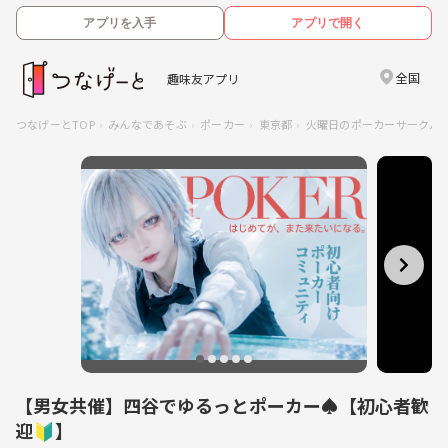
アプリを入手
アプリで開く
全国
趣味友アプリ
つなげーとTOP
みんなであそぶ
ポーカー
東京都
火曜日のポーカーサークル
【男女共催】四谷でゆるっとポーカー♠️【初心者歓
迎🔰】