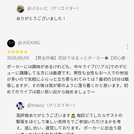
@
ぷらいと
（クリエイター）
ありがとうございました！
@
JOEKING
★
★
★
★
★
2026/06/09
【男女共催】四谷でゆるっとポーカー♠️【初心者歓迎🔰】に参加
ポーカーには興味があるけれども、中々ライブ(リアル)でのデビ
ューに躊躇してる方には最適です。男性も女性もお一人での参加
が多いので気軽にふらっと立ち寄られてみては？最初の10分は緊
張しますが、その後は我が家のように落ち着くかと思います。初
めてのライブは良い思い出から始めましょう〜
@
massy
（クリエイター）
高評価ありがとうございます🙇‍♂️ 毎回どうしたらゲストの
緊張をほぐして楽しい気持ちでご参加いただけるかを考
え、話し合い、運営しております。 ポーカーに出会う良