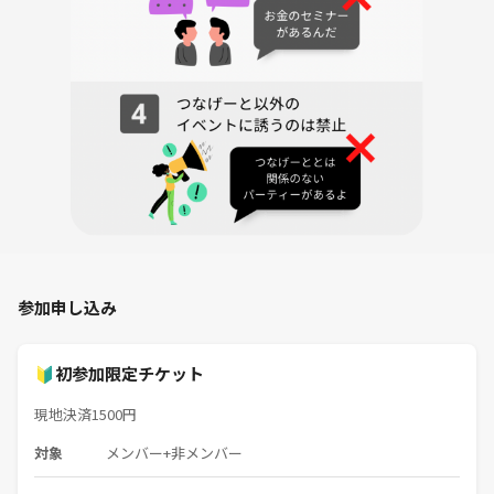
途中でチップがなくなってしまっても、
受付締切までなら、30000点で復活OK！
さらに、
復活チップを使わずに残った方には、
追加で30000点をプレゼント🎁
一度負けても、まだ遊べる、
最後まで残ってもちゃんと嬉しい。
みんながワイワイ楽しみやすいルールです♪
※追加チップは好きなタイミングでは受け取れません。
参加申し込み
◌⑅ ◌┈┈┈┈┈┈┈┈┈┈┈┈┈┈┈┈┈◌⑅ ◌
🔰初参加限定チケット
【当日の流れ】
🔽
現地決済1500円
・受付 18:30〜
❄️ボードゲームハウスをお借りしています。階段で5階にお越しくださ
対象
メンバー+非メンバー
い！