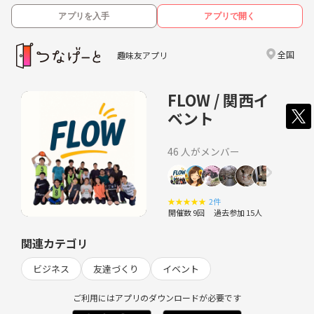
アプリを入手
アプリで開く
全国
趣味友アプリ
FLOW / 関西イ
ベント
46 人がメンバー
★
★
★
★
★
2件
開催数 9回
過去参加 15人
関連カテゴリ
ビジネス
友達づくり
イベント
ご利用にはアプリのダウンロードが必要です