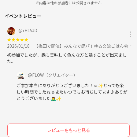
月に10〜20回のイベントを開催しています🌷
※内容は他の参加者には公開されません
過去に行なったイベントは…
イベントレビュー
マリンスポーツ
女子飲み会
@
rH1VJD
ビジネス異業種交流会
★
★
★
★
★
タワマン焼肉会
2026/01/18
【梅田で開催】みんなで鍋パ！ゆる交流ごはん会✨に参加
医療職交流会
駅ビル飲み会
初参加でしたが、鍋も美味しく色んな方と話すことが出来まし
ボードゲーム会
た。
ふらっと梅田飲み会etc...♡
@
FLOW
（クリエイター）
ゲスト参加も大歓迎なので、是非一度遊びに来てください😆♪
ご参加本当にありがとうございました！☺️✨とっても楽
しい時間でしたね☺️またいつでもお待ちしてます♪ありが
とうございました🙇‍♂️✨
レビューをもっと見る