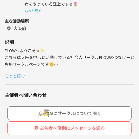
者をやっている江上です☺️🌷
FLOWではBBQや飲み会、ビジネス異業種交流会、ピラテ
もっと見る
ィス会やフットサルなどのスポーツなど企画しています
主な活動場所
✨様々なお仕事をされてる方達がFLOWを通じて交流を深
めていけるサークルです🍀
大阪府
異業種の仲間と共に学び、成長する場を提供しています
🙌✨
説明
自由なライフスタイルを大切にしながら、皆さんと共に新
FLOWへようこそ☺️✨
しいことに挑戦していきたいと思っています😆♪
どうぞよろしくお願いします！
こちらは大阪を中心に活動している社会人サークルFLOWのつなげーと
専用サークルページです🌼
もっと読む…
社会人としての忙しい日々の中で、新しい出会いや学びを求めるあなた
にぴったりのサークルです〜！！
主催者へ問い合わせ
FLOWでは、異業種の仲間と共にスキルアップを目指し、楽しく交流で
きるイベントを多数開催しています✍️♪
ここでは新しい視点を得られ、自己成長のきっかけを作ることができま
AIにサークルについて聞く
す☺️一緒に楽しく、充実した時間を過ごしましょう🍀
💬 主催者へ個別にメッセージを送る
現在会員数は120名を突破！🥳