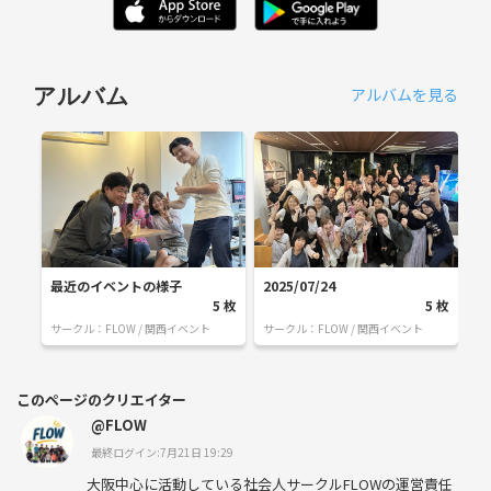
アルバムを見る
アルバム
最近のイベントの様子
2025/07/24
5
枚
5
枚
サークル：
FLOW / 関西イベント
サークル：
FLOW / 関西イベント
このページのクリエイター
@FLOW
最終ログイン:7月21日 19:29
大阪中心に活動している社会人サークルFLOWの運営責任