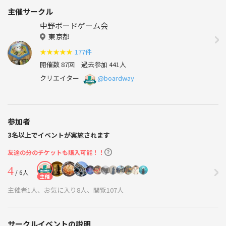
主催サークル
中野ボードゲーム会
東京都
★
★
★
★
★
177件
開催数 87回
過去参加 441人
クリエイター
@boardway
参加者
3名以上でイベントが実施されます
友達の分のチケットも購入可能！！
4
/ 6人
主催
主催者1人、お気に入り8人、閲覧107人
サークルイベントの説明