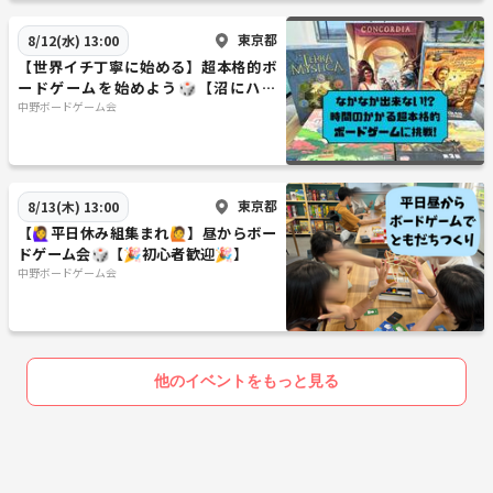
東京都
8/12(水) 13:00
【世界イチ丁寧に始める】超本格的ボ
ードゲームを始めよう🎲【沼にハマ
れ！】
中野ボードゲーム会
東京都
8/13(木) 13:00
【🙋‍♀️平日休み組集まれ🙋】昼からボー
ドゲーム会🎲【🎉初心者歓迎🎉】
中野ボードゲーム会
他のイベントをもっと見る