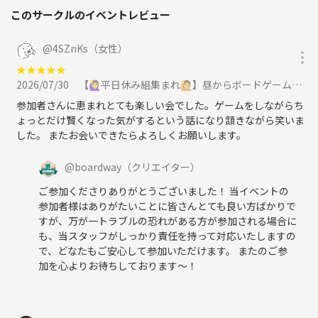
このサークルのイベントレビュー
@
4SZnKs（女性）
★
★
★
★
★
2026/07/30
【🙋‍♀️平日休み組集まれ🙋】昼からボードゲーム会🎲【🎉初心者歓迎🎉】に参加
参加者さんに恵まれとても楽しい会でした。ゲームをしながらち
ょっとだけ賢くなった気がするという話になり頷きながら笑いま
した。 またお会いできたらよろしくお願いします。
@
boardway
（クリエイター）
ご参加くださりありがとうございました！ 当イベントの
参加者様はありがたいことに皆さんとても良い方ばかりで
すが、万が一トラブルの恐れがある方が参加される場合に
も、当スタッフがしっかり責任を持って対応いたしますの
で、どなたもご安心して参加いただけます。 またのご参
加を心よりお待ちしております〜！