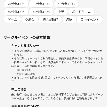
20代参加OK
30代参加OK
40代参加OK
会場は中野駅から徒歩3分なのでアクセスも抜群！
おひとりでの参加も大歓迎！
50代参加OK
60代参加OK
中野
ボードゲーム
チケット代に会場利用料も含まれておりますので、追加の費用はござい
ゲーム
交流会
初心者歓迎
趣味
屋内イベント
ません！
ぜひこの機会をお見逃しなく！！！
サークルイベントの基本情報
---------------------------
キャンセルポリシー
・イベント開始の7日前までにキャンセルされた場合はポイント含め全額返金
開催時間：3/19(木) 13〜16時
されます。
会場：中野駅北口より徒歩3分 ボードゲーム専門店BOARDWAY(ボード
・それ以降にキャンセルされた場合は、事前決済金額のうち、下記のキャンセ
ル料率がキャンセル料になり、決済金額とポイントのそれぞれからキャンセル
ウェイ)
料を差し引いた金額が返金されます。
東京都中野区中野5-32-25 浜谷第二ビル201
・当日まで0%
https://boardway.jp/
・翌日以降: 100%
・ただし、お申し込み後 1時間以内にキャンセルされた場合は全額返金されま
す。
飲食物持ち込みOK！(アルコールNG)
中止の場合
最少催行人数に達しない場合、および天候不順など主催者の判断によりイベン
---------------------------
トが中止される場合があります。その場合、参加料金は全額返金されます。
途中参加＆退出可能ですが、ゲーム選びのため、参加が遅れる場合は事
連絡先交換について