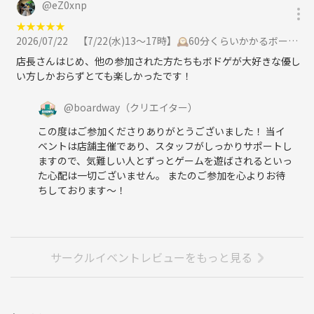
@
eZ0xnp
★
★
★
★
★
2026/07/22
【7/22(水)13〜17時】🕰️60分くらいかかるボードゲーム🎲をわかりやすく遊ぶ会🎈【初心者大歓迎🎉】に参加
店長さんはじめ、他の参加された方たちもボドゲが大好きな優し
い方しかおらずとても楽しかったです！
@
boardway
（クリエイター）
この度はご参加くださりありがとうございました！ 当イ
ベントは店舗主催であり、スタッフがしっかりサポートし
ますので、気難しい人とずっとゲームを遊ばされるといっ
た心配は一切ございません。 またのご参加を心よりお待
ちしております〜！
サークルイベントレビューをもっと見る