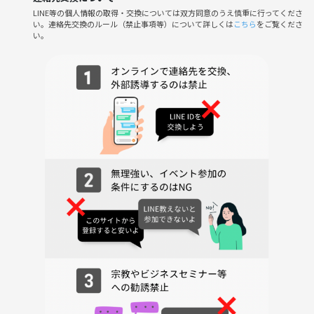
前にお電話いただけますと幸いです。
LINE等の個人情報の取得・交換については双方同意のうえ慎重に行ってくださ
い。連絡先交換のルール（禁止事項等）について詳しくは
こちら
をご覧くださ
TEL:03-5942-6286
い。
また、イベント画像のゲームはあくまで候補のひとつです。
必ず本イベントでそれらが遊べるわけではございません。
⚠️注意事項⚠️
・ビジネス/宗教の勧誘やナンパはご遠慮ください。発見次第ご退出い
ただきます。(この場合返金はいたしません)
・本イベントにおいて、あくまでボードゲームは「みんなと仲良くなる
ためのツール」です。熱中するあまり、他参加者が不快になるような言
動がないようお気をつけください。
・ゲーム選びやルール説明は、基本的に主催も介入させていただきま
す。大半の対人トラブルの原因はこの部分で発生するためですのでご了
承ください。もちろん皆さんのご希望を加味したうえで提案させていた
だきます。
・本イベントで遊ぶゲームは、少しルール説明量の多い選びとなりま
す。外国語話者の方のご参加ももちろん可能ですが、どうしても少し難
しい単語も交えた日本語での説明となりますためご注意ください。
・会場には本イベント以外にもご利用者がいます。過度な大声でのおし