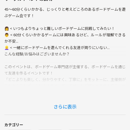
45〜60分くらいかかる、じっくりと考えどころのあるボードゲームを遊
ぶゲーム会です！
👩 < いつもよりちょっと難しいボードゲームに挑戦してみたい！
👨 < 60分くらいかかるゲームには興味あるけど、ルールが理解できる
か不安...
👱‍♀️ < 一緒にボードゲームを遊んでくれる友達が周りにいない...
こんな経験/お悩みはございませんか？
このイベントは、ボードゲーム専門店が主催する、ボードゲームを通じ
て友達を作るイベントです！
「どこよりも楽しく、分かりやすく、丁寧に」をモットーに、主催側が
みなさんをサポートしますので、ボードゲームが初めての方も安心して
お楽しみいただけます！
🤷‍♂️ < 以前に別のお店で挑戦したときはルール説明が一方的であまり楽
さらに表示
しめなかった...
なんてお悩みも大丈夫！
ぜひ本イベントでチャレンジしてみましょう！
カテゴリー