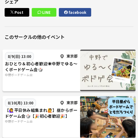
シェア
Post
LINE
facebook
このサークルの他のイベント
東京都
8/9(日) 13:00
おひとり＆初心者歓迎☀️中野でゆる〜
くボードゲーム会🎲
中野ボードゲーム会
東京都
8/10(月) 13:00
【🙋‍♀️平日休み組集まれ🙋】昼からボー
ドゲーム会🎲【🎉初心者歓迎🎉】
中野ボードゲーム会