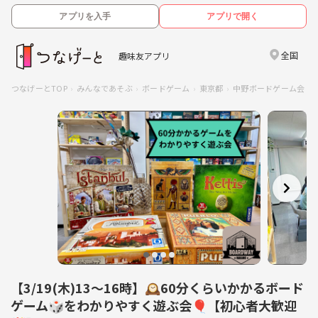
アプリを入手
アプリで開く
全国
趣味友アプリ
つなげーとTOP
みんなであそぶ
ボードゲーム
東京都
中野ボードゲーム会
【3/19(木)13〜16時】🕰️60分くらいかかるボード
ゲーム🎲をわかりやすく遊ぶ会🎈【初心者大歓迎