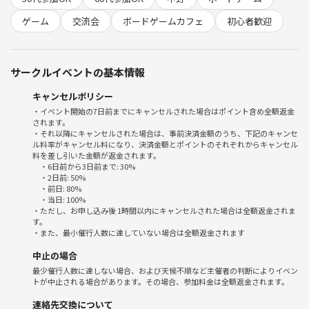
---------------------------
ゲーム
交流会
ボードゲームカフェ
初心者歓迎
開催時間：9/5(金) 18〜23時
会場：中野駅北口より徒歩3分 ボードゲーム専門店BOARDWAY(ボード
サークルイベントの基本情報
ウェイ)
東京都中野区中野5-32-25 浜谷第二ビル201
キャンセルポリシー
https://boardway.jp/
・イベント開始の7日前までにキャンセルされた場合はポイント含め全額返金
されます。
飲食物持ち込みOK！(アルコールNG)
・それ以降にキャンセルされた場合は、事前決済金額のうち、下記のキャンセ
ル料率がキャンセル料になり、決済金額とポイントのそれぞれからキャンセル
途中参加＆退出OK！
料を差し引いた金額が返金されます。
・6日前から3日前まで: 30%
---------------------------
・2日前: 50%
・前日: 80%
・当日: 100%
イベント開催時間18〜23時まで同じ料金ですので、長く遊んだ方がお
・ただし、お申し込み後 1時間以内にキャンセルされた場合は全額返金されま
す。
得！(最終受付は22時)
・また、最小催行人数に達していない場合は全額返金されます
途中参加＆退出可能ですが、ゲーム選びのため、参加が遅れる場合は事
前にお電話いただけますと幸いです。
中止の場合
TEL:03-5942-6286
最少催行人数に達しない場合、および天候不順など主催者の判断によりイベン
トが中止される場合があります。その場合、参加料金は全額返金されます。
連絡先交換について