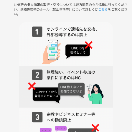
⚠️注意事項⚠️
LINE等の個人情報の取得・交換については双方同意のうえ慎重に行ってくださ
・ビジネス/宗教の勧誘やナンパはご遠慮ください。発見次第ご退出い
い。連絡先交換のルール（禁止事項等）について詳しくは
こちら
をご覧くださ
い。
ただきます。(この場合返金はいたしません)
・本イベントにおいて、あくまでボードゲームは「みんなと仲良くなる
ためのツール」です。熱中するあまり、他参加者が不快になるような言
動がないようお気をつけください。
・ゲーム選びやルール説明は、基本的に主催も介入させていただきま
す。大半の対人トラブルの原因はこの部分で発生するためですのでご了
承ください。もちろん皆さんのご希望を加味したうえで提案させていた
だきます。
・会場には本イベント以外にもご利用者がいます。過度な大声でのおし
ゃべりなど、主催から注意をする場合がございます。
・その他お困り事がありましたら、お気軽に主催までご連絡ください。
みなさんが最大限楽しめるよう、全力でサポートさせていただきます！
その他ご不明点などありましたらお気軽にご連絡ください！
みんなで最高のボードゲーム体験をつくりましょう！！