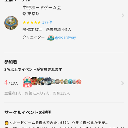
中野ボードゲーム会
東京都
★
★
★
★
★
177件
開催数 87回
過去参加 441人
クリエイター
@boardway
参加者
3名以上でイベントが実施されます
4
/ 13人
主催
主催者1人、お気に入り7人、閲覧119人
サークルイベントの説明
👩 < ボードゲームを遊んでみたいけど、うまく遊べるか不安...