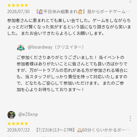
★
★
★
★
★
2026/07/30
【🙋‍♀️平日休み組集まれ🙋】昼からボードゲーム会🎲【🎉初心者歓迎🎉】に参加
参加者さんに恵まれとても楽しい会でした。ゲームをしながらち
ょっとだけ賢くなった気がするという話になり頷きながら笑いま
した。 またお会いできたらよろしくお願いします。
@
boardway
（クリエイター）
ご参加くださりありがとうございました！ 当イベントの
参加者様はありがたいことに皆さんとても良い方ばかりで
すが、万が一トラブルの恐れがある方が参加される場合に
も、当スタッフがしっかり責任を持って対応いたしますの
で、どなたもご安心して参加いただけます。 またのご参
加を心よりお待ちしております〜！
@
eZ0xnp
★
★
★
★
★
2026/07/22
【7/22(水)13〜17時】🕰️60分くらいかかるボードゲーム🎲をわかりやすく遊ぶ会🎈【初心者大歓迎🎉】に参加