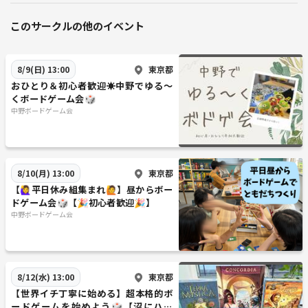
このサークルの他のイベント
東京都
8/9(日) 13:00
おひとり＆初心者歓迎☀️中野でゆる〜
くボードゲーム会🎲
中野ボードゲーム会
東京都
8/10(月) 13:00
【🙋‍♀️平日休み組集まれ🙋】昼からボー
ドゲーム会🎲【🎉初心者歓迎🎉】
中野ボードゲーム会
東京都
8/12(水) 13:00
【世界イチ丁寧に始める】超本格的ボ
ードゲームを始めよう🎲【沼にハマ