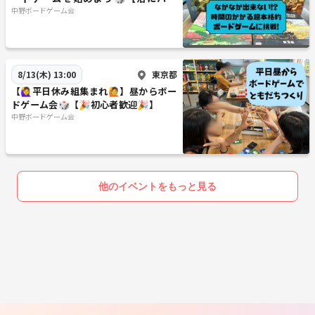
れ！】
中野ボードゲーム会
東京都
8/13(木) 13:00
【🙋‍♀️平日休み組集まれ🙋】昼からボー
ドゲーム会🎲【🎉初心者歓迎🎉】
中野ボードゲーム会
他のイベントをもっと見る