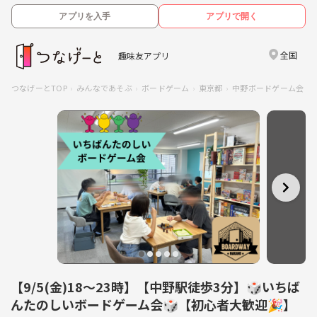
アプリを入手
アプリで開く
全国
趣味友アプリ
つなげーとTOP
みんなであそぶ
ボードゲーム
東京都
中野ボードゲーム会
【9/5(金)18〜23時】【中野駅徒歩3分】🎲いちば
んたのしいボードゲーム会🎲【初心者大歓迎🎉】