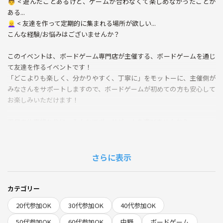
👨 < 遊んだことあるけど、ゲームが合わなくて楽しめなかったことが
ある...
👱‍♀️ < 友達を作って定期的に集まれる場所が欲しい...
こんな経験/お悩みはございませんか？
このイベントは、ボードゲーム専門店が主催する、ボードゲームを通じ
て友達を作るイベントです！
「どこよりも楽しく、分かりやすく、丁寧に」をモットーに、主催側が
みなさんをサポートしますので、ボードゲームが初めての方も安心して
お楽しみいただけます！
平日の仕事終わりに、みんなでボードゲームを遊びませんか？
会場は中野駅から徒歩3分なのでアクセスも抜群！
おひとりでの参加も大歓迎！
チケット代に会場利用料も含まれておりますので、追加の費用はござい
さらに表示
ません！
オープン記念特別価格ということもあり、チケット代が超々々々お得で
カテゴリー
す！！！
20代参加OK
30代参加OK
40代参加OK
ぜひこの機会をお見逃しなく！！！
50代参加OK
60代参加OK
中野
ボードゲーム