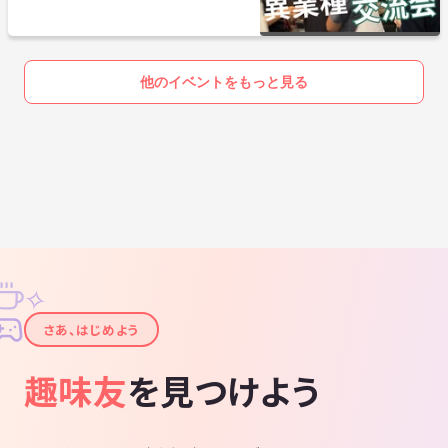
＊東急プラザ銀座の裏手、帝国ホテルの方です
＜JR有楽町駅（地上）からのアクセス方法＞
他のイベントをもっと見る
1.JR有楽町駅「日比谷口」改札を出るとビックカメラ有楽町店が見えま
すので、左手に進み、そのまま新橋方面に線路沿いに進む。
2.JRガードを左手に見て新橋方面に向かう。
3.右斜め前にカラオケ「BIG ECHO」が見えますので、
晴海通りを横断しJRガード沿いにしばらく進みます。
4.ガード沿いをそのまま直進すると右手に居酒屋「やきとん多吉有楽町
✧
店」が見えてきます。この交差点（正面は帝国ホテルタワー）を右に曲
✦
がり2つ目のビル「紫ビル」の8階です。袖看板に「WhiteKey」の表示
さあ、はじめよう
が出ていますのでこのビルの8階が会場の「WhiteKey」になります。み
ゆき通りに面しています。
趣味友
を見つけよう
＜地下鉄銀座駅（地下）からのアクセス方法＞
丸ノ内線、日比谷線のC1出口に向かいます。C1出口手前にGINZAファイ