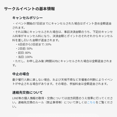
広告代理店、マスコミ、タレント・モデル事務所、サロン経営者、理美
サークルイベントの基本情報
容師、エステティシャン、美容部員、販売、飲食業、アパレル、銀行
員、保険会社、外資系金融機関・投資銀行、人材派遣、転職エージェン
キャンセルポリシー
ト
・イベント開始の7日前までにキャンセルされた場合はポイント含め全額返金
されます。
医師、歯科医師、獣医師、看護師、医療従事者、介護福祉士
・それ以降にキャンセルされた場合は、事前決済金額のうち、下記のキャンセ
国家公務員、地方公務員、団体職員
ル料率がキャンセル料になり、決済金額とポイントのそれぞれからキャンセル
弁護士、会計士、税理士、社労士、行政書士などの士業の方
料を差し引いた金額が返金されます。
・6日前から3日前まで: 30%
代表取締役・専務・常務・取締役、個人事業主、フリーランス経営者、
・2日前: 50%
投資家、起業家、事業家、実業家、ビジネスインキュベーター等
・前日: 80%
・当日: 100%
・ただし、お申し込み後 1時間以内にキャンセルされた場合は全額返金されま
これから事業を始めたい方、今はごくごく小規模だが、これからビジネ
す。
スのレベルを上げていける方も大歓迎です！
中止の場合
最少催行人数に達しない場合、および天候不順など主催者の判断によりイベン
・新しいビジネスの話を聞いてほしい！教えてほしい！
トが中止される場合があります。その場合、参加料金は全額返金されます。
・最新ビジネストレンドを知りたい！
・コラボレーション先、代理店や請負契約先を探している！
連絡先交換について
・WEB制作に強い人を探してる！
LINE等の個人情報の取得・交換については双方同意のうえ慎重に行ってくださ
い。連絡先交換のルール（禁止事項等）について詳しくは
こちら
をご覧くださ
・動画制作をしてほしい！
い。
・商品のプロモーションやSNS展開を手伝ってほしい！
・営業に強い人いないかな！