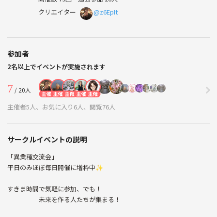
クリエイター
@z6EpIt
参加者
2名以上でイベントが実施されます
7
/ 20人
主催
主催
主催
主催
主催
主催者5人、お気に入り6人、閲覧76人
サークルイベントの説明
「異業種交流会」
平日のみほぼ毎日開催に増枠中✨
すきま時間で気軽に参加、でも！
未来を作る人たちが集まる！