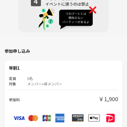
②参加費を支払います（現金のみの扱いです）
③お部屋に進み、お荷物を部屋の周りにあるソファー（荷物置き場）に
置きます（貴重品、携帯電話、名刺入れ、見てほしい資料などを持ちま
す）
④スタッフがテーブル番号を指定させていただきます。２人以上そろっ
参加申し込み
たらスタートしてください（名刺をお持ちの方はぜひ名刺交換をテーブ
ルの全員としてください）
順番に自己紹介をしましょう！
早割1
＊はじめは着席式です！
（人数が極端に多くなったときは立席式となります）
定員
5名
対象
メンバー+非メンバー
⑤お互いに自分の仕事の簡単な紹介をします。聞いてほしいこと、聞き
たいことをお互い話します（世間話的な内容からお話しするのもOKで
￥1,900
参加料
す）
⑥約15分ほどで席替えが有ります。
（もっとお話ししたい方とはLINE交換などもおこないます）