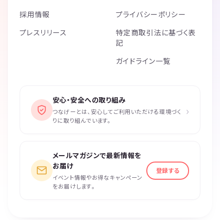
採用情報
プライバシーポリシー
話が盛り上がる♬
プレスリリース
特定商取引法に基づく表
楽しくてあっという間の約60分✨
記
◆楽しくお過ごしいただくために
ガイドライン一覧
＜禁止事項とご利用規約＞
交流会では参加者の皆様に楽しく安全にお過ごしいただくため下記の禁
止事項を設けてます。
安心・安全への取り組み
›
参加者の皆様は、参加者間、参加者と当会スタッフ間において、セクハ
つなげーとは、安心してご利用いただける環境づく
ラ、暴言、大声、差別的な発言、悪口、嫌がらせ、いじめ、過度な勧誘
りに取り組んでいます。
や営業、執拗に連絡先を聞く事、進行の妨害、違法行為、詐欺行為、迷
惑行為、許可のないチラシ等の無差別配布、宗教の勧誘をすることはで
きません。
メールマガジンで最新情報を
＜中止について＞
お届け
登録する
地震、台風などの災害や悪天候時には皆様の安全を確保するために当社
イベント情報やお得なキャンペーン
の判断により当会は中止されます。中止の場合はご連絡させていただき
をお届けします。
ます。
＜免責事項＞
当社では当会の予約、参加、中止等で起きる事故、トラブル、損害につ