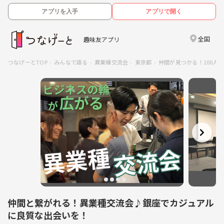
アプリを入手
アプリで開く
全国
趣味友アプリ
つなげーとTOP
みんなで語る
異業種交流会
東京都
仲間が見つかる！100人異業
仲間と繋がれる！異業種交流会♪銀座でカジュアル
に良質な出会いを！