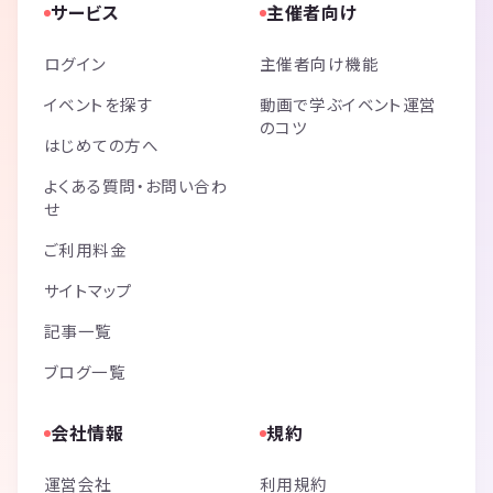
場合持ち込みも可能です。
サービス
主催者向け
Q. 持ち物はありますか？
A. 携帯電話と名刺もあったほうが良いと思います（強制ではありませ
ログイン
主催者向け機能
ん）。
イベントを探す
動画で学ぶイベント運営
Q. 参加費のお支払い方法は？
のコツ
A. 参加当日に会場の受付にてお支払いをお願いします（現金のみとな
はじめての方へ
ります）
Q. 何人くらい参加しますか？
よくある質問・お問い合わ
A. 少ない時は15人くらい多い時は40人くらいです♪
せ
Q. 何歳から何歳まで参加できますか？
ご利用料金
A. 年齢の制限はございません。
Q. スタンディング形式ですか？着席式ですか？
サイトマップ
A. 着席＋立席式です。大半を椅子に座って話せるので疲れません！
Q. しつこく営業する人、誘ってくる人が・・・
記事一覧
A. 必要がない時はきっぱりとお断りして結構です。クレームが複数出
ブログ一覧
た方は以後の参加をお断りします。ビジネスの内容は個人の考え方に委
ねられますが、違法行為や迷惑行為は禁止です。
Q. 会場は分かりやすいですか？
会社情報
規約
A. 帝国ホテルタワー（本館ではありません）の目の前です。近くには
東京ミッドタウン日比谷、東京宝塚劇場、泰明小学校、東急プラザ銀座
運営会社
利用規約
などがあります。