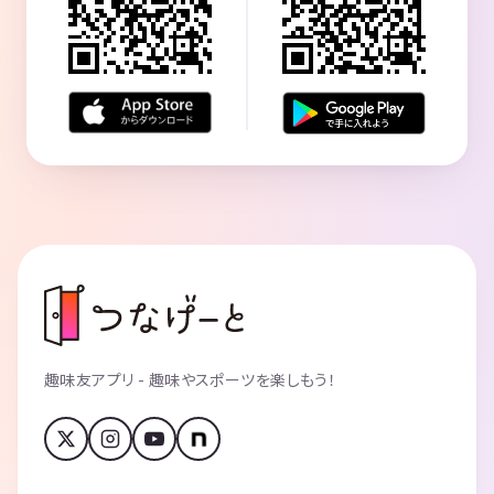
◆よくある質問
Q. 所要時間はどのくらいですか？？
A. 開始から60-70分間を予定しています♪
受付は開始時間の10分前です
Q. 1人で参加できますか？
A. ほぼ全員がお一人での参加です。プロのイベントスタッフがサポー
トします。
Q. 女性もいますか？
A. 女性参加者が多いことが特徴です。（日により様々ですが平均する
と35%が女性です）
Q. 初参加ですが大丈夫？
A. いつも半数の人が初参加です。プロのイベントスタッフが常駐して
いますのでご安心ください。
趣味友アプリ - 趣味やスポーツを楽しもう！
Q. 途中入場・途中退室はできますか？
A. 可能です。
Q. 飲みものは出ますか？
A. ウーロン茶やアイスティーをご用意しています（料金に含まれてい
ます）。表示の参加費以外は一切費用はかかりません。ドリンクのみの