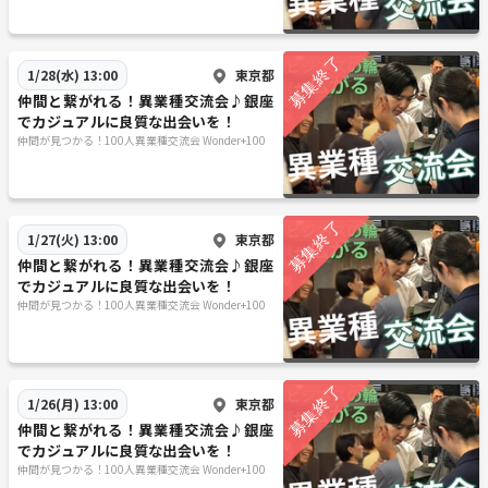
学生参加 ： 可能
服装 ： 自由
申込 ： 予約制
東京都
1/28(水) 13:00
進行方法 ： 着席＋立席式のハイブリット交流会
仲間と繋がれる！異業種交流会♪銀座
でカジュアルに良質な出会いを！
◆アクセス
仲間が見つかる！100人異業種交流会 Wonder+100
東京都千代田区有楽町1-2-14 紫ビル8階
https://goo.gl/maps/m5VHvBZ8RRLuqTbh8
（グーグルマップ）
東京都
1/27(火) 13:00
仲間と繋がれる！異業種交流会♪銀座
地下鉄は銀座駅・日比谷駅より徒歩3分、JR線も有楽町駅徒歩5分3駅ア
でカジュアルに良質な出会いを！
仲間が見つかる！100人異業種交流会 Wonder+100
クセス抜群の好立地！（JR新橋駅や都営三田線内幸駅からもアクセス
可！）
＜最寄り駅と出口＞
ＪＲ山手線 有楽町駅 日比谷口
東京都
1/26(月) 13:00
地下鉄千代田線 日比谷駅 A11出口
仲間と繋がれる！異業種交流会♪銀座
でカジュアルに良質な出会いを！
地下鉄日比谷線 銀座駅 C1出口
仲間が見つかる！100人異業種交流会 Wonder+100
地下鉄丸の内線 銀座駅 C1出口