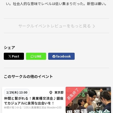
◆新時代が始まる！
い。社会人的な意味でレベルは低い集まりだった。新宿は嫌い。
コロナ禍が終焉し世の中は新しいフェーズに入っています。少子高齢化
に起因するGDPの低下、年金問題、そしてインフレ、慢性的なエネルギ
ー不足、食料自給率、災害リスクなど暗い将来の見通ししかできない日
サークルイベントレビューをもっと見る
本ですが、アイディアやチャレンジ精神から生まれるビジネスの成功は
諸問題とは無縁です。一歩踏み出す勇気と、仲間やチームがあれば「新
時代」を作ることは可能です！
シェア
綺麗で快適な会場はこのようなピカピカ空間✨着席式でゆったりお話
Post
LINE
facebook
しできるように当日は座席を用意して皆様をお待ちしております。
◆イベント詳細
このサークルの他のイベント
開催日程 ： 平日月曜日～金曜日（お休みの日も有ります）
参加費 ： 1500円（セルフドリンク付き）
所要時間 ： 60-70分ほど
東京都
1/29(木) 13:00
受付時間 ： 開始時間の10分前です
仲間と繋がれる！異業種交流会♪銀座
会場 ： WhiteKeyGINZA（ホワイトキー銀座）
でカジュアルに良質な出会いを！
領収書 ： 発行できます
仲間が見つかる！100人異業種交流会 Wonder+100
喫煙 ： 不可