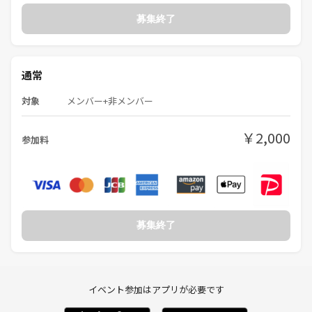
⑦丁寧にお話ししていただいたことにお礼を伝えます。
募集終了
⑧このようにテーブル単位でお話しする時間が全部で20分間の２セット
を予定しています。40分間で初めに4人～6人の方と名刺交換とお話をし
通常
て着席の前半は終わりです。
対象
メンバー+非メンバー
⑨後半は立席式となり、まだお話をしていない人がいたら名刺交換など
ができます。
￥2,000
理論的には全員と名刺交換が可能です。
参加料
ちょっと話足りなかった人に話しかけることもOK。
⑨もっとお話をしたい方とは２次会として喫茶店などに誘ってお話を続
けたり後日アポイントをとってより話を広げたり、深めたりしましょ
う。
募集終了
◆主催にあたっての思い
イベント参加はアプリが必要です
当交流会は直接会って話せる場を作ることにより、参加者にビジネスの
チャンスを実際につかんでもらう事と、スピード感をもってビジネスを