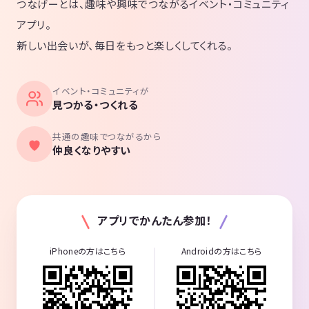
ブの地下街が見えます（スタバや飲食店などがあります）。この地下街
つなげーとは、趣味や興味でつながるイベント・コミュニティ
に入りそのまま、まっすぐ直進します。突き当りまで来ましたら地上に
アプリ。
上がります。ちょうどJR線などのガード下あたりに出ます。GINZAファ
新しい出会いが、毎日をもっと楽しくしてくれる。
イブを出たらすぐに右に進みガード（上が線路）をくぐります（日比谷
方向に進みます）。右手にはガード下の居酒屋や「すしざんまい」があ
りますので、右手に見ながらそのまま直進します。小さな交差点を渡り
イベント・コミュニティが
ます。2個目のビル袖看板に「WhiteKey」の表示が出ていますのでこの
見つかる・つくれる
ビルの8階が会場になります。1階はスポーツバー、地下は300円Barで
す。みゆき通りに面しています。
共通の趣味でつながるから
仲良くなりやすい
東京都千代田区有楽町1-2-14 紫ビル8階
https://goo.gl/maps/m5VHvBZ8RRLuqTbh8
（グーグルマップ）
◆会場の仕様と進行内容
アプリでかんたん参加！
安心らくらく「着席式」のスタートで、一人参加、初心者の方も、運営
iPhoneの方はこちら
Androidの方はこちら
に身を任せるだけで沢山の参加者と交流できます。後半は全員と名刺交
換も可能な立席に変わります。
のどが乾いたらお飲み物（ウーロン茶やアイスティー）をご自由にお取
りください（セルフサービスとなります）