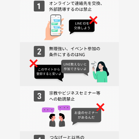
・自分のお店を持ちたい！
・語学の勉強をしたい！海外で働きたい！
・将来のお金のことや保険の事、資産形成、FPに相談したい！
・不動産について教えてほしい！
・転職したいのでサポートしてほしい！
・雇われない働き方をしたい！起業や独立をしたい！
・良い副業を教えて！副収入を得たい！
・仲間を増やしたい！スタッフを募集したい！
・誰か一緒にイベントしましょう！
・私がオープンしたサロンの話を聞いて！
・うちのレストランやバーを使って！
このような要望にダイレクトに答えてくれる人が沢山参加します！
明るくて気さくな人が多いから緊張は必要なし✨
◆会での過ごし方
①会場に到着したら受付で予約時の名前をスタッフへ伝えます
＊受付は開始時間の10分前です