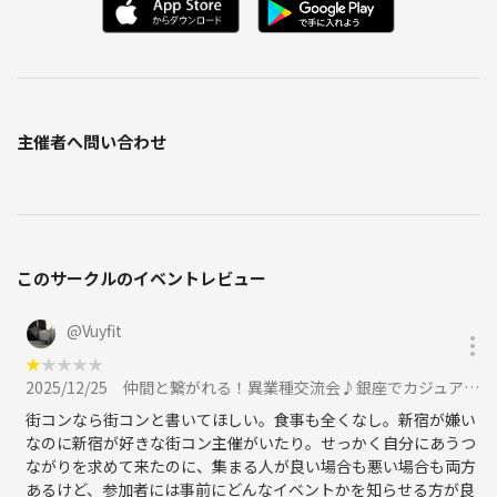
加速させることを目的とした会です。ネット上で薄く広がる関係ではな
く、「直接、深く、そしてリアル」につながる関係構築を達成します。
当会に参加することですぐ「つながり」が始まります。効率的に出会
い、結果を重視していることが特徴です。
◆持ち物
主催者へ問い合わせ
名刺をお持ちいただくことをお勧めします。またご自身のビジネスを紹
介できる資料などをお持ちいただくこともできます。
（名刺をお持ちでなくても参加できます。チラシ等の無差別な配布はで
きませんが、テーブルで一緒になった方に資料をお渡しすることはOK
このサークルのイベントレビュー
です）
@
Vuyfit
◆服装
★
★
★
★
★
スーツ姿の方が多く見受けられますが、指定ではありません。ドレスコ
2025/12/25
仲間と繋がれる！異業種交流会♪銀座でカジュアルに良質な出会いを！に参加
ードもございません。過度にラフな服装（サンダル履きや短パンなど）
街コンなら街コンと書いてほしい。食事も全くなし。新宿が嫌い
はお勧めできませんが、ご自身の個性に合わせた清潔感のあるファッシ
なのに新宿が好きな街コン主催がいたり。せっかく自分にあうつ
ョンをお勧めします。
ながりを求めて来たのに、集まる人が良い場合も悪い場合も両方
あるけど、参加者には事前にどんなイベントかを知らせる方が良