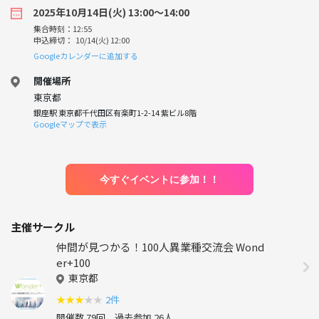
2025年10月14日(火) 13:00〜14:00
集合時刻：12:55
申込締切： 10/14(火) 12:00
Googleカレンダーに追加する
開催場所
東京都
銀座駅 東京都千代田区有楽町1-2-14 紫ビル8階
Googleマップで表示
今すぐイベントに参加！！
主催サークル
仲間が見つかる！100人異業種交流会 Wond
er+100
東京都
★
★
★
★
★
2件
開催数 79回
過去参加 26人