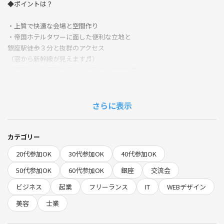
◆ポイントは？
・上質で快適な会場と空間作り
・帝国ホテルタワーに面した便利な立地と
銀座駅徒歩３分と抜群のアクセス
（窓から新幹線が見えます♬）
・銀座だから実現するハイクラスな参加者層
・初参加多数、女性参加者が多い
・着席+立席のハイブリッドで提供
（人数が極端に多くなったときはオール立席式となります）
さらに表示
笑顔があふれるフランクでカジュアルなビジネス交流会です✨
カテゴリー
◆どんな人が参加する？
20代参加OK
30代参加OK
40代参加OK
プログラマー、WEBデザイナー、IT関連、DTPデザイナー、設計士、建
50代参加OK
60代参加OK
銀座
交流会
築士、ファイナンシャルプランナー、カウンセラー、プロコーチ、コン
ビジネス
起業
フリーランス
IT
WEBデザイン
サルタント
営業、経理、総務、受付、バックオフィス
美容
士業
ベンチャー企業・スタートアップ企業のマネジメント層
国内大手企業、外資系企業