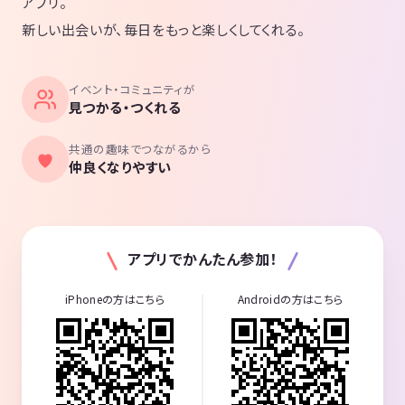
アプリ。
ブの地下街が見えます（スタバや飲食店などがあります）。この地下街
に入りそのまま、まっすぐ直進します。突き当りまで来ましたら地上に
新しい出会いが、毎日をもっと楽しくしてくれる。
上がります。ちょうどJR線などのガード下あたりに出ます。GINZAファ
イブを出たらすぐに右に進みガード（上が線路）をくぐります（日比谷
方向に進みます）。右手にはガード下の居酒屋や「すしざんまい」があ
イベント・コミュニティが
りますので、右手に見ながらそのまま直進します。小さな交差点を渡り
見つかる・つくれる
ます。2個目のビル袖看板に「WhiteKey」の表示が出ていますのでこの
ビルの8階が会場になります。1階はスポーツバー、地下は300円Barで
共通の趣味でつながるから
す。みゆき通りに面しています。
仲良くなりやすい
東京都千代田区有楽町1-2-14 紫ビル8階
https://goo.gl/maps/m5VHvBZ8RRLuqTbh8
（グーグルマップ）
アプリでかんたん参加！
◆会場の仕様と進行内容
iPhoneの方はこちら
Androidの方はこちら
安心らくらく「着席式」のスタートで、一人参加、初心者の方も、運営
に身を任せるだけで沢山の参加者と交流できます。後半は全員と名刺交
換も可能な立席に変わります。
のどが乾いたらお飲み物（ウーロン茶やアイスティー）をご自由にお取
りください（セルフサービスとなります）