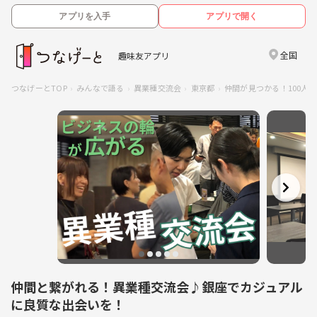
アプリを入手
アプリで開く
全国
趣味友アプリ
つなげーとTOP
みんなで語る
異業種交流会
東京都
仲間が見つかる！100人異業
仲間と繋がれる！異業種交流会♪銀座でカジュアル
に良質な出会いを！