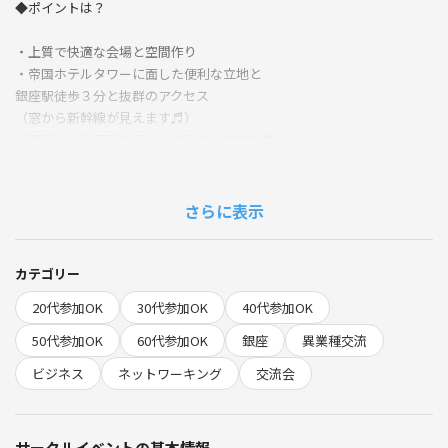
◆ポイントは？
・上質で快適な会場と空間作り
・帝国ホテルタワーに面した便利な立地と
銀座駅徒歩３分と抜群のアクセス
（窓から新幹線が見えます♬）
・銀座だから実現するハイクラスな参加者層
・初参加多数、女性参加者が多い
・着席+立席のハイブリッドで提供
（人数が極端に多くなったときはオール立席式となります）
さらに表示
笑顔があふれるフランクでカジュアルなビジネス交流会です✨
カテゴリー
◆どんな人が参加する？
20代参加OK
30代参加OK
40代参加OK
プログラマー、WEBデザイナー、IT関連、DTPデザイナー、設計士、建
50代参加OK
60代参加OK
銀座
異業種交流
築士、ファイナンシャルプランナー、カウンセラー、プロコーチ、コン
ビジネス
ネットワーキング
交流会
サルタント
営業、経理、総務、受付、バックオフィス
ベンチャー企業・スタートアップ企業のマネジメント層
サークルイベントの基本情報
国内大手企業、外資系企業