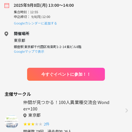
2025年9月8日(月) 13:00〜14:00
集合時刻：12:55
申込締切： 9/8(月) 12:00
Googleカレンダーに追加する
開催場所
東京都
銀座駅 東京都千代田区有楽町1-2-14 紫ビル8階
Googleマップで表示
今すぐイベントに参加！！
主催サークル
仲間が見つかる！100人異業種交流会 Wond
er+100
東京都
★
★
★
★
★
2件
開催数 79回
過去参加 26人