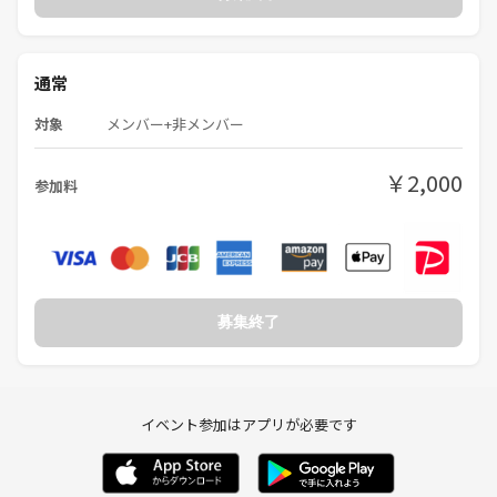
⑦丁寧にお話ししていただいたことにお礼を伝えます。
⑧このようにテーブル単位でお話しする時間が全部で20分間の２セット
通常
を予定しています。40分間で初めに4人～6人の方と名刺交換とお話をし
て着席の前半は終わりです。
対象
メンバー+非メンバー
⑨後半は立席式となり、まだお話をしていない人がいたら名刺交換など
￥2,000
参加料
ができます。
理論的には全員と名刺交換が可能です。
ちょっと話足りなかった人に話しかけることもOK。
⑨もっとお話をしたい方とは２次会として喫茶店などに誘ってお話を続
けたり後日アポイントをとってより話を広げたり、深めたりしましょ
募集終了
う。
◆主催にあたっての思い
イベント参加はアプリが必要です
当交流会は直接会って話せる場を作ることにより、参加者にビジネスの
チャンスを実際につかんでもらう事と、スピード感をもってビジネスを