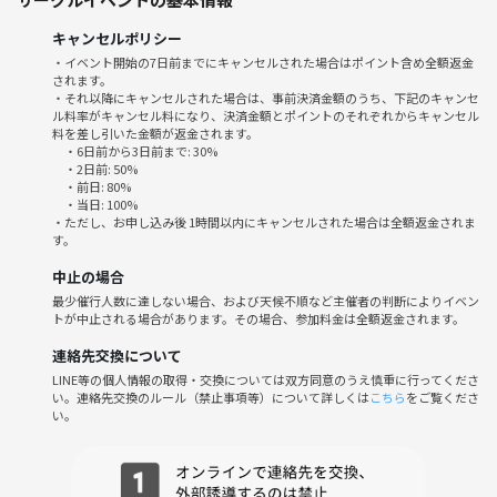
広告代理店、マスコミ、タレント・モデル事務所、サロン経営者、理美
キャンセルポリシー
容師、エステティシャン、美容部員、販売、飲食業、アパレル、銀行
・イベント開始の7日前までにキャンセルされた場合はポイント含め全額返金
員、保険会社、外資系金融機関・投資銀行、人材派遣、転職エージェン
されます。
ト
・それ以降にキャンセルされた場合は、事前決済金額のうち、下記のキャンセ
ル料率がキャンセル料になり、決済金額とポイントのそれぞれからキャンセル
医師、歯科医師、獣医師、看護師、医療従事者、介護福祉士
料を差し引いた金額が返金されます。
国家公務員、地方公務員、団体職員
・6日前から3日前まで: 30%
弁護士、会計士、税理士、社労士、行政書士などの士業の方
・2日前: 50%
・前日: 80%
代表取締役・専務・常務・取締役、個人事業主、フリーランス経営者、
・当日: 100%
投資家、起業家、事業家、実業家、ビジネスインキュベーター等
・ただし、お申し込み後 1時間以内にキャンセルされた場合は全額返金されま
す。
これから事業を始めたい方、今はごくごく小規模だが、これからビジネ
中止の場合
スのレベルを上げていける方も大歓迎です！
最少催行人数に達しない場合、および天候不順など主催者の判断によりイベン
トが中止される場合があります。その場合、参加料金は全額返金されます。
・新しいビジネスの話を聞いてほしい！教えてほしい！
連絡先交換について
・最新ビジネストレンドを知りたい！
LINE等の個人情報の取得・交換については双方同意のうえ慎重に行ってくださ
・コラボレーション先、代理店や請負契約先を探している！
い。連絡先交換のルール（禁止事項等）について詳しくは
こちら
をご覧くださ
・WEB制作に強い人を探してる！
い。
・動画制作をしてほしい！
・商品のプロモーションやSNS展開を手伝ってほしい！
・営業に強い人いないかな！