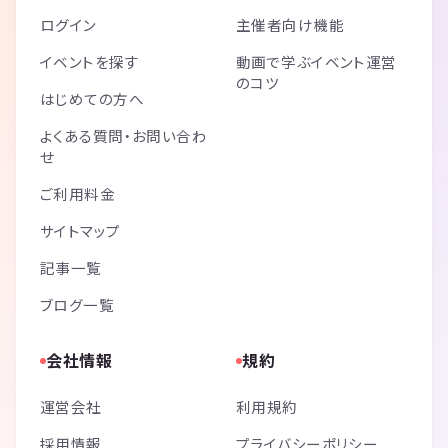
場合持ち込みも可能です。
ログイン
主催者向け機能
Q. 持ち物はありますか？
A. 携帯電話と名刺もあったほうが良いと思います（強制ではありませ
イベントを探す
動画で学ぶイベント運営
ん）。
のコツ
Q. 参加費のお支払い方法は？
はじめての方へ
A. 参加当日に会場の受付にてお支払いをお願いします（現金のみとな
よくある質問・お問い合わ
ります）
せ
Q. 何人くらい参加しますか？
A. 少ない時は15人くらい多い時は40人くらいです♪
ご利用料金
Q. 何歳から何歳まで参加できますか？
A. 年齢の制限はございません。
サイトマップ
Q. スタンディング形式ですか？着席式ですか？
記事一覧
A. 着席＋立席式です。大半を椅子に座って話せるので疲れません！
Q. しつこく営業する人、誘ってくる人が・・・
ブログ一覧
A. 必要がない時はきっぱりとお断りして結構です。クレームが複数出
た方は以後の参加をお断りします。ビジネスの内容は個人の考え方に委
会社情報
規約
ねられますが、違法行為や迷惑行為は禁止です。
Q. 会場は分かりやすいですか？
A. 帝国ホテルタワー（本館ではありません）の目の前です。近くには
運営会社
利用規約
東京ミッドタウン日比谷、東京宝塚劇場、泰明小学校、東急プラザ銀座
採用情報
プライバシーポリシー
などがあります。