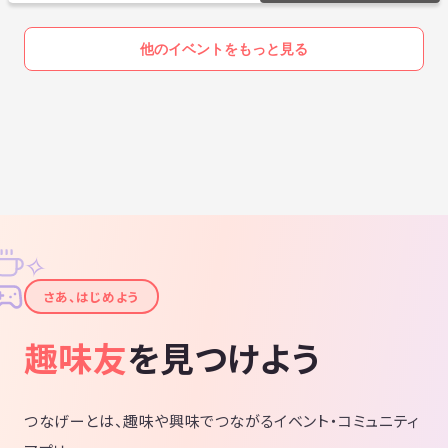
＊東急プラザ銀座の裏手、帝国ホテルの方です
他のイベントをもっと見る
＜JR有楽町駅（地上）からのアクセス方法＞
1.JR有楽町駅「日比谷口」改札を出るとビックカメラ有楽町店が見えま
すので、左手に進み、そのまま新橋方面に線路沿いに進む。
2.JRガードを左手に見て新橋方面に向かう。
3.右斜め前にカラオケ「BIG ECHO」が見えますので、
晴海通りを横断しJRガード沿いにしばらく進みます。
✧
4.ガード沿いをそのまま直進すると右手に居酒屋「やきとん多吉有楽町
✦
店」が見えてきます。この交差点（正面は帝国ホテルタワー）を右に曲
さあ、はじめよう
がり2つ目のビル「紫ビル」の8階です。袖看板に「WhiteKey」の表示
が出ていますのでこのビルの8階が会場の「WhiteKey」になります。み
趣味友
を見つけよう
ゆき通りに面しています。
＜地下鉄銀座駅（地下）からのアクセス方法＞
つなげーとは、趣味や興味でつながるイベント・コミュニティ
丸ノ内線、日比谷線のC1出口に向かいます。C1出口手前にGINZAファイ