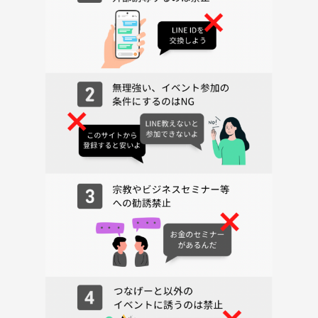
・自分のお店を持ちたい！
・語学の勉強をしたい！海外で働きたい！
・将来のお金のことや保険の事、資産形成、FPに相談したい！
・不動産について教えてほしい！
・転職したいのでサポートしてほしい！
・雇われない働き方をしたい！起業や独立をしたい！
・良い副業を教えて！副収入を得たい！
・仲間を増やしたい！スタッフを募集したい！
・誰か一緒にイベントしましょう！
・私がオープンしたサロンの話を聞いて！
・うちのレストランやバーを使って！
このような要望にダイレクトに答えてくれる人が沢山参加します！
明るくて気さくな人が多いから緊張は必要なし✨
◆会での過ごし方
①会場に到着したら受付で予約時の名前をスタッフへ伝えます
＊受付は開始時間の10分前です