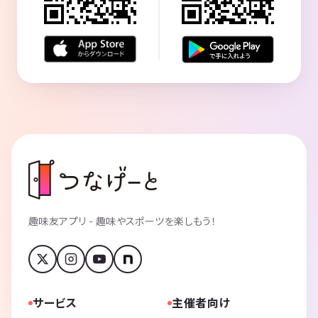
◆よくある質問
Q. 所要時間はどのくらいですか？？
A. 開始から60-70分間を予定しています♪
受付は開始時間の10分前です
Q. 1人で参加できますか？
A. ほぼ全員がお一人での参加です。プロのイベントスタッフがサポー
トします。
Q. 女性もいますか？
A. 女性参加者が多いことが特徴です。（日により様々ですが平均する
と35%が女性です）
Q. 初参加ですが大丈夫？
A. いつも半数の人が初参加です。プロのイベントスタッフが常駐して
趣味友アプリ - 趣味やスポーツを楽しもう！
いますのでご安心ください。
Q. 途中入場・途中退室はできますか？
A. 可能です。
Q. 飲みものは出ますか？
A. ウーロン茶やアイスティーをご用意しています（料金に含まれてい
サービス
主催者向け
ます）。表示の参加費以外は一切費用はかかりません。ドリンクのみの