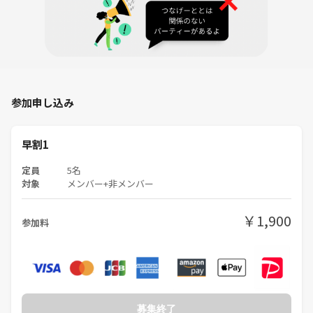
②参加費を支払います（現金のみの扱いです）
③お部屋に進み、お荷物を部屋の周りにあるソファー（荷物置き場）に
置きます（貴重品、携帯電話、名刺入れ、見てほしい資料などを持ちま
す）
参加申し込み
④スタッフがテーブル番号を指定させていただきます。２人以上そろっ
たらスタートしてください（名刺をお持ちの方はぜひ名刺交換をテーブ
ルの全員としてください）
早割1
順番に自己紹介をしましょう！
定員
5名
＊はじめは着席式です！
対象
メンバー+非メンバー
（人数が極端に多くなったときは立席式となります）
￥1,900
⑤お互いに自分の仕事の簡単な紹介をします。聞いてほしいこと、聞き
参加料
たいことをお互い話します（世間話的な内容からお話しするのもOKで
す）
⑥約15分ほどで席替えが有ります。
（もっとお話ししたい方とはLINE交換などもおこないます）
募集終了