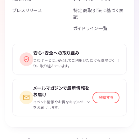
プレスリリース
特定商取引法に基づく表
話が盛り上がる♬
記
楽しくてあっという間の約60分✨
ガイドライン一覧
◆楽しくお過ごしいただくために
＜禁止事項とご利用規約＞
安心・安全への取り組み
交流会では参加者の皆様に楽しく安全にお過ごしいただくため下記の禁
›
つなげーとは、安心してご利用いただける環境づく
止事項を設けてます。
りに取り組んでいます。
参加者の皆様は、参加者間、参加者と当会スタッフ間において、セクハ
ラ、暴言、大声、差別的な発言、悪口、嫌がらせ、いじめ、過度な勧誘
や営業、執拗に連絡先を聞く事、進行の妨害、違法行為、詐欺行為、迷
メールマガジンで最新情報を
惑行為、許可のないチラシ等の無差別配布、宗教の勧誘をすることはで
お届け
きません。
登録する
イベント情報やお得なキャンペーン
＜中止について＞
をお届けします。
地震、台風などの災害や悪天候時には皆様の安全を確保するために当社
の判断により当会は中止されます。中止の場合はご連絡させていただき
ます。
＜免責事項＞
当社では当会の予約、参加、中止等で起きる事故、トラブル、損害につ