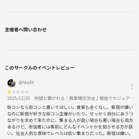
加速させることを目的とした会です。ネット上で薄く広がる関係ではな
く、「直接、深く、そしてリアル」につながる関係構築を達成します。
当会に参加することですぐ「つながり」が始まります。効率的に出会
い、結果を重視していることが特徴です。
主催者へ問い合わせ
◆持ち物
名刺をお持ちいただくことをお勧めします。またご自身のビジネスを紹
介できる資料などをお持ちいただくこともできます。
（名刺をお持ちでなくても参加できます。チラシ等の無差別な配布はで
このサークルのイベントレビュー
きませんが、テーブルで一緒になった方に資料をお渡しすることはOK
です）
@
Vuyfit
★
★
★
★
★
◆服装
2025/12/25
仲間と繋がれる！異業種交流会♪銀座でカジュアルに良質な出会いを！に参加
スーツ姿の方が多く見受けられますが、指定ではありません。ドレスコ
街コンなら街コンと書いてほしい。食事も全くなし。新宿が嫌い
ードもございません。過度にラフな服装（サンダル履きや短パンなど）
なのに新宿が好きな街コン主催がいたり。せっかく自分にあうつ
はお勧めできませんが、ご自身の個性に合わせた清潔感のあるファッシ
ながりを求めて来たのに、集まる人が良い場合も悪い場合も両方
あるけど、参加者には事前にどんなイベントかを知らせる方が良
ョンをお勧めします。
い。社会人的な意味でレベルは低い集まりだった。新宿は嫌い。