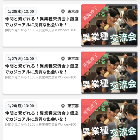
学生参加 ： 可能
東京都
1/28(水) 13:00
服装 ： 自由
仲間と繋がれる！異業種交流会♪銀座
申込 ： 予約制
でカジュアルに良質な出会いを！
進行方法 ： 着席＋立席式のハイブリット交流会
仲間が見つかる！100人異業種交流会 Wonder+100
◆アクセス
東京都千代田区有楽町1-2-14 紫ビル8階
東京都
1/27(火) 13:00
https://goo.gl/maps/m5VHvBZ8RRLuqTbh8
仲間と繋がれる！異業種交流会♪銀座
（グーグルマップ）
でカジュアルに良質な出会いを！
仲間が見つかる！100人異業種交流会 Wonder+100
地下鉄は銀座駅・日比谷駅より徒歩3分、JR線も有楽町駅徒歩5分3駅ア
クセス抜群の好立地！（JR新橋駅や都営三田線内幸駅からもアクセス
可！）
東京都
1/26(月) 13:00
＜最寄り駅と出口＞
仲間と繋がれる！異業種交流会♪銀座
ＪＲ山手線 有楽町駅 日比谷口
でカジュアルに良質な出会いを！
地下鉄千代田線 日比谷駅 A11出口
仲間が見つかる！100人異業種交流会 Wonder+100
地下鉄日比谷線 銀座駅 C1出口
地下鉄丸の内線 銀座駅 C1出口