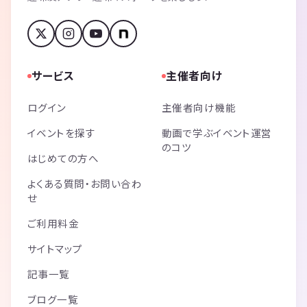
Q. 会場は分かりやすいですか？
A. 帝国ホテルタワー（本館ではありません）の目の前です。近くには
東京ミッドタウン日比谷、東京宝塚劇場、泰明小学校、東急プラザ銀座
などがあります。
話が盛り上がる♬
サービス
主催者向け
楽しくてあっという間の約60分✨
◆楽しくお過ごしいただくために
ログイン
主催者向け機能
＜禁止事項とご利用規約＞
交流会では参加者の皆様に楽しく安全にお過ごしいただくため下記の禁
イベントを探す
動画で学ぶイベント運営
のコツ
止事項を設けてます。
はじめての方へ
参加者の皆様は、参加者間、参加者と当会スタッフ間において、セクハ
ラ、暴言、大声、差別的な発言、悪口、嫌がらせ、いじめ、過度な勧誘
よくある質問・お問い合わ
や営業、執拗に連絡先を聞く事、進行の妨害、違法行為、詐欺行為、迷
せ
惑行為、許可のないチラシ等の無差別配布、宗教の勧誘をすることはで
きません。
ご利用料金
＜中止について＞
サイトマップ
地震、台風などの災害や悪天候時には皆様の安全を確保するために当社
の判断により当会は中止されます。中止の場合はご連絡させていただき
記事一覧
ます。
＜免責事項＞
ブログ一覧