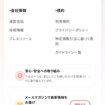
当社では当会の予約、参加、中止等で起きる事故、トラブル、損害につ
いて保証することはありません。また参加者間で起きた係争等に仲裁に
会社情報
規約
入ることはありません。
運営会社
利用規約
《つなげーと上でのLINE IDの交換・聞き出す行為は禁止されています》
採用情報
プライバシーポリシー
プレスリリース
特定商取引法に基づく表
記
ガイドライン一覧
安心・安全への取り組み
›
つなげーとは、安心してご利用いただける環境づく
りに取り組んでいます。
メールマガジンで最新情報を
お届け
登録する