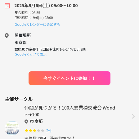
2025年9月6日(土) 09:00〜10:00
集合時刻：08:55
申込締切： 9/6(土) 08:00
Googleカレンダーに追加する
開催場所
東京都
銀座駅 東京都千代田区有楽町1-2-14 紫ビル8階
Googleマップで表示
今すぐイベントに参加！！
主催サークル
仲間が見つかる！100人異業種交流会 Wond
er+100
東京都
★
★
★
★
★
2件
開催数 79回
過去参加 26人