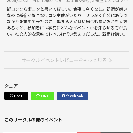
2025/12/25
仲間と繋がれる！異業種交流会♪銀座でカジュアルに良質な出会いを！に参加
ョンをお勧めします。
街コンなら街コンと書いてほしい。食事も全くなし。新宿が嫌い
◆新時代が始まる！
なのに新宿が好きな街コン主催がいたり。せっかく自分にあうつ
コロナ禍が終焉し世の中は新しいフェーズに入っています。少子高齢化
ながりを求めて来たのに、集まる人が良い場合も悪い場合も両方
に起因するGDPの低下、年金問題、そしてインフレ、慢性的なエネルギ
あるけど、参加者には事前にどんなイベントかを知らせる方が良
ー不足、食料自給率、災害リスクなど暗い将来の見通ししかできない日
い。社会人的な意味でレベルは低い集まりだった。新宿は嫌い。
本ですが、アイディアやチャレンジ精神から生まれるビジネスの成功は
諸問題とは無縁です。一歩踏み出す勇気と、仲間やチームがあれば「新
時代」を作ることは可能です！
綺麗で快適な会場はこのようなピカピカ空間✨着席式でゆったりお話
サークルイベントレビューをもっと見る
しできるように当日は座席を用意して皆様をお待ちしております。
◆イベント詳細
開催日程 ： 平日月曜日～金曜日（お休みの日も有ります）
参加費 ： 1500円（セルフドリンク付き）
シェア
所要時間 ： 60-70分ほど
受付時間 ： 開始時間の10分前です
Post
LINE
facebook
会場 ： WhiteKeyGINZA（ホワイトキー銀座）
領収書 ： 発行できます
喫煙 ： 不可
このサークルの他のイベント
学生参加 ： 可能
服装 ： 自由