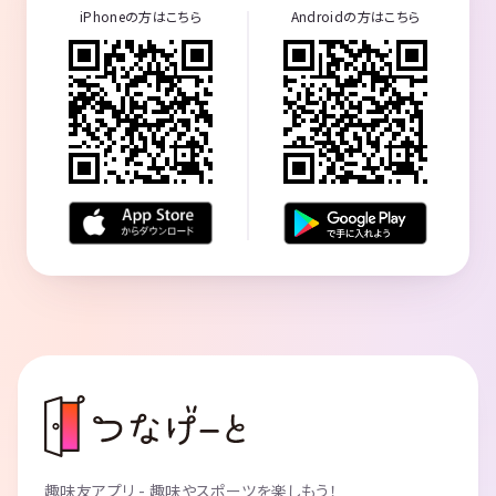
A. 可能です。
iPhoneの方はこちら
Androidの方はこちら
Q. 飲みものは出ますか？
A. ウーロン茶やアイスティーをご用意しています（料金に含まれてい
ます）。表示の参加費以外は一切費用はかかりません。ドリンクのみの
場合持ち込みも可能です。
Q. 持ち物はありますか？
A. 携帯電話と名刺もあったほうが良いと思います（強制ではありませ
ん）。
Q. 参加費のお支払い方法は？
A. 参加当日に会場の受付にてお支払いをお願いします（現金のみとな
ります）
Q. 何人くらい参加しますか？
A. 少ない時は15人くらい多い時は40人くらいです♪
Q. 何歳から何歳まで参加できますか？
A. 年齢の制限はございません。
Q. スタンディング形式ですか？着席式ですか？
A. 着席＋立席式です。大半を椅子に座って話せるので疲れません！
Q. しつこく営業する人、誘ってくる人が・・・
A. 必要がない時はきっぱりとお断りして結構です。クレームが複数出
た方は以後の参加をお断りします。ビジネスの内容は個人の考え方に委
ねられますが、違法行為や迷惑行為は禁止です。
趣味友アプリ - 趣味やスポーツを楽しもう！