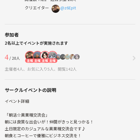
クリエイター
@z6EpIt
参加者
2名以上でイベントが実施されます
4
/ 20人
主催
主催
主催
主催
主催者4人、お気に入り5人、閲覧142人
サークルイベントの説明
イベント詳細
「朝活☆異業種交流会」
朝には良質な出会いが！仲間がきっと見つかる！
土日限定のカジュアルな異業種交流会です♪
朝食とコーヒーで優雅にビジネス交流を！