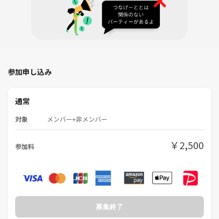
す）
④スタッフがテーブル番号を指定させていただきます。２人以上そろっ
たらスタートしてください（名刺をお持ちの方はぜひ名刺交換をテーブ
ルの全員としてください）
順番に自己紹介をしましょう！
＊はじめは着席式です！
（人数が極端に多くなったときは立席式となります）
参加申し込み
⑤お互いに自分の仕事の簡単な紹介をします。聞いてほしいこと、聞き
たいことをお互い話します（世間話的な内容からお話しするのもOKで
す）
通常
⑥約15分ほどで席替えが有ります。
対象
メンバー+非メンバー
（もっとお話ししたい方とはLINE交換などもおこないます）
⑦丁寧にお話ししていただいたことにお礼を伝えます。
⑧このようにテーブル単位でお話しする時間が全部で20分間の２セット
￥2,500
参加料
を予定しています。40分間で初めに4人～6人の方と名刺交換とお話をし
て着席の前半は終わりです。
⑨後半は立席式となり、まだお話をしていない人がいたら名刺交換など
ができます。
理論的には全員と名刺交換が可能です。
ちょっと話足りなかった人に話しかけることもOK。
募集終了
⑨もっとお話をしたい方とは２次会として喫茶店などに誘ってお話を続