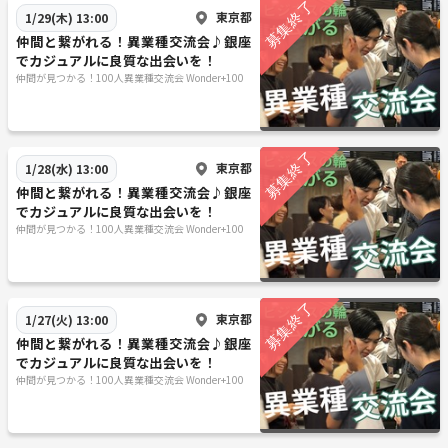
申込 ： 予約制
東京都
1/29(木) 13:00
進行方法 ： 着席＋立席式のハイブリット交流会
仲間と繋がれる！異業種交流会♪銀座
◆アクセス
でカジュアルに良質な出会いを！
東京都千代田区有楽町1-2-14 紫ビル8階
仲間が見つかる！100人異業種交流会 Wonder+100
https://goo.gl/maps/m5VHvBZ8RRLuqTbh8
（グーグルマップ）
地下鉄は銀座駅・日比谷駅より徒歩3分、JR線も有楽町駅徒歩5分3駅ア
クセス抜群の好立地！（JR新橋駅や都営三田線内幸駅からもアクセス
東京都
1/28(水) 13:00
可！）
仲間と繋がれる！異業種交流会♪銀座
＜最寄り駅と出口＞
でカジュアルに良質な出会いを！
ＪＲ山手線 有楽町駅 日比谷口
仲間が見つかる！100人異業種交流会 Wonder+100
地下鉄千代田線 日比谷駅 A11出口
地下鉄日比谷線 銀座駅 C1出口
地下鉄丸の内線 銀座駅 C1出口
＊東急プラザ銀座の裏手、帝国ホテルの方です
東京都
1/27(火) 13:00
＜JR有楽町駅（地上）からのアクセス方法＞
仲間と繋がれる！異業種交流会♪銀座
1.JR有楽町駅「日比谷口」改札を出るとビックカメラ有楽町店が見えま
でカジュアルに良質な出会いを！
すので、左手に進み、そのまま新橋方面に線路沿いに進む。
仲間が見つかる！100人異業種交流会 Wonder+100
2.JRガードを左手に見て新橋方面に向かう。
3.右斜め前にカラオケ「BIG ECHO」が見えますので、
晴海通りを横断しJRガード沿いにしばらく進みます。