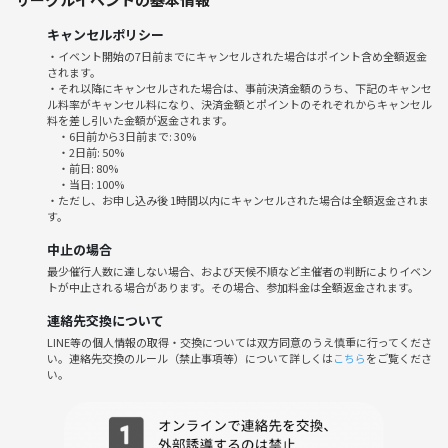
営業、経理、総務、受付、バックオフィス
キャンセルポリシー
ベンチャー企業・スタートアップ企業のマネジメント層
・イベント開始の7日前までにキャンセルされた場合はポイント含め全額返金
国内大手企業、外資系企業
されます。
広告代理店、マスコミ、タレント・モデル事務所、サロン経営者、理美
・それ以降にキャンセルされた場合は、事前決済金額のうち、下記のキャンセ
ル料率がキャンセル料になり、決済金額とポイントのそれぞれからキャンセル
容師、エステティシャン、美容部員、販売、飲食業、アパレル、銀行
料を差し引いた金額が返金されます。
員、保険会社、外資系金融機関・投資銀行、人材派遣、転職エージェン
・6日前から3日前まで: 30%
ト
・2日前: 50%
・前日: 80%
医師、歯科医師、獣医師、看護師、医療従事者、介護福祉士
・当日: 100%
国家公務員、地方公務員、団体職員
・ただし、お申し込み後 1時間以内にキャンセルされた場合は全額返金されま
す。
弁護士、会計士、税理士、社労士、行政書士などの士業の方
代表取締役・専務・常務・取締役、個人事業主、フリーランス経営者、
中止の場合
投資家、起業家、事業家、実業家、ビジネスインキュベーター等
最少催行人数に達しない場合、および天候不順など主催者の判断によりイベン
これから事業を始めたい方、今はごくごく小規模だが、これからビジネ
トが中止される場合があります。その場合、参加料金は全額返金されます。
スのレベルを上げていける方も大歓迎です！
連絡先交換について
・新しいビジネスの話を聞いてほしい！教えてほしい！
LINE等の個人情報の取得・交換については双方同意のうえ慎重に行ってくださ
・最新ビジネストレンドを知りたい！
い。連絡先交換のルール（禁止事項等）について詳しくは
こちら
をご覧くださ
・コラボレーション先、代理店や請負契約先を探している！
い。
・WEB制作に強い人を探してる！
・動画制作をしてほしい！
・商品のプロモーションやSNS展開を手伝ってほしい！