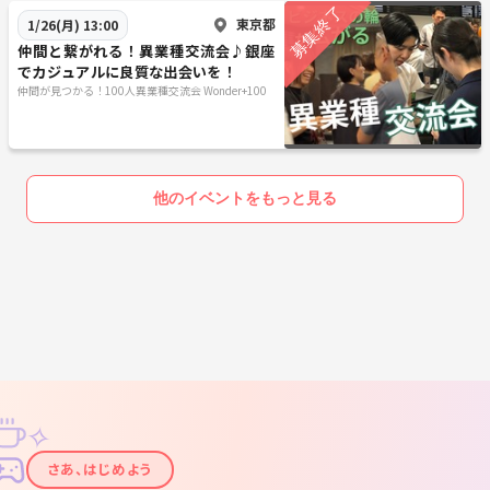
4.ガード沿いをそのまま直進すると右手に居酒屋「やきとん多吉有楽町
東京都
1/26(月) 13:00
店」が見えてきます。この交差点（正面は帝国ホテルタワー）を右に曲
仲間と繋がれる！異業種交流会♪銀座
がり2つ目のビル「紫ビル」の8階です。袖看板に「WhiteKey」の表示
でカジュアルに良質な出会いを！
が出ていますのでこのビルの8階が会場の「WhiteKey」になります。み
仲間が見つかる！100人異業種交流会 Wonder+100
ゆき通りに面しています。
＜地下鉄銀座駅（地下）からのアクセス方法＞
丸ノ内線、日比谷線のC1出口に向かいます。C1出口手前にGINZAファイ
ブの地下街が見えます（スタバや飲食店などがあります）。この地下街
他のイベントをもっと見る
に入りそのまま、まっすぐ直進します。突き当りまで来ましたら地上に
上がります。ちょうどJR線などのガード下あたりに出ます。GINZAファ
イブを出たらすぐに右に進みガード（上が線路）をくぐります（日比谷
方向に進みます）。右手にはガード下の居酒屋や「すしざんまい」があ
りますので、右手に見ながらそのまま直進します。小さな交差点を渡り
ます。2個目のビル袖看板に「WhiteKey」の表示が出ていますのでこの
ビルの8階が会場になります。1階はスポーツバー、地下は300円Barで
す。みゆき通りに面しています。
東京都千代田区有楽町1-2-14 紫ビル8階
✧
https://goo.gl/maps/m5VHvBZ8RRLuqTbh8
✦
（グーグルマップ）
さあ、はじめよう
◆会場の仕様と進行内容