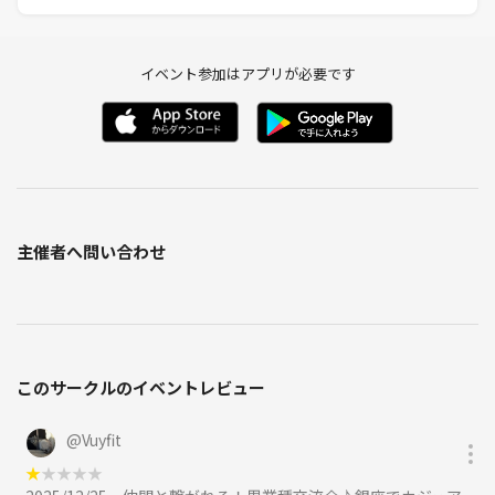
けたり後日アポイントをとってより話を広げたり、深めたりしましょ
う。
イベント参加はアプリが必要です
◆主催にあたっての思い
当交流会は直接会って話せる場を作ることにより、参加者にビジネスの
チャンスを実際につかんでもらう事と、スピード感をもってビジネスを
加速させることを目的とした会です。ネット上で薄く広がる関係ではな
く、「直接、深く、そしてリアル」につながる関係構築を達成します。
当会に参加することですぐ「つながり」が始まります。効率的に出会
い、結果を重視していることが特徴です。
主催者へ問い合わせ
◆持ち物
名刺をお持ちいただくことをお勧めします。またご自身のビジネスを紹
介できる資料などをお持ちいただくこともできます。
（名刺をお持ちでなくても参加できます。チラシ等の無差別な配布はで
きませんが、テーブルで一緒になった方に資料をお渡しすることはOK
このサークルのイベントレビュー
です）
◆服装
スーツ姿の方が多く見受けられますが、指定ではありません。ドレスコ
@
Vuyfit
ードもございません。過度にラフな服装（サンダル履きや短パンなど）
★
★
★
★
★
はお勧めできませんが、ご自身の個性に合わせた清潔感のあるファッシ