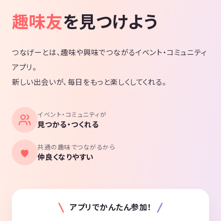
趣味友
を見つけよう
安心らくらく「着席式」のスタートで、一人参加、初心者の方も、運営
に身を任せるだけで沢山の参加者と交流できます。後半は全員と名刺交
換も可能な立席に変わります。
のどが乾いたらお飲み物（ウーロン茶やアイスティー）をご自由にお取
つなげーとは、趣味や興味でつながるイベント・コミュニティ
りください（セルフサービスとなります）
アプリ。
◆よくある質問
Q. 所要時間はどのくらいですか？？
新しい出会いが、毎日をもっと楽しくしてくれる。
A. 開始から60-70分間を予定しています♪
受付は開始時間の10分前です
Q. 1人で参加できますか？
イベント・コミュニティが
見つかる・つくれる
A. ほぼ全員がお一人での参加です。プロのイベントスタッフがサポー
トします。
Q. 女性もいますか？
共通の趣味でつながるから
仲良くなりやすい
A. 女性参加者が多いことが特徴です。（日により様々ですが平均する
と35%が女性です）
Q. 初参加ですが大丈夫？
A. いつも半数の人が初参加です。プロのイベントスタッフが常駐して
いますのでご安心ください。
アプリでかんたん参加！
Q. 途中入場・途中退室はできますか？