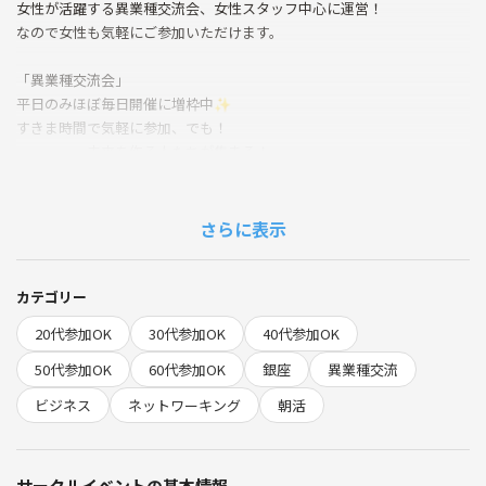
女性が活躍する異業種交流会、女性スタッフ中心に運営！
なので女性も気軽にご参加いただけます。
「異業種交流会」
平日のみほぼ毎日開催に増枠中✨
すきま時間で気軽に参加、でも！
未来を作る人たちが集まる！
◆ポイントは？
・上質で快適な会場と空間作り
・帝国ホテルタワーに面した便利な立地と
さらに表示
銀座駅徒歩３分と抜群のアクセス
（窓から新幹線が見えます♬）
・銀座だから実現するハイクラスな参加者層
カテゴリー
・初参加多数、女性参加者が多い
20代参加OK
30代参加OK
40代参加OK
・着席+立席のハイブリッドで提供
（人数が極端に多くなったときはオール立席式となります）
50代参加OK
60代参加OK
銀座
異業種交流
笑顔があふれるフランクでカジュアルなビジネス交流会です✨
ビジネス
ネットワーキング
朝活
◆どんな人が参加する？
プログラマー、WEBデザイナー、IT関連、DTPデザイナー、設計士、建
築士、ファイナンシャルプランナー、カウンセラー、プロコーチ、コン
サークルイベントの基本情報
サルタント