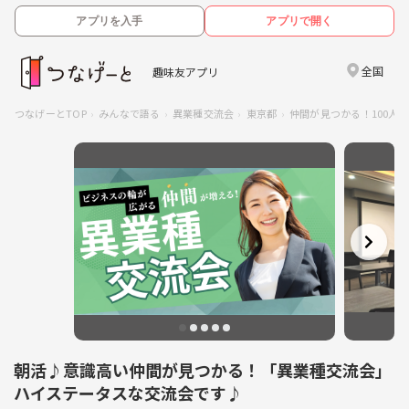
アプリを入手
アプリで開く
全国
趣味友アプリ
つなげーとTOP
みんなで語る
異業種交流会
東京都
仲間が見つかる！100人異業
朝活♪意識高い仲間が見つかる！「異業種交流会」
ハイステータスな交流会です♪