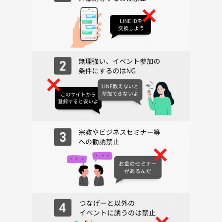
・営業に強い人いないかな！
・自分のお店を持ちたい！
・語学の勉強をしたい！海外で働きたい！
・将来のお金のことや保険の事、資産形成、FPに相談したい！
・不動産について教えてほしい！
・転職したいのでサポートしてほしい！
・雇われない働き方をしたい！起業や独立をしたい！
・良い副業を教えて！副収入を得たい！
・仲間を増やしたい！スタッフを募集したい！
・誰か一緒にイベントしましょう！
・私がオープンしたサロンの話を聞いて！
・うちのレストランやバーを使って！
このような要望にダイレクトに答えてくれる人が沢山参加します！
明るくて気さくな人が多いから緊張は必要なし✨
◆会での過ごし方
①会場に到着したら受付で予約時の名前をスタッフへ伝えます
＊受付は開始時間の10分前です
②参加費を支払います（現金のみの扱いです）
③お部屋に進み、お荷物を部屋の周りにあるソファー（荷物置き場）に
置きます（貴重品、携帯電話、名刺入れ、見てほしい資料などを持ちま