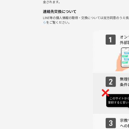
金されます。
連絡先交換について
LINE等の個人情報の取得・交換については双方同意のうえ
◎ キャンセル規定
ら
をご覧ください。
4月12日まで：キャンセル可能（キャンセル料なし
4月13日以降：お店と交渉しますが、交渉次第では、
ay等でお支払いなど）。
他の方がキャンセル枠に申し込まれたらキャンセル
もしご都合が合わなくなった場合は、早めにご連絡
◎参加にあたってのお願い
お申し込みが男性お一人のみとなる場合は、状況に
ご了承ください。
以下の行為はご遠慮ください。
・営業・宗教・ネットワークビジネスなどの勧誘行
・ナンパや恋愛目的での参加
・しつこい連絡、セクハラなど、他の方が不快に感
・泥酔や周囲に迷惑をかける行為
・万が一トラブルが発生した場合、当方では一切の