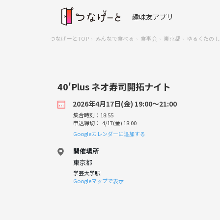
趣味友アプリ
つなげーとTOP
みんなで食べる
食事会
東京都
ゆるくたのしく
40'Plus ネオ寿司開拓ナイト
2026年4月17日(金) 19:00〜21:00
集合時刻：18:55
申込締切： 4/17(金) 18:00
Googleカレンダーに追加する
開催場所
東京都
学芸大学駅
Googleマップで表示