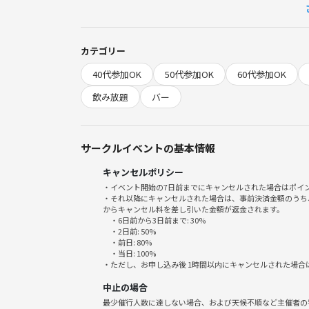
ガッツリ食べるより、美味しいものを少しずつ、た
堅苦しいお店より、お洒落でカジュアルな空間を楽
カテゴリー
オープンして間もないこともあり、
40代参加OK
50代参加OK
60代参加OK
「これから伸びるお店かも？」という開拓目線で行
飲み放題
バー
雑誌『大人の週末』にも紹介されたセンスの良い空
◾️料金
サークルイベントの基本情報
9900円
キャンセルポリシー
6600円+ 3300円(飲み放題)
・イベント開始の7日前までにキャンセルされた場合はポイ
17品のおまかせ＋日本酒含む飲み放題付き
・それ以降にキャンセルされた場合は、事前決済金額のうち
からキャンセル料を差し引いた金額が返金されます。
・6日前から3日前まで: 30%
◾️料理
・2日前: 50%
季節の一品から始まり、お造り、つまみ、握りを織り
・前日: 80%
・当日: 100%
冷たい一皿と温かい一皿をバランスよく挟み込み、
・ただし、お申し込み後 1時間以内にキャンセルされた場合
中止の場合
◾️飲み放題
最少催行人数に達しない場合、および天候不順など主催者の
上記サイトのメニュー、＊や★が付いていないもの