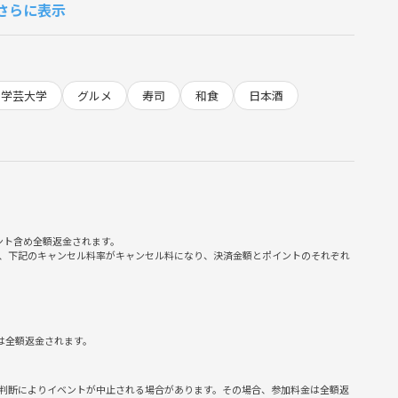
さらに表示
くさん種類を食べたい方
しみたい方におすすめ。
学芸大学
グルメ
寿司
和食
日本酒
ってみようと思います。
間で、カジュアルに楽しみましょう。
ント含め全額返金されます。
、下記のキャンセル料率がキャンセル料になり、決済金額とポイントのそれぞれ
交ぜながら構成する全17品前後のおまかせコースです。
緩急のある流れで最後まで心地よくお楽しみいただけます。
は全額返金されます。
判断によりイベントが中止される場合があります。その場合、参加料金は全額返
が対象です。