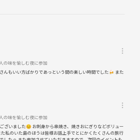
、職人の味を愉しむ夜に参加
さんもいい方ばかりであっという間の楽しい時間でした🍻 また
、職人の味を愉しむ夜に参加
ございました😊 お刺身から串焼き、焼きおにぎりなどボリュー
 また私のいた島のほうは皆様お話上手でとにかくたくさんの旅行
でした☺️ また参加させていただきますので、次回のイベントも