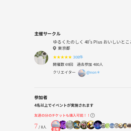
主催サークル
ゆるくたのしく 40’s Pl
東京都
★
★
★
★
★
308件
開催数 69回
過去参加 480人
クリエイター
@non＊
参加者
4名以上でイベントが実施されます
友達の分のチケットも購入可能！！
7
/ 8人
主催