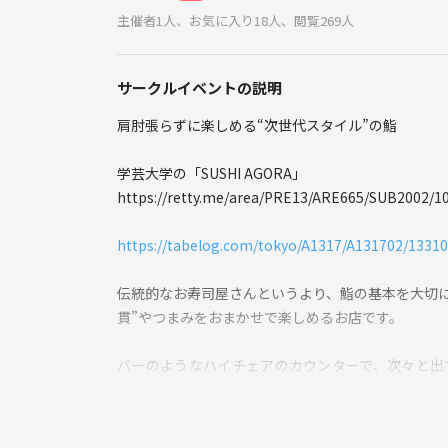
主催者1人、お気に入り18人、閲覧269人
サークルイベントの説明
肩肘張らずに楽しめる“次世代スタイル”の鮨
学芸大学の「SUSHI AGORA」
https://retty.me/area/PRE13/ARE665/SUB2002/1
https://tabelog.com/tokyo/A1317/A131702/13310
伝統的なお寿司屋さんというより、鮨の基本を大切に
貫”やつまみをおまかせで楽しめるお店です。
バーのようなハイチェアのカウンターで、次々と出
「今どきの寿司体験」。
お寿司を「肴」にして、お酒を飲むのが好きな方