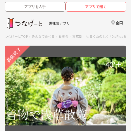
アプリを入手
アプリで開く
全国
趣味友アプリ
つなげーとTOP
みんなで食べる
食事会
東京都
ゆるくたのしく 40’s Plus