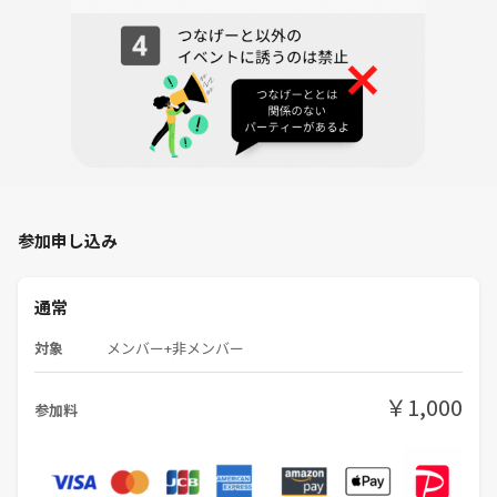
• 着物に詳しい方からするとレンタル着物は本格的なものに比べて少し
シンプルに感じられるかもしれませんが、それでも見た目はきちんとし
ていて、着てみれば十分楽しめます。気軽に雰囲気を味わいたい方には
おすすめです。
浅草は混雑が予想されます。
それでも楽しめそう！と思った方はぜひご一緒しましょう♪
◾️ 雨天決行です
VASARAでは、雨の日も安心して観光が楽しめる「雨の日キャンペー
参加申し込み
ン」を実施中です。
1.雨傘無料貸し出し
2.草履専用カバー無料貸し出し
通常
3.安心パックで着物の汚れを保障
対象
メンバー+非メンバー
＜雨傘無料貸し出し＞
おしゃれな和風の雨傘を無料で貸し出します。普段あまり手にすること
のない和風の傘を楽しみましょう。ただし、傘の本数には限りがありま
￥1,000
参加料
すので、好みの傘を選びたい方は、早めのご利用をおすすめします。
＜草履専用カバー無料貸し出し＞
草履や足袋が濡れることを防いでくれるので、雨の日でも気持ち良く観