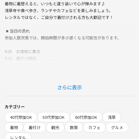
着物に着替えると、いつもと違う装いで心が弾みます♪
浅草寺や食べ歩き、ランチやカフェなどを楽しみましょう。
レンタルではなく、ご自分で着付けされる方も大歓迎です！
◾️当日の流れ
参加人数次第では、開始時間が多少遅くなる可能性があります。
9:25 お店前に集合
9:30 着付け開始
11:30頃 全員の着付けが終了
ご自分で着付けされる方と合流
散策スタート浅草寺参拝、食べ歩き、ランチやカフェを楽しみます。
さらに表示
カフェやホッピー通りなどのお店、ベンチで休憩を挟みます。相談して
決めましょう♪
カテゴリー
13:30 カフェムルソー
40代参加OK
50代参加OK
60代参加OK
浅草
隅田川沿いにあるカフェ
窓側のお席でスカイツリーを見ながらカフェタイム
着物
着付け
観光
散策
カフェ
グルメ
https://cafe-meursault.jp/
レンタル