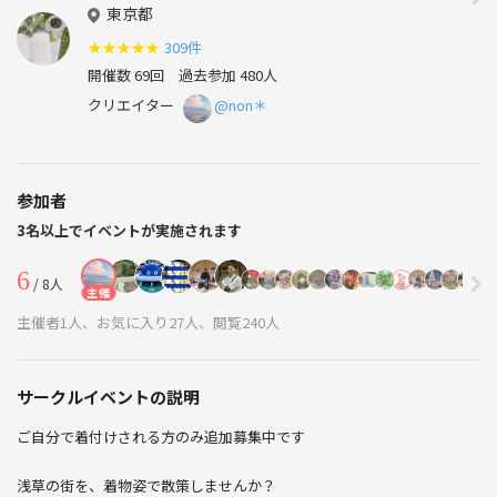
東京都
★
★
★
★
★
309件
開催数 69回
過去参加 480人
クリエイター
@non＊
参加者
3名以上でイベントが実施されます
6
/ 8人
主催
主催者1人、お気に入り27人、閲覧240人
サークルイベントの説明
ご自分で着付けされる方のみ追加募集中です
浅草の街を、着物姿で散策しませんか？