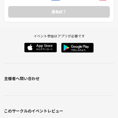
光が楽しめます。
＜安心パックで着物の汚れを保障＞
安心パックは500円（税込550円）で食べこぼしや雨汚れ、破損などの
募集終了
修理費用を最大5万円まで保障してくれるサービスです。食べこぼしや
汚れを気にせずに着物を利用できるので、申し込んでおくと安心です。
イベント参加はアプリが必要です
◎ キャンセル規定
10月28日まで：キャンセル可能（キャンセル料なし）
10月29日以降：お店と交渉しますが、交渉次第では、ご予約料金の10
0％をキャンセル料として頂きます（全額PayPay等でお支払いなど）。
他の方がキャンセル枠に申し込まれたらキャンセル料は発生しません。
もしご都合が合わなくなった場合は、早めにご連絡いただけると助かり
主催者へ問い合わせ
ます✨
このサークルのイベントレビュー