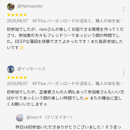
@
Hamayoko
★
★
★
★
★
2026/08/07
40'Plus バーボンロードの活気と、職人の味を愉しむ夜に参加
初参加でしたが、nonさんが楽しくお話できる環境を作ってくだ
さり、参加者の方々もフレンドリーであっという間の時間でし
た。DEEPな蒲田を体験できてよかったです！また是非参加した
いです✨
@
イッセー☆彡
★
★
★
★
★
2026/08/07
40'Plus バーボンロードの活気と、職人の味を愉しむ夜に参加
初参加でしたが、主催者さんの人柄もあって参加者さんもいい方
ばかりであっという間の楽しい時間でした🍻 またの機会に宜し
くお願いいたします☺️
@
non＊
（クリエイター）
昨日は初参加いただきありがとうございました！そう言っ