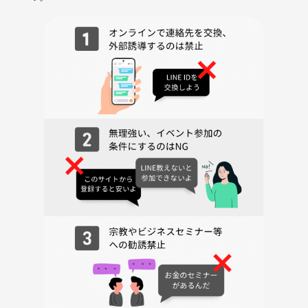
◾️ 食べ歩きについて
混雑状況を見ながら、皆さんで相談して決めましょう♪
参考までに、気になるお店をいくつかピックアップしてみました
【浅草うなな】うなぎのおにぎり
【フリッツ・ブルージュ】フリッツ
【菊水堂】いちごカステラ串
【浅草ちょうちんもなか】アイスもなか
【浅草蛸たこ×ころも兄弟】たこせん
【浅草製作所】天ぷらチップス
【寿清庵】抹茶ティラミスのクレープ
【浅草花月堂】ジャンボめろんぱん
【豊福】黒毛和牛カレーパン
【芋やす】おさつチップス
【明治屋】ミンチカツ
【もちにゃん焼き】もちもちベビーカステラ
◾️ご参加について