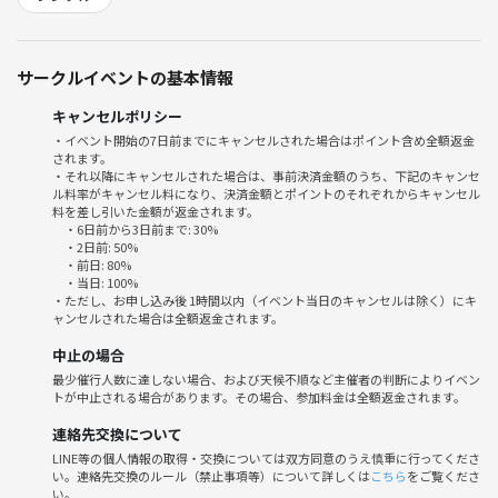
16:00頃 お店へ返却、解散
※着付けや、着物での散策は体力を使うため、早めに切り上げる可能性
サークルイベントの基本情報
があります。皆さんと相談して終了時間を決めます。
キャンセルポリシー
◾️料金（着物レンタル・着付け代）
・イベント開始の7日前までにキャンセルされた場合はポイント含め全額返金
レンタル：VASARA 浅草本店
されます。
https://vasara-h.co.jp/shop/detail.html?id=13
・それ以降にキャンセルされた場合は、事前決済金額のうち、下記のキャンセ
ル料率がキャンセル料になり、決済金額とポイントのそれぞれからキャンセル
料を差し引いた金額が返金されます。
•女性：スタンダードプラン（着付け＋ヘアセット）3278円
・6日前から3日前まで: 30%
•男性：スタンダードプラン
・2日前: 50%
・前日: 80%
※人数によってはカップルプラン適用で5104円になる場合あり。
・当日: 100%
・ただし、お申し込み後 1時間以内（イベント当日のキャンセルは除く）にキ
ャンセルされた場合は全額返金されます。
※ スタンダードプランは1番ベーシックなプランです。実際に見て選ぶ
ことができ、より華やかなものを希望される場合はランクアップ（追加
中止の場合
料金）が可能です。着物だけでなく、ヘアセットや小物もアップグレー
最少催行人数に達しない場合、および天候不順など主催者の判断によりイベン
ドできます。
トが中止される場合があります。その場合、参加料金は全額返金されます。
ちなみに、以前私が一緒に行った数名もランクを上げていました。
連絡先交換について
LINE等の個人情報の取得・交換については双方同意のうえ慎重に行ってくださ
その他、食べ歩きやカフェ代などは各自ご負担ください
い。連絡先交換のルール（禁止事項等）について詳しくは
こちら
をご覧くださ
い。