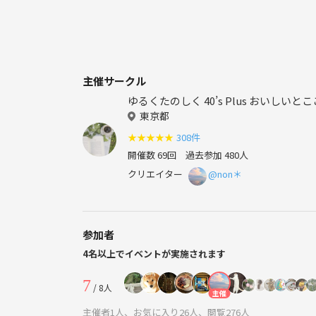
主催サークル
ゆるくたのしく 40’s Pl
東京都
★
★
★
★
★
308件
開催数 69回
過去参加 480人
クリエイター
@non＊
参加者
4名以上でイベントが実施されます
7
/ 8人
主催
主催者1人、お気に入り26人、閲覧276人