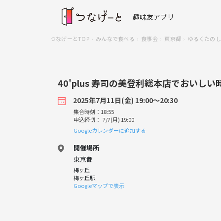
趣味友アプリ
つなげーとTOP
みんなで食べる
食事会
東京都
ゆるくたのしく
40'plus 寿司の美登利総本店でおいし
2025年7月11日(金) 19:00〜20:30
集合時刻：18:55
申込締切： 7/7(月) 19:00
Googleカレンダーに追加する
開催場所
東京都
梅ヶ丘
梅ヶ丘駅
Googleマップで表示