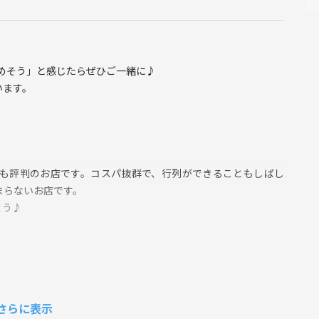
しめそう」と感じたらぜひご一緒に♪
います。
も評判のお店です。コスパ抜群で、行列ができることもしばし
まらないお店です。
ょう♪
ミニかにみそサラダ、茶碗蒸し、お椀、季節のデザートがつい
さらに表示
頼む場合は、別途お支払いください。