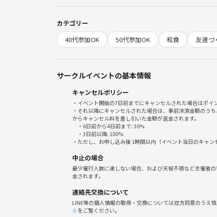
お席は90分制です。カウンターではなくテーブル席
カテゴリー
め、待ち時間が発生する可能性や、あまりないとは
40代参加OK
50代参加OK
和食
友達づ
その点もご了承いただければと思います。
「行ってみたいお店」や「気になるイベント」を気
一人でも楽しいけれど、誰かとならもっと素敵かも
サークルイベントの基本情報
ご都合の合うときに、ふらっとご参加いただけたら
キャンセルポリシー
・イベント開始の7日前までにキャンセルされた場合はポイ
◎参加にあたってのお願い
・それ以降にキャンセルされた場合は、事前決済金額のうち
からキャンセル料を差し引いた金額が返金されます。
以下の行為はご遠慮ください。
・6日前から4日前まで: 30%
・営業・宗教・ネットワークビジネスなどの 勧
・3日前以降: 100%
・ただし、お申し込み後 1時間以内（イベント当日のキャ
・ナンパや恋愛目的での参加
・しつこい連絡、セクハラなど、他の方が不快に感
中止の場合
・泥酔や周囲に迷惑をかける行為
最少催行人数に達しない場合、および天候不順など主催者の
金されます。
◎キャンセル料金
連絡先交換について
・3日前から開始24時間前までの場合キャンセル料
LINE等の個人情報の取得・交換については双方同意のうえ
ら
をご覧ください。
・開始24時間前以降のキャンセルについて