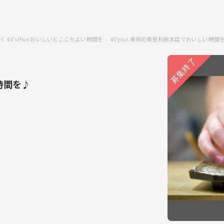
 40’s Plus おいしいとここちよい時間を
40'plus 寿司の美登利総本店でおいしい時
い時間を♪