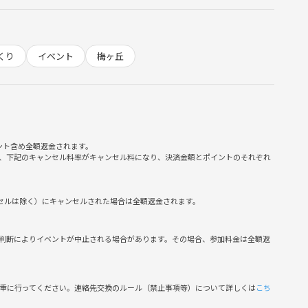
になります。静かなお店ではなく賑やかなお店です。人気店のた
思いますが、場合によっては席が離れてしまうこともあります。
くり
イベント
梅ヶ丘
軽にシェアする感覚で企画しています。
。
嬉しいです。
ント含め全額返金されます。
、下記のキャンセル料率がキャンセル料になり、決済金額とポイントのそれぞれ
誘行為
ンセルは除く）にキャンセルされた場合は全額返金されます。
じる言動
判断によりイベントが中止される場合があります。その場合、参加料金は全額返
金50％
慎重に行ってください。連絡先交換のルール（禁止事項等）について詳しくは
こち