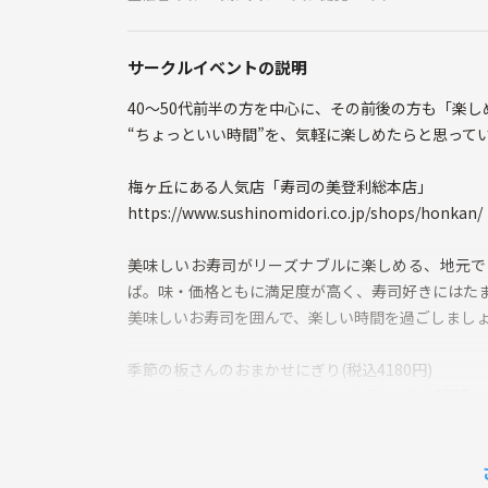
サークルイベントの説明
40〜50代前半の方を中心に、その前後の方も「楽
“ちょっといい時間”を、気軽に楽しめたらと思って
梅ヶ丘にある人気店「寿司の美登利総本店」
https://www.sushinomidori.co.jp/shops/honkan/
美味しいお寿司がリーズナブルに楽しめる、地元で
ば。味・価格ともに満足度が高く、寿司好きにはた
美味しいお寿司を囲んで、楽しい時間を過ごしまし
季節の板さんのおまかせにぎり(税込4180円)
https://www.sushinomidori.co.jp/#modal_1755
コースではなく、にぎりにフグすき身ポン酢小鉢、
た、こちらの1人前セットとなります。お飲み物を