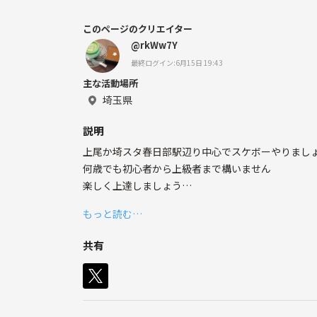
このページのクリエイター
@rkWw7Y
最終ログイン:6月15日 19:43
主な活動場所
埼玉県
説明
上尾か埼スタ春日部駅辺り中心でスケボーやりまし
何歳でも初心者から上級者まで構いません
楽しく上達しましょう
上級者の方は教えてくれるとたすかります
もっと読む…
日曜日は日中、平日は夜中の８時半から
その日によって場所を決めます
共有
今のメンバー5人です
よろしくお願いします