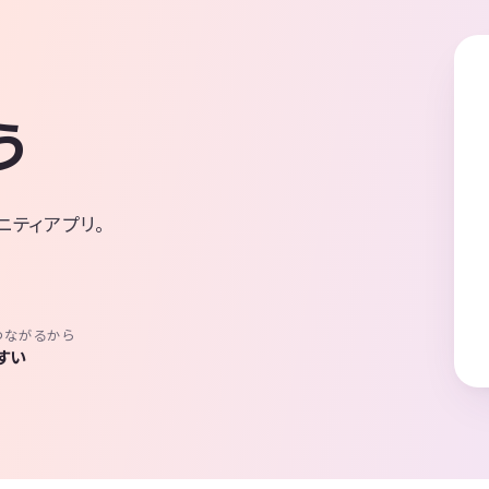
う
ニティアプリ。
つながるから
すい