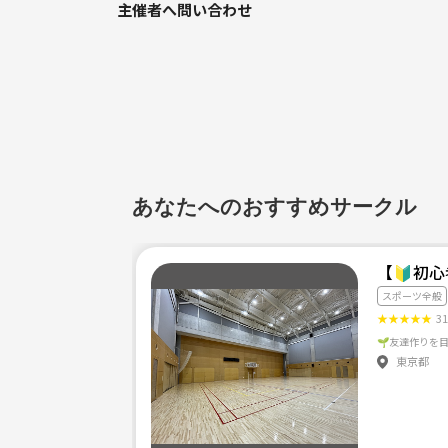
主催者へ問い合わせ
あなたへのおすすめサークル
【🔰初
スポーツ全般
★
★
★
★
★
3
東京都