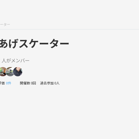
ーター
あげスケーター
3 人がメンバー
評価
0件
開催数 0回
過去参加 0人