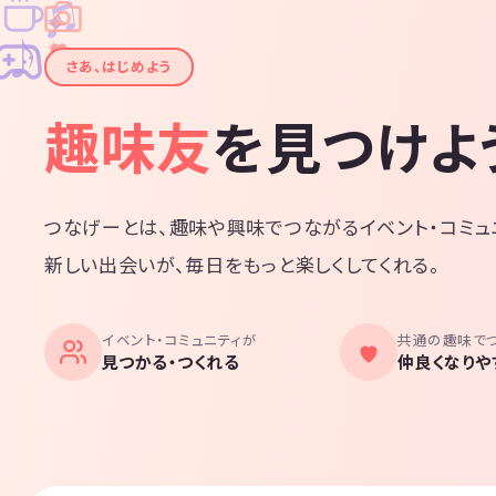
♫
✧
✦
✦
♪
✧
さあ、はじめよう
趣味友
を見つけよ
つなげーとは、趣味や興味でつながるイベント・コミュ
新しい出会いが、毎日をもっと楽しくしてくれる。
イベント・コミュニティが
共通の趣味で
見つかる・つくれる
仲良くなりや