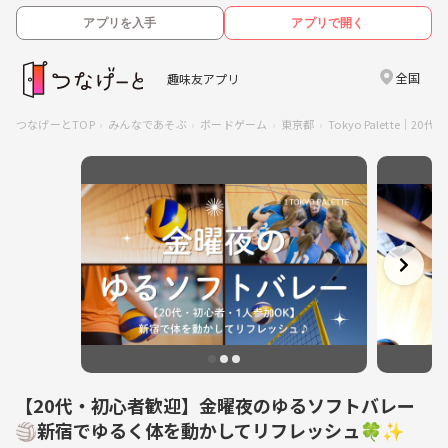
アプリを入手
アプリで開く
全国
趣味友アプリ
つなげーとTOP
みんなであそぶ
ボードゲーム
東京都
Tokyo Palette｜
【20代・初心者歓迎】金曜夜のゆるソフトバレー
🏐新宿でゆるく体を動かしてリフレッシュ🍀✨