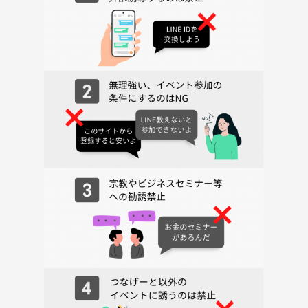
🚨 注意事項
・宗教・勧誘・営業目的の参加はご遠慮ください🙅‍♀️
・みんなが気持ちよく過ごせる場づくりにご協力ください🤝✨
・つなげーと初心者の方を優先して募集します✨
・安心して参加できる会にするため、主催の判断でご参加をお断りさせ
ていただく場合があります🙇‍♀️
・他のサークルを運営しているクリエイターの方はご参加をご遠慮くだ
さい🙅‍♀️