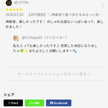
@
コウKo
★
★
★
★
★
2026/07/20
【20代限定】🍡神楽坂で食べ歩き＆ゆるっと街さんぽ📸✨に参加
神楽坂、楽しかったです！ おしゃれな店もいっぱいあって、楽し
めました！
@
Chihaya15
（クリエイター）
私もとっても楽しかったです♪ 充実した休日になりまし
た☺️🍀✨ またよろしくお願いします〜🐾
サークルイベントレビューをもっと見る
シェア
Post
LINE
facebook