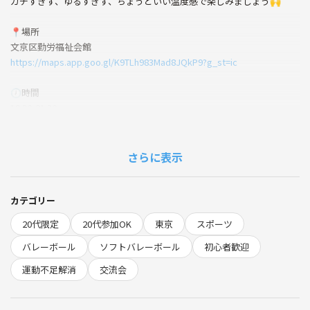
ガチすぎず、ゆるすぎず、ちょうどいい温度感で楽しみましょう🙌
📍場所
文京区勤労福祉会館
https://maps.app.goo.gl/K9TLh983Mad8JQkP9?g_st=ic
🕖時間
19:30-21:30
👥定員
約10〜15名
さらに表示
💰参加費
1000円（当日、現金 かPayPayでお支払いください）💴📱
カテゴリー
※つなげーと代は、システム利用手数料になります
20代限定
20代参加OK
東京
スポーツ
🌿こんな人におすすめ
バレーボール
ソフトバレーボール
初心者歓迎
・運動不足を解消したい🏃‍♀️
運動不足解消
交流会
・ゆるくスポーツを楽しみたい🏐
・初心者でもできるスポーツがいい✨