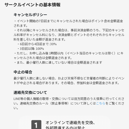
サークルイベントの基本情報
🌼開始までの流れ
19:25集合→着替え(更衣室があります)
キャンセルポリシー
19:40体育館集合
・イベント開始の7日前までにキャンセルされた場合はポイント含め全額返金
19:45体育館でバレー開始
されます。
・それ以降にキャンセルされた場合は、事前決済金額のうち、下記のキャンセ
ル料率がキャンセル料になり、決済金額とポイントのそれぞれからキャンセル
🏐当日の流れ
料を差し引いた金額が返金されます。
・軽く自己紹介🗣️
・6日前から4日前まで: 30%
・パス練習🏐
・3日前以降: 100%
・ただし、お申し込み後 1時間以内（イベント当日のキャンセルは除く）にキ
・ゆるくゲーム🙌
ャンセルされた場合は全額返金されます。
・休憩しながら交流☕️
・また、最小催行人数に達していない場合は全額返金されます
（ガチ試合はやらないので安心してください）
中止の場合
※バレーボール後は、希望者でご飯に行く予定です🌟
最少催行人数に達しない場合、および天候不順など主催者の判断によりイベン
トが中止される場合があります。その場合、参加料金は全額返金されます。
✨雰囲気
連絡先交換について
・初参加・一人参加がほとんど🙆‍♀️
LINE等の個人情報の取得・交換については双方同意のうえ慎重に行ってくださ
・20代中心✨
い。連絡先交換のルール（禁止事項等）について詳しくは
こちら
をご覧くださ
・落ち着いてるけど明るい人多め🌼
い。
🌟終わった後は希望者で、最寄駅の近くの居酒屋にご飯に行く予定です
🙌