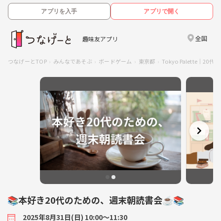
アプリを入手
アプリで開く
全国
趣味友アプリ
つなげーとTOP
みんなであそぶ
ボードゲーム
東京都
Tokyo Palette｜
📚本好き20代のための、週末朝読書会☕️📚
2025年8月31日(日) 10:00〜11:30