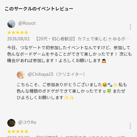
このサークルのイベントレビュー
@
Rooot
★
★
★
★
★
2026/08/02
【20代・初心者歓迎】カフェで楽しむ☕️ゆるボードゲームナイト🎲✨に参加
今日、つなゲートで初参加したイベントなんですけど、参加して
色んなボードゲームをやることができて楽しかったです！ 次にも
機会があれば参加します！よろしくお願いします🙇🏻
@
Chihaya15
（クリエイター）
こちらこそ、ご参加ありがとうございました😆🐾✨ 私も
色んな種類のボドゲができて楽しかったです☺️🍀 またぜ
ひよろしくお願いします✨✨
@
コウKo
★
★
★
★
★