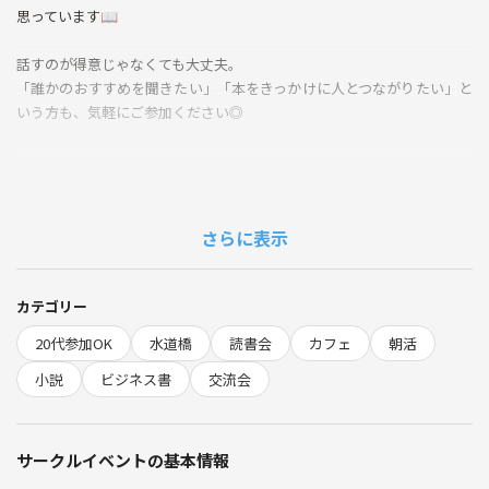
思っています📖
話すのが得意じゃなくても大丈夫。
「誰かのおすすめを聞きたい」「本をきっかけに人とつながりたい」と
いう方も、気軽にご参加ください◎
📅 開催日時
8月31日（日）10:00〜11:30
さらに表示
📍 開催場所
エクセルシオール カフェ 水道橋西口店
カテゴリー
（JR水道橋駅 西口すぐ）
20代参加OK
水道橋
読書会
カフェ
朝活
💰 参加費
小説
ビジネス書
交流会
ご自身のカフェ代のみ（店内で1オーダーお願いします）
👥 定員
サークルイベントの基本情報
8名（20代限定）