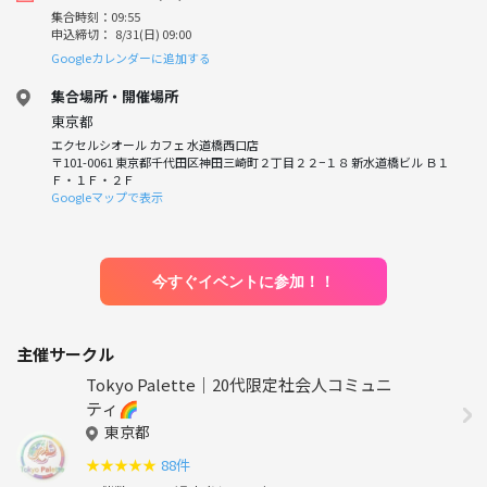
集合時刻：09:55
申込締切： 8/31(日) 09:00
Googleカレンダーに追加する
集合場所・開催場所
東京都
エクセルシオール カフェ 水道橋西口店
〒101-0061 東京都千代田区神田三崎町２丁目２２−１８ 新水道橋ビル Ｂ１
Ｆ・１Ｆ・２Ｆ
Googleマップで表示
今すぐイベントに参加！！
主催サークル
Tokyo Palette｜20代限定社会人コミュニ
ティ🌈
東京都
★
★
★
★
★
88件