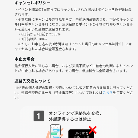
キャンセルポリシー
🫧その他
・イベント開始の7日前までにキャンセルされた場合はポイント含め全額返金
されます。
当日は好きな本を1-2冊お待ち下さい！
・それ以降にキャンセルされた場合は、事前決済金額のうち、下記のキャンセ
ル料率がキャンセル料になり、決済金額とポイントのそれぞれからキャンセル
料を差し引いた金額が返金されます。
・6日前から4日前まで: 30%
・3日前以降: 100%
ちょっと早起きした朝に、
・ただし、お申し込み後 1時間以内（イベント当日のキャンセルは除く）にキ
ャンセルされた場合は全額返金されます。
本を通して、新しい発見や会話を楽しんでみませんか？
中止の場合
初参加の方も歓迎です◎
最少催行人数に達しない場合、および天候不順など主催者の判断によりイベン
お申し込み、お待ちしています！
トが中止される場合があります。その場合、参加料金は全額返金されます。
連絡先交換について
LINE等の個人情報の取得・交換については双方同意のうえ慎重に行ってくださ
い。連絡先交換のルール（禁止事項等）について詳しくは
こちら
をご覧くださ
い。