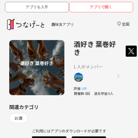
アプリを入手
アプリで開く
全国
趣味友アプリ
酒好き 葉巻好
き
1 人がメンバー
評価
0件
開催数 0回
過去参加 0人
関連カテゴリ
お酒
ご利用にはアプリのダウンロードが必要です