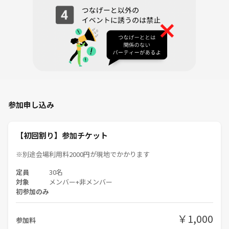
・煙草の臭い、口臭、体臭、過度な香水などについては特にご注意くだ
さい。
・ボードゲームには傷をつけたり、汚したりしないように気を付けてく
ださい。
・個人間の連絡先の交換などは各々の責任でお願いします。
・風景写真や動画のSNS等への無許可投稿
・当主催イベント以外の他の主催者イベントやサークルへの人の引き抜
き、勧誘行為
・主催者の注意に従わない方は退室していただきます。
参加申し込み
相手が迷惑と感じる迷惑行為は全て禁止しており即出入り禁止となりま
す。
【初回割り】参加チケット
そのような行為が見られた場合、運営までご一報ください。
※別途会場利用料2000円が現地でかかります
定員
30名
🌱気が向いたら、ふらっと遊びに来てください😊
対象
メンバー+非メンバー
初参加のみ
￥1,000
参加料