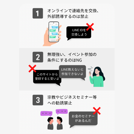
から別日もチェックしてみてください✅
※ボードゲームはじめての方や経験の浅い方へ対し、強い口調、高圧的
な態度、ミスしたことへの指摘、非難、誹謗、中傷、特に発言を遮るこ
とはお控えください。
みんなで楽しめるやさしい会になるように
ご協力をお願い致します。
【禁止事項】
※下記内容を発見、発覚した際は、途中退出いただき、つなげーと運営
者に報告します※
（開催日以降も、参加者より申し出ありましたら、同様の対応としま
す）
・ナンパ、セクハラ、迷惑行為
・ネットワークビジネス及びその他のビジネスへ取り組まれている方、
事業家集団の方の参加
・宗教やBtoCの不動産、保険、金融商材の勧誘（事後も含めて、こちら
で出会った方への勧誘）