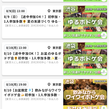
東京都
8/9(日) 13:00
8/9（日）【途中参加OK！】初参加・
1人参加多数🌻 夏の友達づくり ゆるボ
ドゲ会🎲
【東京えにしあ倶楽部】20代30代中心！社会人のた
めの“もうひとつの居場所”
東京都
8/10(月) 13:00
8/10【途中参加OK！】お盆のゆるボ
ドゲ会🌻初参加・1人参加多数✨夏の
交流イベント♫
【東京えにしあ倶楽部】20代30代中心！社会人のた
めの“もうひとつの居場所”
東京都
8/10(月) 19:00
8/10【お盆限定🎐】飲みながらワイワ
イボドゲ会🍻初参加・1人参加多数✨
夏の交流イベント♫
【東京えにしあ倶楽部】20代30代中心！社会人のた
めの“もうひとつの居場所”