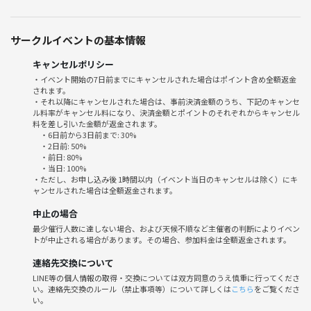
“軽くてゆるく楽しめるゲーム”中心で遊びます🙌
✔️初心者さん・未経験者さん大歓迎🔰
サークルイベントの基本情報
✔️お一人参加OK（初参加多数）
✔️説明はゆっくり丁寧にフォローします🙆‍♂️
キャンセルポリシー
✔️その日の空気でゆるく進行します
・イベント開始の7日前までにキャンセルされた場合はポイント含め全額返金
されます。
✔️勝ち負けガチなし「楽しさ重視」🎵
・それ以降にキャンセルされた場合は、事前決済金額のうち、下記のキャンセ
✔️イベント主催側も一緒に遊び、楽しみます！
ル料率がキャンセル料になり、決済金額とポイントのそれぞれからキャンセル
料を差し引いた金額が返金されます。
・6日前から3日前まで: 30%
・2日前: 50%
実際に初参加・一人参加の方が多いので、自然と会話に入れる空気感で
・前日: 80%
・当日: 100%
す👌
・ただし、お申し込み後 1時間以内（イベント当日のキャンセルは除く）にキ
「ちゃんと馴染めるかな？」という心配も大丈夫🔰
ャンセルされた場合は全額返金されます。
「楽しませる」より“一緒に楽しむ”空気を大事にしています😊
中止の場合
最少催行人数に達しない場合、および天候不順など主催者の判断によりイベン
🌱 気分転換やリフレッシュに、ぜひ気軽に遊びに来てください✨
トが中止される場合があります。その場合、参加料金は全額返金されます。
📅 他の日程も開催しています！
連絡先交換について
LINE等の個人情報の取得・交換については双方同意のうえ慎重に行ってくださ
い。連絡先交換のルール（禁止事項等）について詳しくは
こちら
をご覧くださ
「予定が合わない…」という方は
い。
サークルTOP → イベント一覧