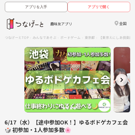
アプリを入手
アプリで開く
全国
趣味友アプリ
つなげーとTOP
みんなであそぶ
ボードゲーム
東京都
【東京えにしあ倶楽部】
6/17（水）【途中参加OK！】ゆるボドゲカフェ会
🎲 初参加・1人参加多数🌸