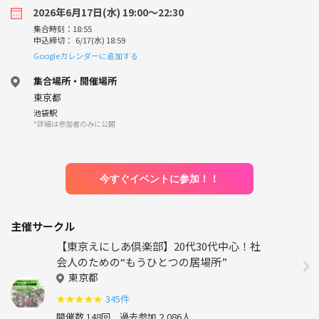
2026年6月17日(水) 19:00〜22:30
集合時刻：18:55
申込締切： 6/17(水) 18:59
Googleカレンダーに追加する
集合場所・開催場所
東京都
池袋駅
*詳細は参加者のみに公開
今すぐイベントに参加！！
主催サークル
【東京えにしあ倶楽部】20代30代中心！社
会人のための“もうひとつの居場所”
東京都
★
★
★
★
★
345件
開催数 148回
過去参加 2,086人