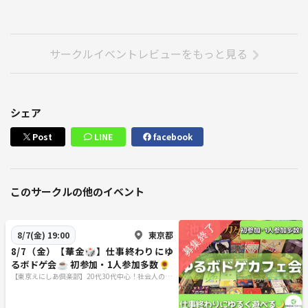
サークルイベントレビューをもっと見る
シェア
Post
LINE
facebook
このサークルの他のイベント
東京都
8/7(金) 19:00
8/7（金）【華金🎲】仕事終わりにゆ
るボドゲ会☕️ 初参加・1人参加多数🌻
【東京えにしあ倶楽部】20代30代中心！社会人のた
めの“もうひとつの居場所”