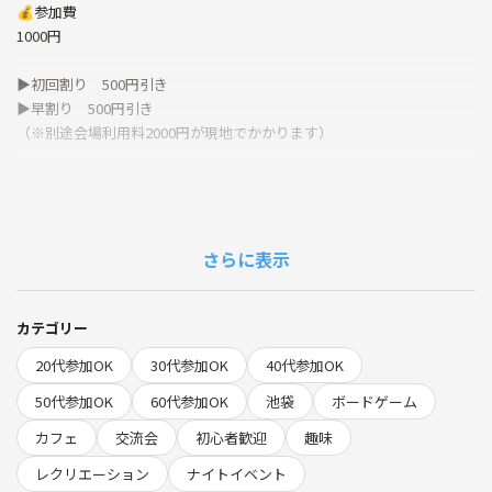
💰参加費
1000円
▶︎初回割り 500円引き
▶︎早割り 500円引き
（※別途会場利用料2000円が現地でかかります）
【こんな会です💡】
「ボードゲーム興味あるけどやったことない…」
さらに表示
「つなげーと初めて使うけどどのイベント行ったらいいだろう？」
「仕事終わりにちょっと遊びたい」
「1人で行っても大丈夫かな？」
カテゴリー
「平日にゆるくリフレッシュしたい」
20代参加OK
30代参加OK
40代参加OK
そんな方にぴったりの、「気軽にふらっと寄れる場所」をテーマにした
50代参加OK
60代参加OK
池袋
ボードゲーム
平日ボドゲ会です😊
カフェ
交流会
初心者歓迎
趣味
梅雨の時期でも気軽に楽しめる、室内でゆったり過ごせるイベントです
☔️🎲
レクリエーション
ナイトイベント