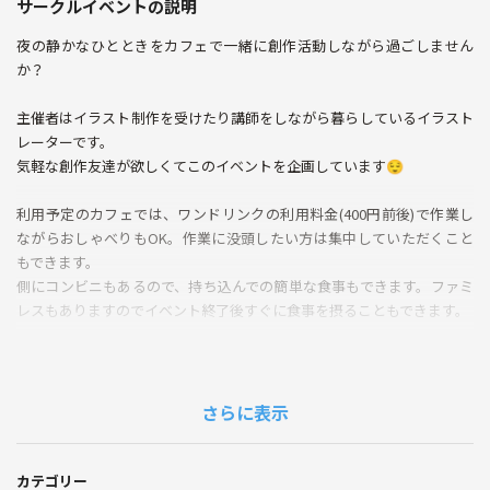
サークルイベントの説明
夜の静かなひとときをカフェで一緒に創作活動しながら過ごしません
か？
主催者はイラスト制作を受けたり講師をしながら暮らしているイラスト
レーターです。
気軽な創作友達が欲しくてこのイベントを企画しています😌
利用予定のカフェでは、ワンドリンクの利用料金(400円前後)で作業し
ながらおしゃべりもOK。作業に没頭したい方は集中していただくこと
もできます。
側にコンビニもあるので、持ち込んでの簡単な食事もできます。ファミ
レスもありますのでイベント終了後すぐに食事を摂ることもできます。
お店自体は夜遅くまで空いているので、参加者様の雰囲気を見て延長も
できます。
(会の終了後、引き続き作業いただくことも可能)
さらに表示
お店の利用料金は当日お店様へお支払いとなります。
カテゴリー