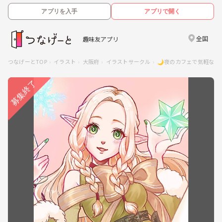
アプリを入手
アプリで開く
全国
趣味友アプリ
つなげーとTOP
イラスト
大阪府
イラストサークル
🌙夜のカフェで気軽なイ