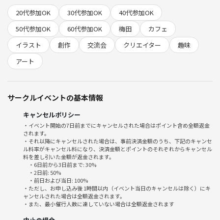
【※遅れてのご参加や終了時間までにご帰宅も可能です。ご申請の際に
20代参加OK
30代参加OK
40代参加OK
お知らせくださいませ。】
50代参加OK
60代参加OK
梅田
カフェ
この機会にぜひ創作交流を楽しみましょう🎨
イラスト
創作
交流会
クリエイター
趣味
【注意事項】
アート
◎トラブル防止のため、イベントの経緯や詳細につきまして外部に漏ら
さないようご協力お願い申し上げます。
◎参加者の個人情報(年齢、職業、本名、連絡先など)は、自ら話す分に
サークルイベントの基本情報
は問題ありませんが、聞き出さないようにお願いします。
◎作業に集中されている方には無理に話しかけないようお願いします。
キャンセルポリシー
・イベント開始の7日前までにキャンセルされた場合はポイント含め全額返金
されます。
◎ クリエイター様による「お仕事の実績・経歴アピール」「お仕事の紹
・それ以降にキャンセルされた場合は、事前決済金額のうち、下記のキャンセ
介依頼」などは、会の趣旨である"気軽な趣味の交流"と異なるためご遠
ル料率がキャンセル料になり、決済金額とポイントのそれぞれからキャンセル
慮ください。お互いの作品や人柄を尊重し合える優しい空間になるよう
料を差し引いた金額が返金されます。
・6日前から3日前まで: 30%
ご協力お願いいたします🙏
・2日前: 50%
クリエイター職の情報交換などを積極的に行う趣旨のイベントではあり
・前日および当日: 100%
・ただし、お申し込み後 1時間以内（イベント当日のキャンセルは除く）にキ
ません🙇‍♀️あくまで趣味の情報交換や交流会とさせてください。
ャンセルされた場合は全額返金されます。
・また、最小催行人数に達していない場合は全額返金されます