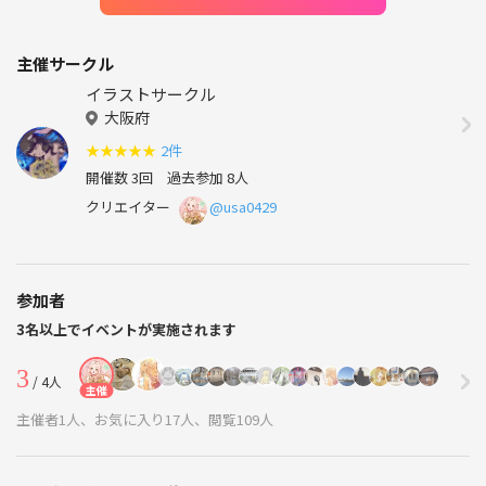
主催サークル
イラストサークル
大阪府
★
★
★
★
★
2件
開催数 3回
過去参加 8人
クリエイター
@usa0429
参加者
3名以上でイベントが実施されます
3
/ 4人
主催
主催者1人、お気に入り17人、閲覧109人