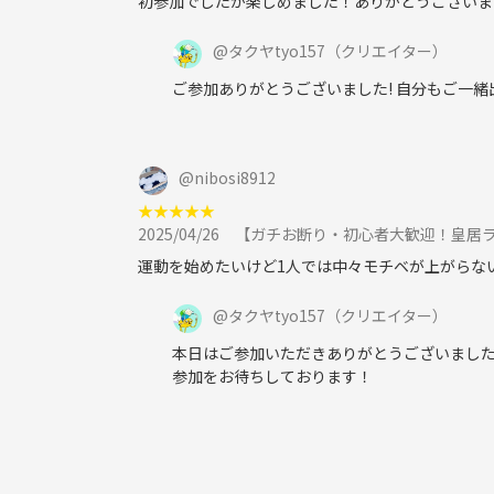
初参加でしたが楽しめました！ありがとうございま
◯ファッション
◯海
@
タクヤtyo157
（クリエイター）
ご参加ありがとうございました! 自分もご一
◯語る事
◯柴犬
◯小説
◯国家資格キャリアコンサルタントに関する
@
nibosi8912
★
★
★
★
★
2025/04/26
【ガチお断り・初心者大歓迎！皇居ラン
運動を始めたいけど1人では中々モチベが上がらな
@
タクヤtyo157
（クリエイター）
本日はご参加いただきありがとうございました
参加をお待ちしております！