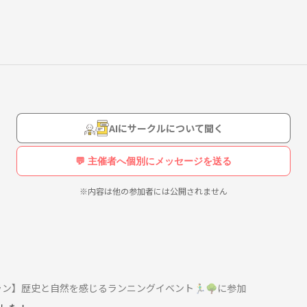
ますが、体力が低い方に合わせて休憩や歩く形に柔軟に対応したいと思
ブッダブランド等々
ク、メロコア、ミク
p、jazzも好きで多
と緩くランニングする楽しみを知り、広げていきたいと思い活動を思い立
AIにサークルについて聞く
💬 主催者へ個別にメッセージを送る
えてきたら色々企画していきたいと考えています!
※内容は他の参加者には公開されません
】歴史と自然を感じるランニングイベント🏃‍♂️🌳に参加