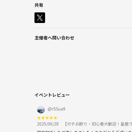
・運動不足で何か運動を何か始めたい方
共有
◯フットサル
・ランニング好きな知り合いを増やしたい方
等の方に是非ご参加をお待ちしてます！
◯スポーツ観戦（FC東京のサポーター）
★音楽
基本的には参加者の体力によって合わせたいと思い
日本語ラップが1番好きです！
いです！
主催者へ問い合わせ
ZORN、masato hayashi、IO、keiju、
ニューヨークハードコア、パンクやスカパン
スチャー、ロック系のバンドやpopsやcitypo
私自身は1人でランニングをしていましたが、誰か
分超雑食です
サークルを通じてご縁を広げていきたいです。
夏は山下達郎さん！
まずは皇居ランを企画していきますが、活動期間が増
★その他
◯1人旅（沖縄の離島）
◯ゲストハウス巡り
◯映画
イベントレビュー
◯マンガ、アニメ
◯サウナ
@
r5Sua9
◯歴史（幕末。特に新撰組）
★
★
★
★
★
◯アート（写真やイラスト、日本画）
2025/06/28
【ガチお断り・初心者大歓迎！皇居ラン