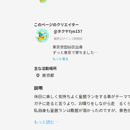
このページのクリエイター
@タクヤtyo157
最終ログイン:1時間前
東京世田谷区出身
ずっと東京で育ちました
都会も自然も好きで好奇心旺盛なタイプです
もっと見る
フルタイムで働きつつ、毎週イベントをやりつつ
主な活動場所
ロ走ってます🏃
登山イベントの後に1人ハーフマラソン大会
東京都
たり、どうやら体力オバケらしいです👻
ハイキング・登山、お出かけ系のサークルを
説明
休日に楽しく気持ちよく皇居ランをする事がテーマ
◎好きな事
ガチに走ると言うより、お喋りをしながら走 るく
★スポーツ系
私自身も皇居ランは敷居が高かったのですが、景色も
◯ランニング（サブ3.5が今の目標）
もっと読む…
・皇居ランを体験してみたい方
◯ハイキング＆低山登山