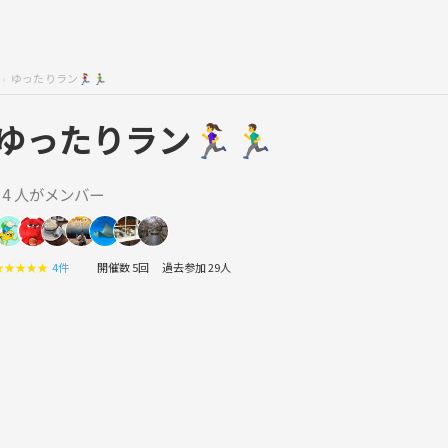
ゆったりラン🏃‍♀️🏃‍♂️
ゆったりラン🏃‍♀️🏃‍♂️
14 人がメンバー
★
★
★
★
★
4件
開催数 5回
過去参加 29人