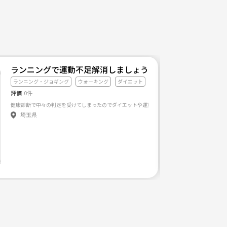
ランニングで運動不足解消しましょう！
ランニング・ジョギング
ウォーキング
ダイエット
評価
0件
健康診断で中々の判定を受けてしまったのでダイエットや運動不足解消の目的で作りました！
埼玉県