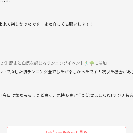
した！
緒出来て楽しかったです！また宜しくお願いします！
学習や知識
】歴史と自然を感じるランニングイベント🏃‍♂️🌳に参加
い…で探した初ランニング会でしたが楽しかったです！次また機会があり
! 今日は気候もちょうど良く、気持ち良い汗が流せましたね! ランチも
レビューをもっと見る