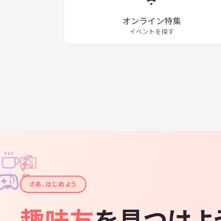
オンライン特集
イベントを探す
♫
✧
✦
✦
♪
✧
さあ、はじめよう
趣味友
を見つけよ