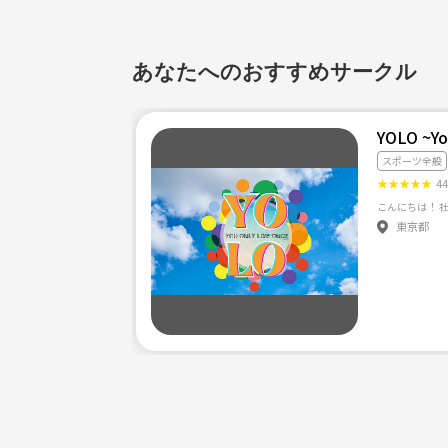
あなたへのおすすめサークル
YOLO ~Yo
スポーツ全般
★
★
★
★
★
4
東京都