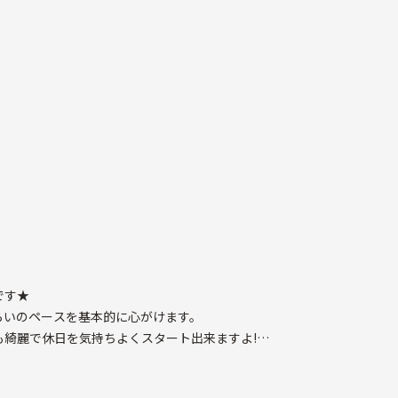
月間150〜200キ
したり、フットサルし
主催しています。
です★
らいのペースを基本的に心がけます。
綺麗で休日を気持ちよくスタート出来ますよ!