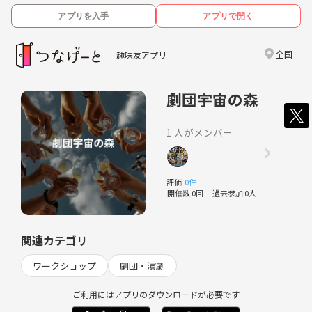
アプリを入手
アプリで開く
全国
趣味友アプリ
劇団宇宙の森
1 人がメンバー
評価
0件
開催数 0回
過去参加 0人
関連カテゴリ
ワークショップ
劇団・演劇
ご利用にはアプリのダウンロードが必要です