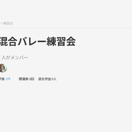
ー練習会
混合バレー練習会
1 人がメンバー
評価
0件
開催数 0回
過去参加 0人