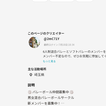
このページのクリエイター
@2mC71Y
最終ログイン:7月18日 18:34
6人制混合バレーとソフトバレーのメンバー
メンバー不足なので、ぜひお気軽に参加してく
また、西武ライオンズのファンで、試合観戦も
もっと見る
主な活動場所
埼玉県
説明
🏐 バレーボール仲間募集中 🏐
男女混合バレーボールサークル
新メンバーを募集中！