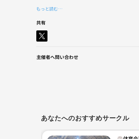
みんなで楽しくバレーボールをして、いい汗をかき
もっと読む…
活動内容
練習：11月15日、土曜日（17時〜19時）
共有
場所：[蕨市民体育館]
募集対象
🔹 バレーボールを楽しみたい方
🔹 気軽に参加したい方
🔹 チームワークを大事にする方
主催者へ問い合わせ
みんなで楽しく成長できるサークルなので、ぜひ興味
あなたへのおすすめサークル
🏐体育