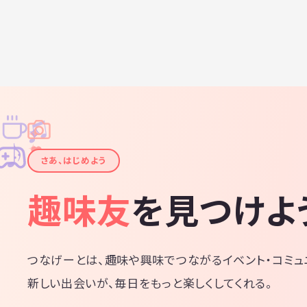
♫
✧
✦
✦
♪
✧
さあ、はじめよう
趣味友
を見つけよ
つなげーとは、趣味や興味でつながるイベント・コミュ
新しい出会いが、毎日をもっと楽しくしてくれる。