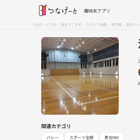
趣味友アプリ
つなげーとTOP
体をうごかす
スポーツ全般
埼玉県
混合バレ
関連カテゴリ
バレー
スポーツ全般
男女MIX