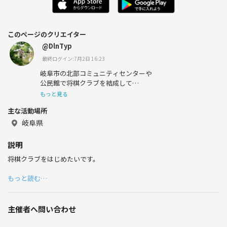
このページのクリエイター
@DlnTyp
最終ログイン:7月2日 16:23
岐阜市の北部コミュニティセンターや
公民館で将棋クラブを結成して
みなで将棋(脳トレ)をしたいです。
もっと見る
主な活動場所
岐阜県
説明
将棋クラブをはじめたいです。
もっと読む…
主催者へ問い合わせ