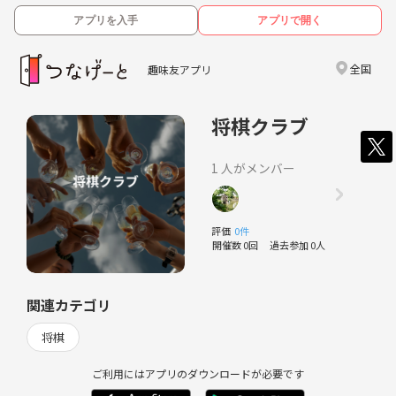
アプリを入手
アプリで開く
全国
趣味友アプリ
将棋クラブ
1 人がメンバー
評価
0件
開催数 0回
過去参加 0人
関連カテゴリ
将棋
ご利用にはアプリのダウンロードが必要です