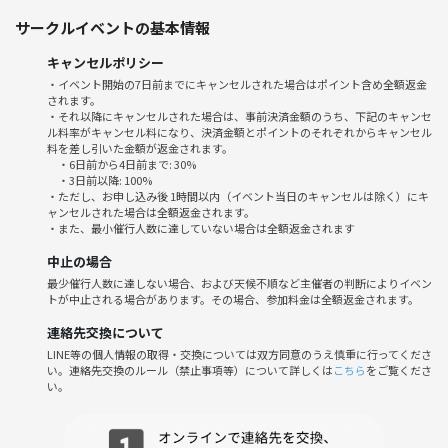
・仲良くなれるボードゲーム中心（イト、インサイダーゲームなど）
サークルイベントの基本情報
・マリオカート（会場にNintendo Switch完備）
・タイプ別軽いトーク（「同じタイプあるある」など）
キャンセルポリシー
・自由団欒タイム
・イベント開始の7日前までにキャンセルされた場合はポイント含め全額返金
19:00〜19:30 感想シェア・解散
されます。
※有志で二次会を行います（希望者のみ）
・それ以降にキャンセルされた場合は、事前決済金額のうち、下記のキャンセ
ル料率がキャンセル料になり、決済金額とポイントのそれぞれからキャンセル
料を差し引いた金額が返金されます。
持ち物
・6日前から4日前まで: 30%
・MBTI診断結果（わかれば、でも当日も診断タイムがあるので準備は不
・3日前以降: 100%
・ただし、お申し込み後 1時間以内（イベント当日のキャンセルは除く）にキ
要です）
ャンセルされた場合は全額返金されます。
・テンションと笑顔
・また、最小催行人数に達していない場合は全額返金されます
中止の場合
最少催行人数に達しない場合、および天候不順など主催者の判断によりイベン
参加特典
トが中止される場合があります。その場合、参加料金は全額返金されます。
・MBTIを通じて同じタイプ・相性良いタイプの人と自然に仲良くなれる
連絡先交換について
・「とにかく友達作り」がメインの安心設計
LINE等の個人情報の取得・交換については双方同意のうえ慎重に行ってくださ
・午後から参加しやすい時間帯
い。連絡先交換のルール（禁止事項等）について詳しくは
こちら
をご覧くださ
い。
注意事項
・飲酒される方は適量でお願いします（ソフトドリンク充実）
・内向型（I型）の方も疲れにくいゆったりペースを心がけます