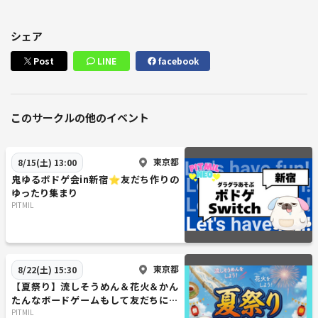
シェア
Post
LINE
facebook
このサークルの他のイベント
東京都
8/15(土) 13:00
鬼ゆるボドゲ会in新宿⭐友だち作りの
ゆったり集まり
PITMIL
東京都
8/22(土) 15:30
【夏祭り】流しそうめん＆花火＆かん
たんなボードゲームもして友だちにな
ろう
PITMIL