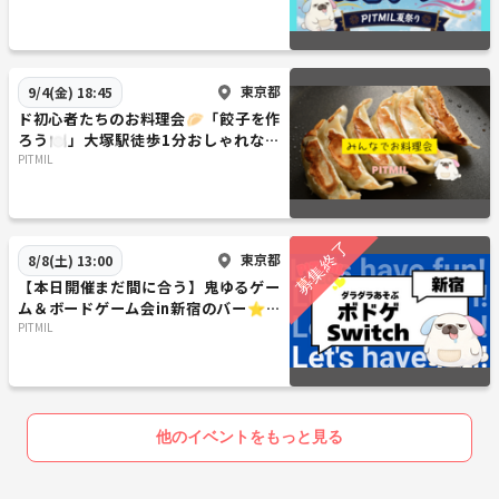
東京都
9/4(金) 18:45
ド初心者たちのお料理会🥟「餃子を作
ろう🍽️」大塚駅徒歩1分おしゃれなお
部屋『初参加大歓迎』
PITMIL
東京都
8/8(土) 13:00
【本日開催まだ間に合う】鬼ゆるゲー
ム＆ボードゲーム会in新宿のバー⭐友
だち作りのゆったり集まり
PITMIL
他のイベントをもっと見る