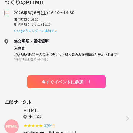
つくりのPITMIL
2026年6月6日(土) 16:10〜19:30
集合時刻：16:10
申込締切： 6/6(土) 16:10
Googleカレンダーに追加する
集合場所・開催場所
東京都
JR大塚駅徒歩1分の会場（チケット購入者のみ詳細情報が表示されます）
*詳細は参加者のみに公開
今すぐイベントに参加！！
主催サークル
PITMIL
東京都
★
★
★
★
★
329件
開催数 91回
過去参加 1,076人