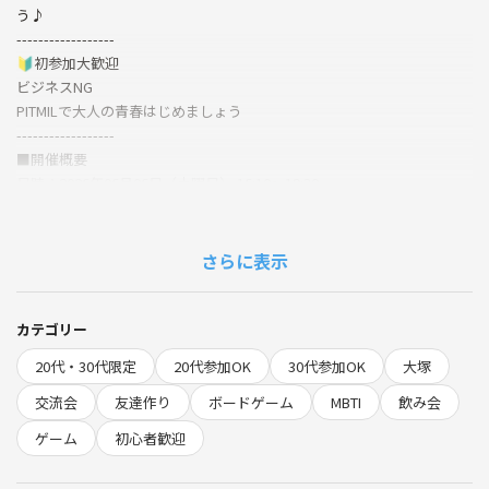
う♪
------------------
🔰初参加大歓迎
ビジネスNG
PITMILで大人の青春はじめましょう
------------------
■開催概要
日時：2026年06月06日（土曜日） 16:10〜19:30
会場：大塚駅徒歩1分のイベントスペース（詳細はチケット購入後に見
られます）
定員：15名程度（先着順）
さらに表示
対象：友だちが欲しい20〜35歳くらいの方
※MBTI未診断の方も大歓迎！会場で診断タイムを設けます
※レモンサワー・ハイボール・ウーロンハイ・ソフトドリンク飲み放題
カテゴリー
20代・30代限定
20代参加OK
30代参加OK
大塚
当日の流れ（予定）
16:10〜16:40 受付・自己紹介＋簡単MBTI診断タイム（未診断者向け）
交流会
友達作り
ボードゲーム
MBTI
飲み会
16:40〜17:10 MBTI診断結果共有＆チーム分け（相性良しチームやバラン
ゲーム
初心者歓迎
スの良いチームで編成）
17:10〜19:00 ゲーム＆交流タイム