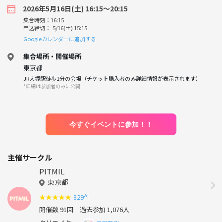
2026年5月16日(土) 16:15〜20:15
集合時刻：16:15
申込締切： 5/16(土) 15:15
Googleカレンダーに追加する
集合場所・開催場所
東京都
JR大塚駅徒歩1分の会場（チケット購入者のみ詳細情報が表示されます）
*詳細は参加者のみに公開
今すぐイベントに参加！！
主催サークル
PITMIL
東京都
★
★
★
★
★
329件
開催数 91回
過去参加 1,076人