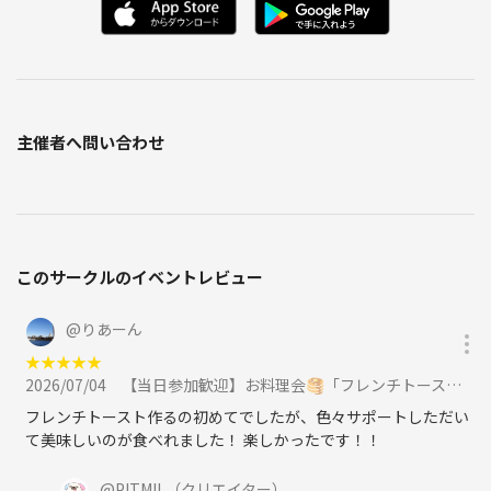
ゼロから人間関係をやり直したい人
今の自分に居場所がない人
友だちの作り方忘れた人
PITMILならゲームを通じて
主催者へ問い合わせ
最高の仲間出来ます！
お会いできることを楽しみにしています！
🖋️ 🖋️ 🖋️ 🖋️ 🖋️ 🖋️ 🖋️ 🖋️
⁉️はじめての参加でも安心ポイント😮‍💨
このサークルのイベントレビュー
🍹女性からの支持◎
🍹ゆったり
@
りあーん
🍹ウェイウェイとしたパリピ系お断り
🍹全員だいたい初対面
★
★
★
★
★
2026/07/04
【当日参加歓迎】お料理会🥞「フレンチトーストを作ろう🍽️」大塚駅徒歩1分おしゃれなお部屋『初参加大歓迎』に参加
🍹参加者の質が高い(清潔感、社会的な信用がある仕事をしてる、余裕
がある)
フレンチトースト作るの初めてでしたが、色々サポートしただい
て美味しいのが食べれました！ 楽しかったです！！
⁉️1人でも参加できますか❓
👍もちろん
@
PITMIL
（クリエイター）