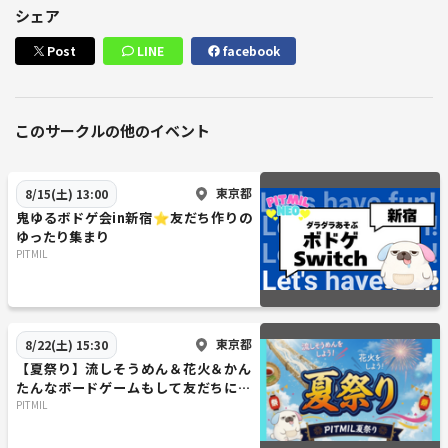
シェア
Post
LINE
facebook
このサークルの他のイベント
東京都
8/15(土) 13:00
鬼ゆるボドゲ会in新宿⭐友だち作りの
ゆったり集まり
PITMIL
東京都
8/22(土) 15:30
【夏祭り】流しそうめん＆花火＆かん
たんなボードゲームもして友だちにな
ろう
PITMIL