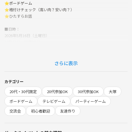
⭐ボードゲーム
⭐格付けチェック（高い肉？安い肉？）
⭐ひたすらお話
■日時：
2026年5月16日（土曜日）
16時15分～20時15分
開場時間：
16:15にお越しください
16:30までには完全集合でお願いします
さらに表示
■アクセス：🏡
JR大塚駅前のスペース
カテゴリー
大塚駅徒歩1分の好立地
20代・30代限定
20代参加OK
30代参加OK
大塚
「池袋駅からたったの1駅」
JR大塚駅徒歩1分
ボードゲーム
テレビゲーム
パーティーゲーム
交流会
初心者歓迎
友達作り
■食べ物・飲み物：
お菓子・食事・お酒の持ち込み完全自由
一緒にお酒を飲めると