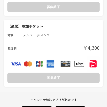
🙅‍♀️こんな人は向いてない🙅‍♀️
①理詰めする人
募集終了
②ガチ勢
③細かいルール通りやりたい人
④勧誘やビジネス目的(婚活・人材斡旋・投資・不動産・MLM・情報商
【通常】参加チケット
材)
対象
メンバー+非メンバー
つなげーとはじめてのかた
ボードゲーム未経験・初心者の方
￥4,300
参加料
安心してください！！！
PITMILは相当ゆるいです！
ケタ違いにゆるいです！
うちの一番の自慢は・・・
「PITMILなら立場を忘れて友だちができる」
募集終了
ってことです。
PITMILには仕事や身分を忘れて遊びたい人たちがたくさん来てくれま
す。ちょっと自慢ですが、上場企業の経営者やスポーツ選手、漫画家、
イベント参加はアプリが必要です
モデルさんも、気兼ねなく遊びに来てくれています。