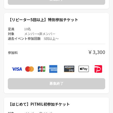
❓よくある質問🙋
❶お酒飲まなくても大丈夫？
→はい、飲む人は3割くらいです
【リピーター5回以上】特別参加チケット
❷つなげーと初心者だけど大丈夫？
→はいもちろん！
定員
10名
❸女性1人で大丈夫？
対象
メンバー+非メンバー
過去イベント参加回数
5回以上〜
→はい、ほとんどは女性1人参加者です
❹身バレの心配ありませんか？
→身バレは絶対しません、写真撮影NG &偽名や源氏名もOKです
￥3,300
参加料
❺自己紹介タイムとかありますか？
→はい、せっかくなので出身と趣味は共有して話の話題にしてもらいた
いと思っています
❻人見知りでも大丈夫ですか？
→はい、全員陰キャです
❼新規とリピーターの比率は？
募集終了
→新規:リピーター=5:5ぐらいです
❽男女比は？
→男性:女性=7:3ぐらいです
【はじめて】PITMIL初参加チケット
❾初心者と経験者の比率は？
→初心者:経験者=9:1