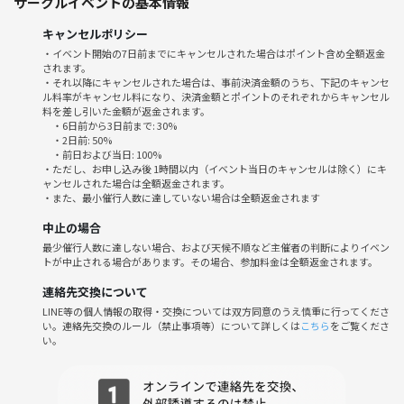
サークルイベントの基本情報
高確率で仲良くなれます！
でも、飲まなくても仲良くなれますよ💛
キャンセルポリシー
・イベント開始の7日前までにキャンセルされた場合はポイント含め全額返金
🎮遊ぶ内容
されます。
★ボードゲーム（かんたんなパーティーゲームだけ）
・それ以降にキャンセルされた場合は、事前決済金額のうち、下記のキャンセ
ル料率がキャンセル料になり、決済金額とポイントのそれぞれからキャンセル
★マリオカート（チーム分けて団体戦でトーナメントします…）
料を差し引いた金額が返金されます。
★格付けチェック（味覚チェック！お肉やアイスや海苔など予定）
・6日前から3日前まで: 30%
遊んで仲良くなれたらたくさんお話しましょう！
・2日前: 50%
・前日および当日: 100%
・ただし、お申し込み後 1時間以内（イベント当日のキャンセルは除く）にキ
※マーダーミステリーは行いません！マダミスがやりたい方は12時半か
ャンセルされた場合は全額返金されます。
・また、最小催行人数に達していない場合は全額返金されます
ら同じ会場で開催の昼の部にご参加ください
↓マダミスはこちら↓
中止の場合
https://tunagate.com/circle/200858/events/530304
最少催行人数に達しない場合、および天候不順など主催者の判断によりイベン
トが中止される場合があります。その場合、参加料金は全額返金されます。
-------------------------------------------
連絡先交換について
🔷初参加大歓迎
LINE等の個人情報の取得・交換については双方同意のうえ慎重に行ってくださ
🔷ゲーム未経験&初心者限定(ガチ勢NG)
い。連絡先交換のルール（禁止事項等）について詳しくは
こちら
をご覧くださ
-------------------------------------------
い。
おひとり様・ご新規様、大歓迎です！
仕事もお金も立場も関係ない友達を作ろう！