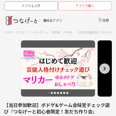
アプリを入手
アプリで開く
全国
趣味友アプリ
つなげーとTOP
パーティゲーム
東京都
PITMIL
【当日参加歓迎】ボドゲ&ゲ
【当日参加歓迎】ボドゲ&ゲーム会味覚チェック遊
び『つなげーと初心者限定！友だち作り会』