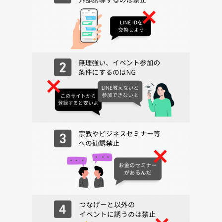
『PITMIL 定例会』
~参加条件～
✅友だちを作りたい人
✅25~36歳の人
✅ビジネス目的は絶対NG
🙅‍♀️安心ポイント
🔵つなげーと初心者しかいない！
🔵人見知りでも大丈夫！
自己紹介タイムや席替えもします！
🔵お酒が飲めなくても大丈夫です！
🔵ほったらかしにしません！
みんながコミュニケーション取れるように
します！
🙅‍♀️参加制限
❌友だち作る気がない方はNG
❌ビジネス目的の人NG（投資・不動産・職業あっせん・コーチング・
情報商材・マルチ商法などの集客目的の参加は固くお断りします。発覚
次第退場していただきます。）