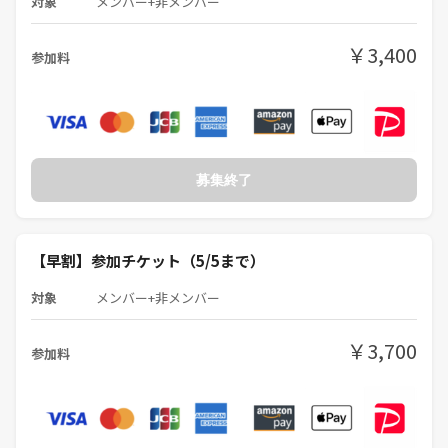
対象
メンバー+非メンバー
➓友だちできる？
→はい！PITMILで楽しんでください！他のボドゲ&マダミス会とは全然
￥3,400
参加料
違います！
🍻🍻🍻🍻🍻🍻🍻🍻
【PITMILのルール】
①論破禁止
②ストップウォッチ使用禁止
募集終了
③ 初対面の人には『さん』付け
④撮影禁止
⑤一期一会を最重視
🍻🍻🍻🍻🍻🍻🍻🍻
【早割】参加チケット（5/5まで）
対象
メンバー+非メンバー
🙆‍♂️こんなあなたにオススメ🙆‍♂️
①友達がほしい！
②パーティーゲームやってみたい！
￥3,700
参加料
③恐い人がいないサークルに行きたい
④笑うのが好き
⑤友だち欲しいな。