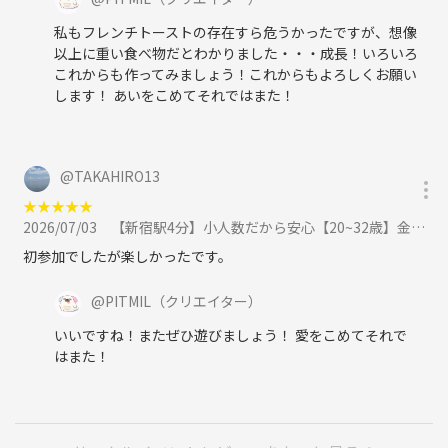
というか、ほぼ全員1人参加です
私もフレンチトーストの存在すら危うかったですが、想像
以上に重い食べ物だとわかりました・・・成長！いろいろ
■日時：
これからも作ってみましょう！これからもよろしくお願い
2026年5月16日（土曜日）
します！ あいをこめてそれではまた！
16時15分～20時15分
開場時間：
16:15にお越しください
16:30までには完全集合でお願いします
@
TAKAHIRO13
★
★
★
★
★
■アクセス：🏡
2026/07/03
【新宿駅4分】小人数だから安心【20~32歳】金曜日にお話ししよう。かんたんボドゲ飲み会（ノンアルOK）に参加
JR大塚駅前のスペース
大塚駅徒歩1分の好立地
初参加でしたが楽しかったです。
「池袋駅からたったの1駅」
JR大塚駅徒歩1分
@
PITMIL
（クリエイター）
いいですね！またぜひ遊びましょう！ 愛をこめてそれで
はまた！
PITMILは一期一会を
きわめて大切にしています。
だから、PITMIL内に派閥はありません
初対面の人を無視したり