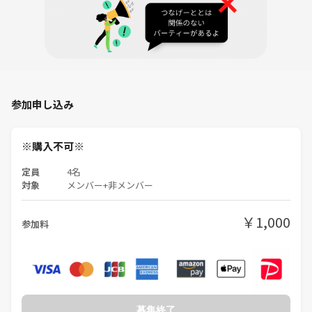
■日時：
2026年5月16日（土曜日）
16時15分～20時15分
開場時間：
16:15にお越しください
16:30までには完全集合でお願いします
参加申し込み
■アクセス：🏡
JR大塚駅前のスペース
※購入不可※
大塚駅徒歩1分の好立地
定員
4名
「池袋駅からたったの1駅」
対象
メンバー+非メンバー
JR大塚駅徒歩1分
￥1,000
■遊ぶゲームやお話しするグループについて：
参加料
来てくれた人同士でマッチングして遊びます！
運営の指示に従ってね！
募集終了