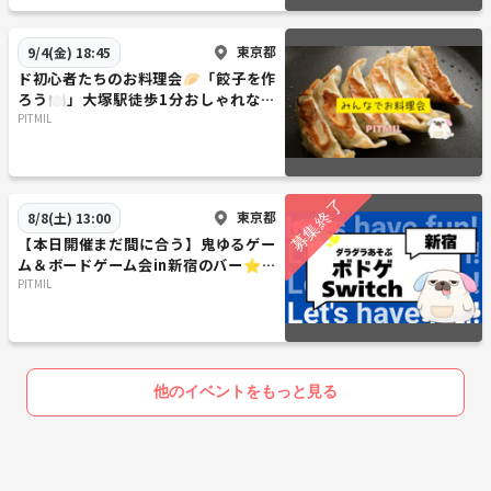
東京都
9/4(金) 18:45
ド初心者たちのお料理会🥟「餃子を作
ろう🍽️」大塚駅徒歩1分おしゃれなお
部屋『初参加大歓迎』
PITMIL
東京都
8/8(土) 13:00
【本日開催まだ間に合う】鬼ゆるゲー
ム＆ボードゲーム会in新宿のバー⭐友
だち作りのゆったり集まり
PITMIL
他のイベントをもっと見る