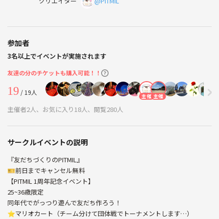
クリエイター
@PITMIL
参加者
3名以上でイベントが実施されます
友達の分のチケットも購入可能！！
19
/ 19人
主催
主催
主催者2人、お気に入り18人、閲覧280人
サークルイベントの説明
『友だちづくりのPITMIL』
🎫前日までキャンセル無料
【PITMIL 1周年記念イベント】
25~36歳限定
同年代でがっつり遊んで友だち作ろう！
⭐マリオカート（チーム分けて団体戦でトーナメントします…）