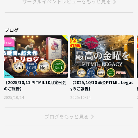
サークルイベントレビューをもっと見る
いじりの対象にすることは絶対ないので
はじめての方も安心してくださいね
🙅PITMILの鉄のルール
ブログ
①写真撮影・録画・録音完全NG
→お忍び参加の方のプライバシー保護
②みんなで楽しむこと、独りよがりNG
→空気を壊さないために
③ばいちゃんの指示に従うこと
→トラブル事前防止のため
【2025/10/11 PITMIL10月定例会
【2025/10/10 華金PITMIL Legac
✅初心者・未経験歓迎
のご報告】
yのご報告】
✅20代歓迎
✅30代歓迎
2025/10/14
2025/10/14
✅プライバシー確保でどんな職業の方も気軽に参加できる
ブログをもっと見る
～オーナーより～
「来てくれたみんなが一度きりのご縁じゃなくて
みんなが一生の友達になってくれることを願っています」