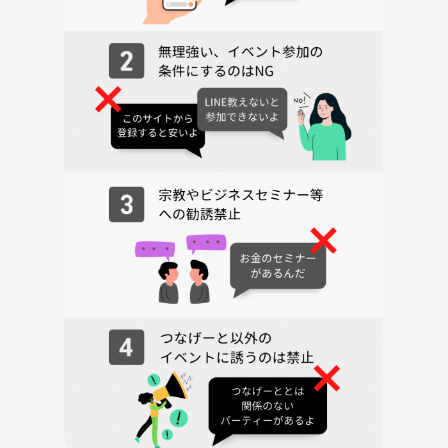
だいたいコミュ障で
友だちもいなくて
恋人もいなくて
引きこもりで
アル中で
どうしようもない
愛すべき同類項なので
うちに来たら
ジジイになってもババアになっても
会社クビになっても離婚しても
人生途方に暮れた時でも
焼肉食ってくれる仲間はできると思います
PITMILは仕事でも家族でもない
平和な居場所です
マダミスを通して
末永い焼肉友だち作りたい方は
ぜひ遊びに来てください