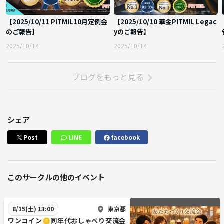
②平成生まれの人
（今回は年齢層を平成にします、今後昭和生まれ限定マダミス会も実施
【2025/10/11 PITMIL10月定例会
【2025/10/10 華金PITMIL Legac
しますのでその際にぜひご参加ください）
のご報告】
yのご報告】
③論破しない人
2025/10/14
2025/10/14
（ゲームだとしても人を厳しく問い詰めるのはNGです）
④初対面の出会いを大切にできる人
（初対面の人とのコミュニケーションがわからない方はちょっと向いて
ブログをもっと見る
いないです。初対面人を利用して目立とうとして馴れ馴れしいいじり笑
いを取ろうとする人はNG、ウェイウェイ系の人はNG）
■チケット価格：
シェア
VIP割・早割り有
Post
LINE
facebook
■参加上限人数：
7~9名（このメンバーで遊ぶ作品を決定します）
全員で同じ作品を遊びます（大人のマダミス会NEOとは違います）
このサークルの他のイベント
男女比に関しては大人のミステリークラブは女性の皆様から熱い支持を
いただいているので。女性の一人参加の方も安心してお越しください。
東京都
8/15(土) 13:00
～オーナーより～
ワンコイン🪙同年代おしゃべり交流会