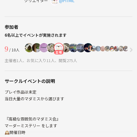
クリエイター
@PITMIL
参加者
6名以上でイベントが実施されます
9
/ 10人
主催
主催者1人、お気に入り11人、閲覧275人
サークルイベントの説明
プレイ作品は未定
当日大量のマダミスから選びます
『高級な雰囲気のマダミス会』
マーダーミステリー をします
🕰️開催日時