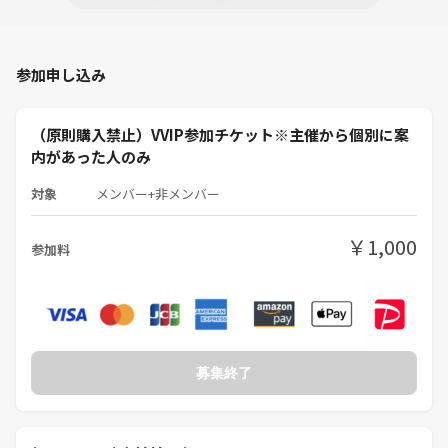
絶対1人にさせません
(オーナーより)
-------------------------------------
参加申し込み
PITMIL-Mystery's
（原則購入禁止）VVIP参加チケット※主催から個別に案
『マダミスを通じた友だちつくり』
内があった人のみ
マーダーミステリー初心者・未経験者限定。
おひとり様・ご新規様、大歓迎です！
対象
メンバー+非メンバー
PITMIL（ピットミル）で友だちをつくるマーダーミステリー をしましょ
う！
￥1,000
※2025年8月より"大人のミステリークラブ"から"PITMIL-Mystery's"へ
参加料
とリブランディングしました※
-------------------------------------
2025年8月9日
夜の部：15:35～19:50
六本木駅徒歩1分のスペース
募集終了
・初心者・未経験者限定
マーダーミステリーを楽しもう
『今年の8月は出会う！』