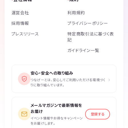
・冷蔵庫あり
・電子レンジ有
運営会社
利用規約
・電子タバコOK
・飲食自由
採用情報
プライバシーポリシー
--------------------------------------------------------------------
プレスリリース
特定商取引法に基づく表
『大人のマダミス会Legacy』
記
～夜の部～
■日時：⏰
ガイドライン一覧
2025年8月9日（土曜日）
15:35~19:50
■開場時間：
15:35にお越しください
安心・安全への取り組み
›
15:50までには完全集合でお願いします
つなげーとは、安心してご利用いただける環境づく
🙅遅刻絶対厳禁🙅
りに取り組んでいます。
（15:55までにお越しいただけない場合、申し訳ございませんがゲーム
は途中参加ができないため、ご参加をお断りします。※返金も不可で
す）
メールマガジンで最新情報を
お届け
登録する
■食べ物・飲み物：
イベント情報やお得なキャンペーン
お菓子・食事・お酒の持ち込み完全自由
をお届けします。