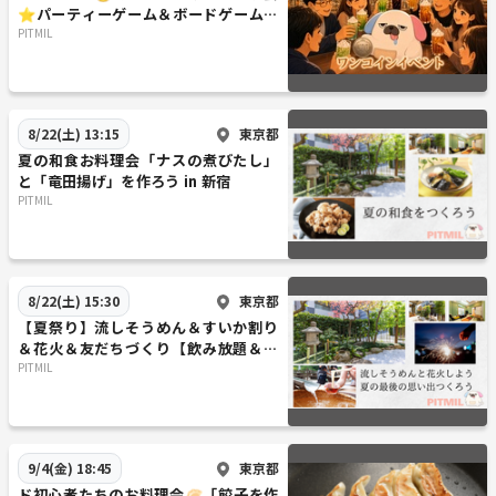
「来てくれたみんなが一度きりのご縁じゃなくて
⭐パーティーゲーム＆ボードゲーム＆
みんなが友達になってくれることを願っています」
任天堂Swichで遊ぼう
PITMIL
詳細情報は以上となります
集まってくれたみんなが全員友達になって、また会おうね！ご飯行こう
ね！遊ぼうね！って言ってくれるような関係になっていただけたら嬉し
東京都
8/22(土) 13:15
いです！
夏の和食お料理会「ナスの煮びたし」
と「竜田揚げ」を作ろう in 新宿
PITMIL
大人のマダミス会Legacy【夜の部in六本木】にぜひお越しください！
-----------------
一期一会を重んじるマダミス会
『誰かとミステリーを楽しもう』
お酒を飲みながらマダミス&ボドゲ
東京都
8/22(土) 15:30
"友だちができる自由なマダミス会"
【夏祭り】流しそうめん＆すいか割り
＆花火＆友だちづくり【飲み放題＆食
【ここに来れば必ずマダミスができる】
べ放題】カメラマンが夏の思い出を撮
PITMIL
🎈🎈🎈🎈🎈🎈🎈🎈🎈🎈🎈🎈🎈🎈🎈
影してプレゼント
遊べるマーダーミステリー 数は日本一 (多分)
🎈🎈🎈🎈🎈🎈🎈🎈🎈🎈🎈🎈🎈🎈🎈
⭐未経験・初心者は超大歓迎⭐
東京都
9/4(金) 18:45
⭐年齢・性別一切不問⭐
ド初心者たちのお料理会🥟「餃子を作