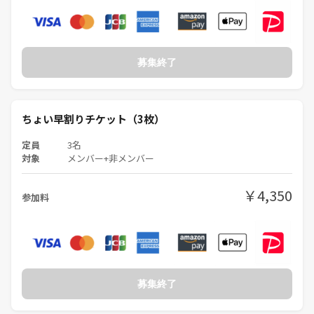
そのため、『ガチでマダミスやりたい』『マダミスさえできたらいい』
『ドライな関係でいい』という面持ちでお越しいただいてしまうと、当
日大きなギャップがあるはずです。
募集終了
恥ずかしながら私たちのマダミス会はマダミスのあとの二次会、三次会
がメインになるくらい、一体感とかみんなともっと一緒にいたいって思
えるような雰囲気を大切にしています。
ちょい早割りチケット（3枚）
例えば先日のマダミス会の二次会は、『カレー食いたくね！』とか言っ
定員
3名
て、みんなでカレーを作ったり、、、マダミス会とは全く関係なしに、
対象
メンバー+非メンバー
焼肉行ったり、ゲーセン行ったり、バッティングセンターで遊んだ
り、、朝まで飲み屋でオールしたり… カラオケ行ったり・・・
￥4,350
参加料
見る人によっては『ガキっぽい』とか『青春ぶってんじゃねぇよ』とか
『大学生かよ』って思われるかもしれません。
でも、友だちをつくるなら凄くいい環境です。大人になってから何の利
害関係もない無償の友だちなんてなかなかできないじゃないですか。私
募集終了
はそういうのを大切にしたいです。