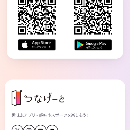
☺参加してもらいたい人☺
・お酒好きな人（別に強くなくていいけど）
・マダミス初心者、未経験者
・大人のコミュニケーションができる人（場の空気読める人('ω')ノ）
🕐時間内なら何作品でもプレイOK🕐
たっぷり4時間ございますので
1時間の作品も3本くらいできますよ！
（大人のマダミス会Legacyの場合は4時間で1本の作品をやりこむこと
になるかと思います）
🎈🎈🎈🎈🎈🎈🎈🎈🎈🎈🎈🎈🎈
50作品以上から自由に遊べる
プレイ可能な作品は下の方に一覧表示
（大人のマダミス会Legacyでは小人数プレイの作品はできません）
🎈🎈🎈🎈🎈🎈🎈🎈🎈🎈🎈🎈🎈
趣味友アプリ - 趣味やスポーツを楽しもう！
大人のマダミス会は会議室マダミスと違って、コミュニケーションを楽
しむ会です！
⭐ワクワクする会場