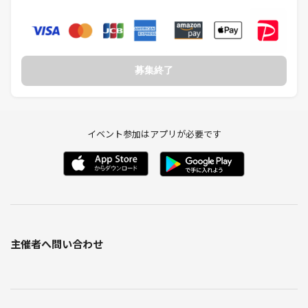
⑤一期一会を最重視
-----------------
『大人のマダミス会Legacy』
募集終了
～夜の部～
■日時：⏰
2025年8月9日（土曜日）
15:35~19:50
■開場時間：
イベント参加はアプリが必要です
15:35にお越しください
15:50までには完全集合でお願いします
🙅遅刻絶対厳禁🙅
（15:55までにお越しいただけない場合、申し訳ございませんがゲーム
は途中参加ができないため、ご参加をお断りします。※返金も不可で
す）
主催者へ問い合わせ
■食べ物・飲み物：
お菓子・食事・お酒の持ち込み完全自由
一緒にお酒を飲んでマダミスしたら
高確率で仲良くなれます！（統計取れました）