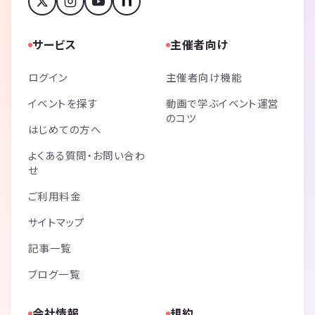
⭐ガチ勢いないのでホンワカゆったり楽しめる
サービス
主催者向け
会議室マダミス苦手な皆様、
マダミス難民の皆様、
マダミスやったことないけど楽しみたい皆様、
ログイン
主催者向け機能
お酒を飲みたい皆様、
イベントを探す
動画で学ぶイベント運営
一回遊びに来てください！
のコツ
はじめての方へ
🎈🎈🎈🎈🎈🎈🎈🎈🎈🎈🎈🎈🎈
よくある質問・お問い合わ
プレイ可能な作品は下の方に一覧表示
せ
（大人のマダミス会Legacyでは小人数プレイの作品はできません）
ご利用料金
🎈🎈🎈🎈🎈🎈🎈🎈🎈🎈🎈🎈🎈
--------------------------------------------------------------------
サイトマップ
⭐今回の会場について⭐
・土足OK
記事一覧
・WiFi完備
ブログ一覧
・メイクルーム（洗面所）あり
・男女トイレ別々
・キッチンあり（使ってOK）
会社情報
規約