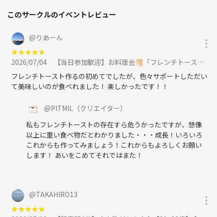
（乾杯シャンパンあり！）
このサークルのイベントレビュー
■会場：
六本木駅徒歩1分の会場
（チケット購入者のみ閲覧可能です）
@
りあーん
六本木交差点のすぐ近く！
★
★
★
★
★
シャンデリアが煌めく
2026/07/04
【当日参加歓迎】お料理会🥞「フレンチトーストを作ろう🍽️」大塚駅徒歩1分おしゃれなお部屋『初参加大歓迎』に参加
大人のハイグレードスペースです
フレンチトースト作るの初めてでしたが、色々サポートしただい
て美味しいのが食べれました！ 楽しかったです！！
■アクセス：
【駅徒歩1分の好立地】
@
PITMIL
（クリエイター）
都営大江戸線 六本木駅 徒歩1分
東京メトロ千代田線 乃木坂駅 徒歩9分
私もフレンチトーストの存在すら危うかったですが、想像
東京メトロ南北線 六本木一丁目駅 徒歩15分
以上に重い食べ物だとわかりました・・・成長！いろいろ
都営大江戸線 麻布十番駅 徒歩17分
これからも作ってみましょう！これからもよろしくお願い
東京メトロ千代田線 赤坂駅 徒歩19分
します！ あいをこめてそれではまた！
東京メトロ半蔵門線 青山一丁目駅 徒歩18分
都営大江戸線 六本木駅 5番出口徒歩1分
東京メトロ千代田線 乃木坂駅 徒歩9分
@
TAKAHIRO13
東京メトロ南北線 六本木一丁目駅 徒歩15分
東京メトロ半蔵門線 青山一丁目駅 徒歩18分
★
★
★
★
★