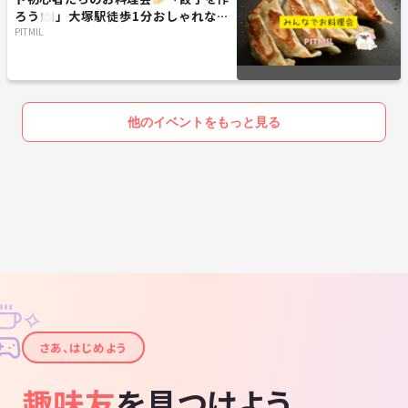
ろう🍽️」大塚駅徒歩1分おしゃれなお
シャンデリア煌めく重厚感のある会場で
部屋『初参加大歓迎』
PITMIL
友だちができるマーダーミステリーをしましょう🥃
※ボードゲームも実施します！
ミステリーを楽しむだけでなく
せっかくの大切な出会いなんだから
他のイベントをもっと見る
みんな友だちになってもらいたいです！
お酒で心の度数を合わせましょう！
(飲まなくてもいいけど)
普通のボードゲーム会やマダミス会とは
ひと味違う‼️
(みんなで2次会行こう☺️)
全員初対面！
✧
『大人のマダミス会Legacy』
✦
～夜の部～
さあ、はじめよう
PITMILの最高傑作！
マジで仲良くなれるマーダーミステリー！
趣味友
を見つけよう
🕰️開催日時🕰️