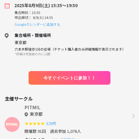
2025年8月9日(土) 15:35〜19:50
集合時刻：15:30
申込締切： 8/9(土) 14:35
Googleカレンダーに追加する
集合場所・開催場所
東京都
六本木駅徒歩1分の会場（チケット購入者のみ詳細情報が表示されます）
*詳細は参加者のみに公開
今すぐイベントに参加！！
主催サークル
PITMIL
東京都
★
★
★
★
★
329件
開催数 91回
過去参加 1,076人