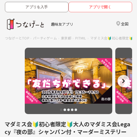
アプリを入手
アプリで開く
全国
趣味友アプリ
つなげーとTOP
パーティゲーム
東京都
PITMIL
マダミス会🔰初心者限定🔰
マダミス会🔰初心者限定🔰大人のマダミス会Lega
cy『夜の部』シャンパン付・マーダーミステリー