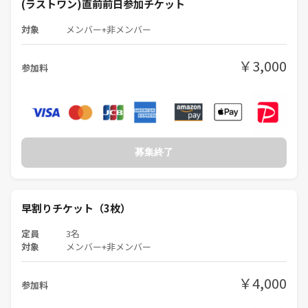
(ラストワン)直前前日参加チケット
大人のマダミス会Legacyは
"原点にして頂点！"
対象
メンバー+非メンバー
最高のマーダーミステリー会
六本木のハイグレードスペース
￥3,000
参加料
大人の雰囲気で仲良くなろう！
-------------------------------------
〜はじめにお読みください〜
⚠️PITMILから大切なお願い
【来場者同士のミスマッチやギャップがないように事前にお伝えしま
す】
募集終了
私たちのマダミス会は普通のマダミス会と雰囲気が全然違います。です
から、大半の方は最初はビックリします。(特に夜の部)
早割りチケット（3枚）
でも、結局最後にはほとんどの人が二次会に来てくれるくらい仲良くな
定員
3名
れます。
対象
メンバー+非メンバー
もちろんゲームはしっかりやるのですが、それ以上に一期一会を大切に
￥4,000
参加料
することを最重視しています。