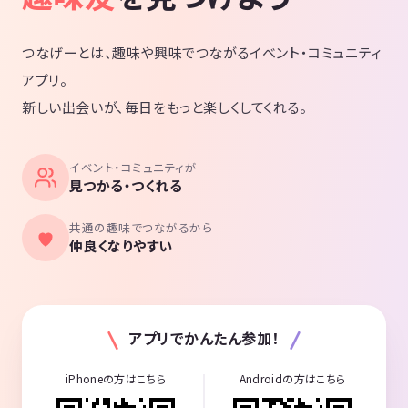
■日時：⏰
2025年8月9日（土曜日）
つなげーとは、趣味や興味でつながるイベント・コミュニティ
15:35~19:50
■開場時間：
アプリ。
15:35にお越しください
新しい出会いが、毎日をもっと楽しくしてくれる。
15:50までには完全集合でお願いします
🙅遅刻絶対厳禁🙅
（15:55までにお越しいただけない場合、申し訳ございませんがゲーム
イベント・コミュニティが
は途中参加ができないため、ご参加をお断りします。※返金も不可で
見つかる・つくれる
す）
共通の趣味でつながるから
■参加人数：7~9名予定（大人のマダミス会Legacyは全員で一つの作品
仲良くなりやすい
を遊ぶので小人数での開催となります）
⚠参加できない人 ⚠
・マダミスを15回以上プレイしている人
・超ガチ勢NG
アプリでかんたん参加！
・論破好きNG
→やり込んでる人は未経験の作品ないかもしれないのでごめんなさい( ﾉ
iPhoneの方はこちら
Androidの方はこちら
Д`)ｼｸｼｸ…