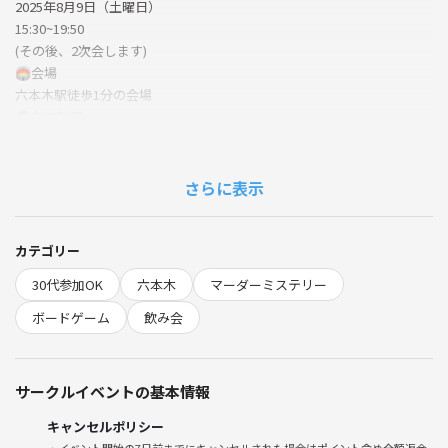
2025年8月9日（土曜日）
15:30~19:50
(その後、2次会します)
🏟️会場
六本木駅徒歩1分の会場
🙅‍♀️参加制限
❌マダミス経験数15回以上の人参加NG
❌昭和生まれの人参加NG(今回は年代合わせるため)
🙆‍♂️大歓迎
さらに表示
⭕️初心者🔰未経験者🐣
⭕️お酒好き
⭕️一期一会を大切にできる人
カテゴリー
30代参加OK
六本木
マーダーミステリー
ほとんどの方は1人参加&初参戦です。
うちのマダミス会は良く言えば友だち作り特化型(正直に言えば"偏差値
ボードゲーム
飲み会
が低い")なので、ルールは適当で楽しむことしか考えてません。だか
ら、初心者の方こそ大歓迎🔰、むしろ経験者はドン引いて『ねぇ！ち
ょっといい加減真面目にやろうよ！』『鬼ころしリットル買いしないで
サークルイベントの基本情報
よ』『なんで推理中にいなり寿司🍣するのかな？』っておブチギレなさ
れると思うのでできれば来ないでいただきたいです…(優しくて可愛か
キャンセルポリシー
ったらOK🥰)