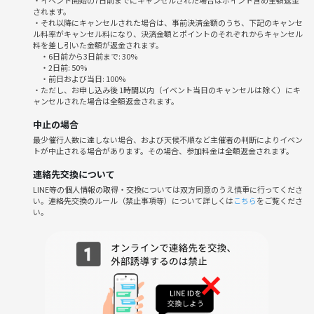
・イベント開始の7日前までにキャンセルされた場合はポイント含め全額返金
されます。
・それ以降にキャンセルされた場合は、事前決済金額のうち、下記のキャンセ
いわば、空気が読めない人や冗談が通じない人や高圧的な人はうちは絶
ル料率がキャンセル料になり、決済金額とポイントのそれぞれからキャンセル
対に向いてないです。
料を差し引いた金額が返金されます。
・6日前から3日前まで: 30%
・2日前: 50%
昼の部の人種は奇跡的にまともですけど、夜の部は残念なことにピータ
・前日および当日: 100%
・ただし、お申し込み後 1時間以内（イベント当日のキャンセルは除く）にキ
ーパンが性懲りも無く集まってしまいます。酒臭いネバーランドです。
ャンセルされた場合は全額返金されます。
そしてなにより、朝まで遊ぶ(行ける人は)。初対面なのに朝までいって
中止の場合
しまう。異常です。女子も朝までいます。異常です。
最少催行人数に達しない場合、および天候不順など主催者の判断によりイベン
トが中止される場合があります。その場合、参加料金は全額返金されます。
この原因ってぜんぶマーダーミステリー なんですよね。マダミスってこ
連絡先交換について
の世の全ての遊びの中で最も仲良くなる遊びなんです。喋りが苦手でも
LINE等の個人情報の取得・交換については双方同意のうえ慎重に行ってくださ
強制的に話さないといけないから話す、そして自然と仲良くなる。そし
い。連絡先交換のルール（禁止事項等）について詳しくは
こちら
をご覧くださ
い。
て、朝までいく。
うちのマダミス会はその色が強いです。
長くなりましたが
まとめると
うちのマダミス会に来る人は