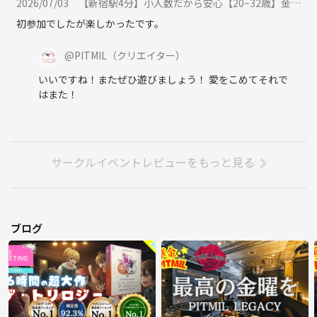
都営大江戸線 麻布十番駅 徒歩17分
2026/07/03
【新宿駅4分】小人数だから安心【20~32歳】金曜日にお話ししよう。かんたんボドゲ飲み会（ノンアルOK）に参加
初参加でしたが楽しかったです。
■遊べる作品：
来てくれた皆様の要望に合わせて
@
PITMIL
（クリエイター）
遊ぶ作品を現地で決定します
50作品以上ありますので
いいですね！またぜひ遊びましょう！ 愛をこめてそれで
はまた！
選び放題です
🎈🎈🎈🎈🎈🎈🎈🎈🎈
プレイ可能な作品は
下に一覧表示しています
🎈🎈🎈🎈🎈🎈🎈🎈🎈
サークルイベントレビューをもっと見る
■必ず各自持ってくるもの：
・プレイ中に飲みたいドリンク自由
・食事やお菓子など自由
ブログ
途中で外出OKも自由です、近所にお寿司屋さん・ピザ屋さん・スーパ
ーもあります
■参加条件：
①マダミス経験数15回以下の人
（上級者の方は遊べる作品がないかもしれませんのでご了承下さい）