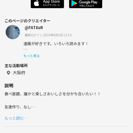
このページのクリエイター
@FAT8uR
最終ログイン:2025年8月2日 13:16
漫画が好きです。いろいろ読みます！
楽しい時間を共有できたら嬉しいです。
もっと見る
主な活動場所
よろしくお願いします。
大阪府
説明
食べ放題、誰かと楽しさおいしさを分かち合いたい！！
友達作り、なし
勧誘宣伝、なし
もっと読む…
出会い、なし
食べ放題を楽しむ心、有り