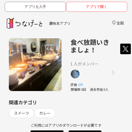
アプリを入手
アプリで開く
全国
趣味友アプリ
食べ放題いき
ましょ！
1 人がメンバー
評価
0件
開催数 0回
過去参加 0人
関連カテゴリ
スイーツ
カレー
ご利用にはアプリのダウンロードが必要です