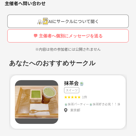
主催者へ問い合わせ
青春時代にスイパラにいかないまま、もうすぐ30代。
地方出身なので大阪に友達がおらず、
AIにサークルについて聞く
友達が来てもせっかく大阪来たなら…！とスイパラにいくことはなくこ
こまで来てしまいました。
💬 主催者へ個別にメッセージを送る
せっかく行くなら誰かと楽しみたい！
※内容は他の参加者には公開されません
でもいつか行きたいなあと思ただけじゃダメなんだ！
と思ってこのサークルを作ってみました。
あなたへのおすすめサークル
完全にその場を楽しむだけの会にしたいです。
友達作りはしたければご自由にどうぞ。
抹茶会🍵
まずはスイパラに行ってみたいです！！
スイーツ
期間限定のいちごフェアいきたいな🍓
★
★
★
★
★
1件
行ったことある方も、ない方も一緒に楽しみましょう！
東京都
その場の食事を一緒に楽しみたいです☺️