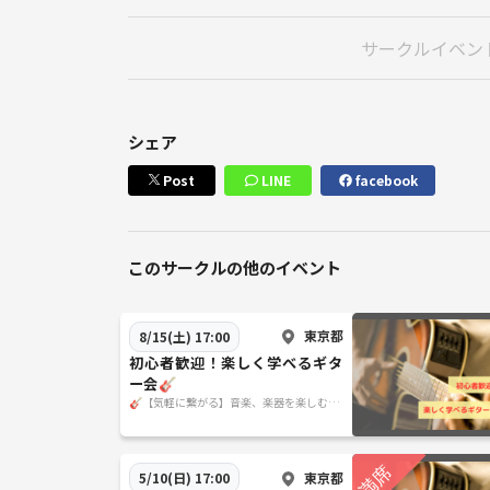
サークルイベン
シェア
Post
LINE
facebook
このサークルの他のイベント
東京都
8/15(土) 17:00
初心者歓迎！楽しく学べるギタ
ー会🎸
🎸【気軽に繋がる】音楽、楽器を楽しむサ
ークル🎹
東京都
5/10(日) 17:00