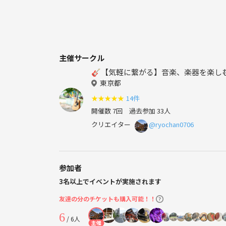
主催サークル
🎸【気軽に繋がる】音楽、楽器を楽し
東京都
★
★
★
★
★
14件
開催数 7回
過去参加 33人
クリエイター
@ryochan0706
参加者
3名以上でイベントが実施されます
友達の分のチケットも購入可能！！
6
/ 6人
主催