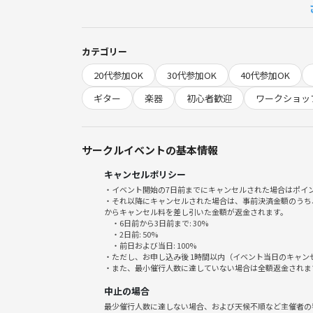
その後、課題曲を元に基本的なコードの押さえ方やス
最後には、みんなで課題曲を演奏して、音楽の楽しさ
カテゴリー
🌱サークルの雰囲気
20代参加OK
30代参加OK
40代参加OK
サークルでは、音楽を通じて新しい友達を作ること
初心者の方も安心して参加できるよう、和やかでア
ギター
楽器
初心者歓迎
ワークショッ
大歓迎です！
参加者全員が楽しい時間を過ごせるよう、みんなで
サークルイベントの基本情報
う。
キャンセルポリシー
・イベント開始の7日前までにキャンセルされた場合はポイ
⚠️注意事項⚠️
・それ以降にキャンセルされた場合は、事前決済金額のうち
以下の行為はご遠慮ください。
からキャンセル料を差し引いた金額が返金されます。
・6日前から3日前まで: 30%
・勧誘や営業、しつこいナンパ、暴言などの迷惑行
・2日前: 50%
・無許可での写真や動画のSNS投稿
・前日および当日: 100%
・ただし、お申し込み後 1時間以内（イベント当日のキャ
・また、最小催行人数に達していない場合は全額返金されま
サークルの雰囲気を壊す行動をされる方や、運営の
中止の場合
す。
最少催行人数に達しない場合、および天候不順など主催者の