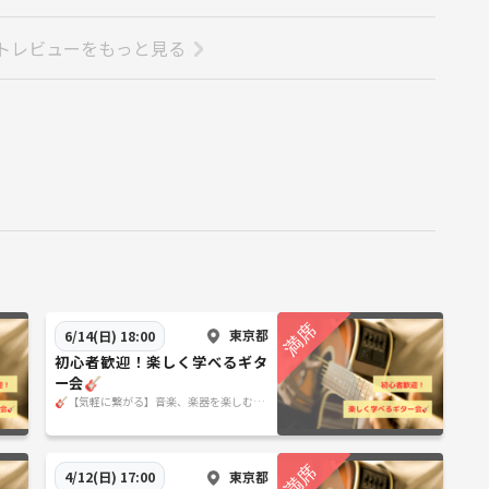
トレビューをもっと見る
東京都
6/14(日) 18:00
初心者歓迎！楽しく学べるギタ
ー会🎸
🎸【気軽に繋がる】音楽、楽器を楽しむサ
ークル🎹
東京都
4/12(日) 17:00