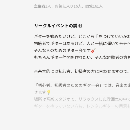
主催者1人、お気に入り16人、閲覧161人
サークルイベントの説明
ギターを始めたいけど、どこから手をつけていいか
初級者でギターはあるけど、人と一緒に弾いてモチ
そんな人のためのギター会です🎸
もちろんギター仲間を作りたい、そんな経験者の方も
※基本的には初心者、初級者の方に合わせますので、
「初心者、初級者のためのギター会」では、音楽の
きます💡
場所は音楽スタジオで、リラックスした雰囲気の中で
ギターを持っていない方も、レンタルギターの用意
◆当日の流れ
まずは軽く自己紹介タイムで、参加者同士の距離を