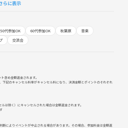
さらに表示
トロークの練習を行います😆
を実感していきます🎶
50代参加OK
60代参加OK
秋葉原
音楽
を目的としています！
ットホームな雰囲気を大切にしていますので、お一人での参加も
プ
交流会
協力し合いながら、素敵な音楽の時間を作り上げていきましょ
ント含め全額返金されます。
、下記のキャンセル料率がキャンセル料になり、決済金額とポイントのそれぞれ
為
ンセルは除く）にキャンセルされた場合は全額返金されます。
す
指示に従っていただけない方は、参加をお断りする場合がありま
判断によりイベントが中止される場合があります。その場合、参加料金は全額返