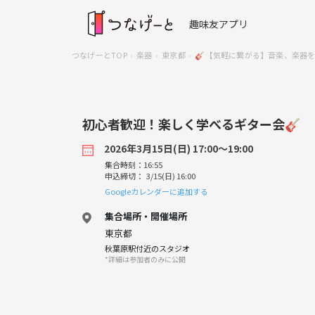
趣味友アプリ
つなげーとTOP
楽器
東京都
🎸【気軽に繋がる】音楽、楽器を
初心者歓迎！楽しく学べるギター会🎸
2026年3月15日(日) 17:00〜19:00
集合時刻：16:55
申込締切： 3/15(日) 16:00
Googleカレンダーに追加する
集合場所・開催場所
東京都
秋葉原駅付近のスタジオ
*詳細は参加者のみに公開