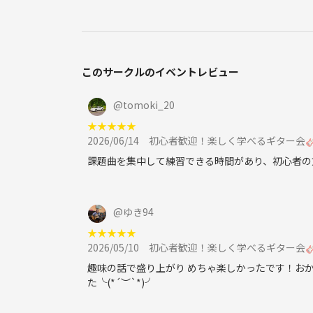
このサークルのイベントレビュー
@
tomoki_20
★
★
★
★
★
2026/06/14
初心者歓迎！楽しく学べるギター会
課題曲を集中して練習できる時間があり、初心者の
@
ゆき94
★
★
★
★
★
2026/05/10
初心者歓迎！楽しく学べるギター会
趣味の話で盛り上がり めちゃ楽しかったです！おか
た╰(*´︶`*)╯