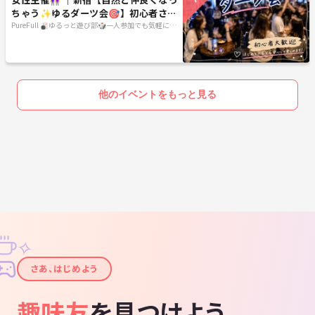
ちゃう✨ゆるダーツ会🎯】初心者さん
大歓迎🔰
PureFull 🎳ゆるっと遊び部🎲一人参加でも気軽に気
楽に🐥
他のイベントをもっと見る
✧
✦
さあ、はじめよう
趣味友
を見つけよう