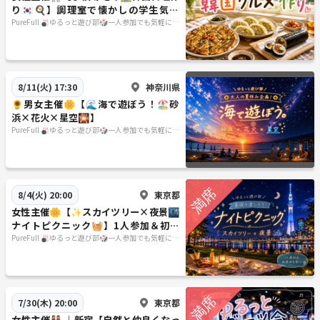
り🇰🇷🍳】調理室で懐かしの学生気分
🏫.*
PureFull 🎳ゆるっと遊び部🎲一人参加でも気軽に気
楽に🐥
神奈川県
8/11(火) 17:30
🌻男女主催🌼【🌊海で遊ぼう！🏖️砂
浜×花火×星空🎇】
PureFull 🎳ゆるっと遊び部🎲一人参加でも気軽に気
楽に🐥
東京都
8/4(火) 20:00
女性主催🌼【✨スカイツリー×夜景🌃
ナイトピクニック🧺】1人参加＆初参
加も安心🌸
PureFull 🎳ゆるっと遊び部🎲一人参加でも気軽に気
楽に🐥
東京都
7/30(木) 20:00
女性主催👭 ｜新宿【自然と仲良くなっ