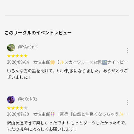
このサークルのイベントレビュー
@
YAa9nH
★
★
★
★
★
2026/08/04
女性主催🌼【✨スカイツリー×夜景🌃ナイトピクニック🧺】1人参加＆初参加も安心🌸に参加
いろんな方の話を聞けて、いい刺激になりました。ありがとうご
ざいました！
@
eXoN3z
★
★
★
★
★
2026/07/30
女性主催👭 ｜新宿【自然と仲良くなっちゃう✨ゆるダーツ会🎯】初心者さん大歓迎🔰に参加
沢山友達できて楽しかったです！ もっとダーツしたかったので、
またの機会によろしくお願いします！