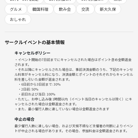
本格韓国料理を味わいながら、
グルメ
韓国料理
飲み会
交流
新大久保
非日常な雰囲気も一緒に楽しめます🍽️
おしゃれ
サークルイベントの基本情報
🤗 このイベントと相性がいい人
キャンセルポリシー
☑ 韓国料理が好きor気になる
・イベント開始の7日前までにキャンセルされた場合はポイント含め全額返金
☑ 新しい友達やご縁を作りたい
されます。
☑ 一人でも参加しやすいイベントを探している
・それ以降にキャンセルされた場合は、事前決済金額のうち、下記のキャンセ
ル料率がキャンセル料になり、決済金額とポイントのそれぞれからキャンセル
☑ 飲み会は好きだけどウェイウェイなノリは苦手
料を差し引いた金額が返金されます。
☑ おしゃれなお店や非日常な雰囲気が好き
・6日前から3日前まで: 30%
・2日前: 50%
・前日および当日: 100%
・ただし、お申し込み後 1時間以内（イベント当日のキャンセルは除く）にキ
ャンセルされた場合は全額返金されます。
・また、最小催行人数に達していない場合は全額返金されます
🫢 このイベントと相性がよくない人
中止の場合
🙅‍♀️ ただワイワイ騒ぎたい
最少催行人数に達しない場合、および天候不順など主催者の判断によりイベン
🙅‍♀️ 「自分さえ楽しければOK！」派
トが中止される場合があります。その場合、参加料金は全額返金されます。
🙅‍♀️ 人の好きや価値観を否定したくなっちゃう