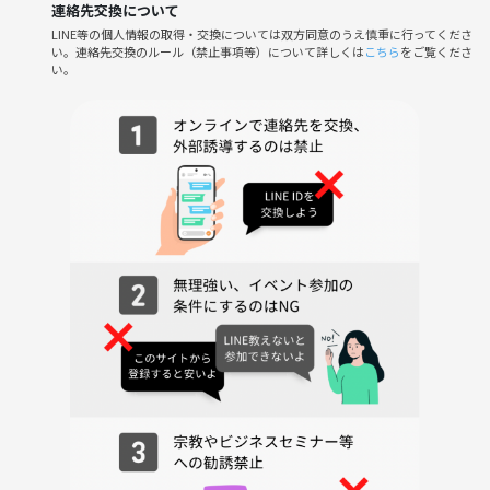
連絡先交換について
🙅‍♀️ ゆっくり会話を楽しむのが苦手
LINE等の個人情報の取得・交換については双方同意のうえ慎重に行ってくださ
🙅‍♀️ 「くだらないこと」を楽しむのが苦手
い。連絡先交換のルール（禁止事項等）について詳しくは
こちら
をご覧くださ
い。
✏️詳細
🗓️日時：7月10日（金）20:00〜
📍場所：韓国料理 ダルビッマル（新大久保）
👥対象：20代〜30代
💰参加費：チケット代＋当日飲食代
【料金について】
・2時間飲み放題付き🥂
・お料理は主催側でセレクトして注文します🍽️
※お料理代はみんなで割り勘となりますが、お一人あたり合計3,500〜
4,000円程度に収まるよう調整しますのでご安心ください☺️
※当日のお支払いは極力PayPayでご協力いただけると助かります🙇‍♀️
※途中参加・途中退出OK
（到着がかなり遅れる場合は、前日までにご連絡いただいていた場合に