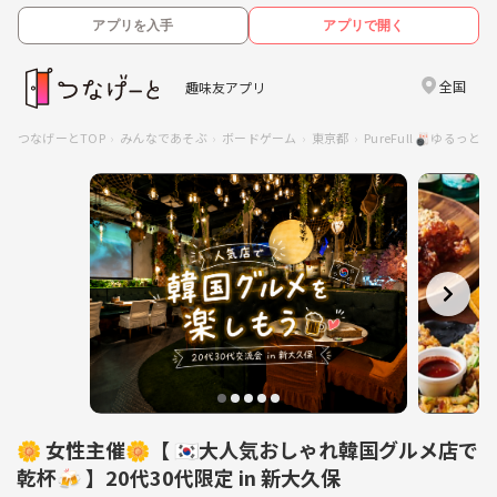
アプリを入手
アプリで開く
全国
趣味友アプリ
つなげーとTOP
みんなであそぶ
ボードゲーム
東京都
PureFull 🎳ゆる
🌼 女性主催🌼【 🇰🇷大人気おしゃれ韓国グルメ店で
乾杯🍻 】20代30代限定 in 新大久保