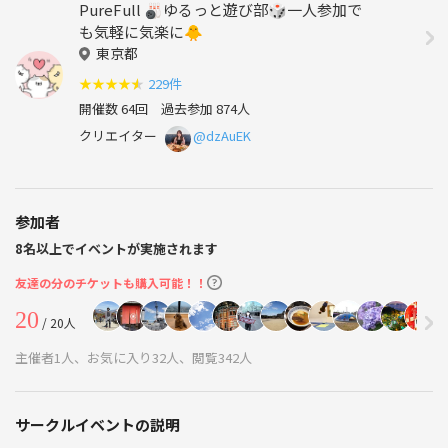
PureFull 🎳ゆるっと遊び部🎲一人参加で
も気軽に気楽に🐥
東京都
★
★
★
★
★
229件
開催数 64回
過去参加 874人
クリエイター
@dzAuEK
参加者
8名以上でイベントが実施されます
友達の分のチケットも購入可能！！
20
/ 20人
主催者1人、お気に入り32人、閲覧342人
サークルイベントの説明