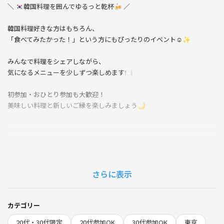
＼ 🇰🇷韓国料理を囲んでゆるっと乾杯🍻 ／
韓国料理好きな方はもちろん、
「食べてみたかった！」という方にもぴったりのイベント☺️✨
みんなで料理をシェアしながら、
気になるメニューを少しずつ楽しめます🍽️
初参加・おひとり参加も大歓迎！
美味しい料理と新しいご縁を楽しみましょう🌙
🌙今回の会場は、新大久保にある
韓国料理 ダルビッマル🇰🇷✨
さらに表示
口コミでも人気の韓国料理店☺️
店内には大きな月のオブジェや幻想的な照明が広がり、
カテゴリー
まるで韓国の夜カフェに来たような、おしゃれな空間が魅力です🌙✨
20代・30代限定
20代参加OK
30代参加OK
東京