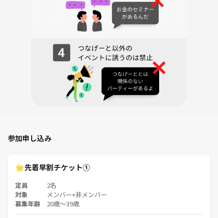
限り料金を考慮いたします。）
🍀 PureFull（ピュアフル）について
「日常を、もっと自由に彩ろう。」
をテーマに活動しているイベントコミュニティです✨
この3つを大切にしています☺️⬇️
🤍 Heartful（心温まるつながり）
🌈 Colorful（日常を彩る体験）
参加申し込み
🎉 Joyful（思いきり楽しむ）
人とのご縁や遊び心を大切にしながら、
🌟先着早割チケット①
みんなで楽しい時間を作りたい。
定員
2名
対象
メンバー+非メンバー
そんな想いに共感してくださる方が集まるコミュニティです🍀
募集年齢
20歳〜39歳