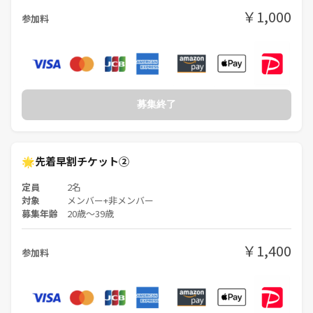
おひとり参加の方も多いので、
￥1,000
初めての方も安心してご参加ください✨
参加料
ちなみに主催もお酒が強いタイプではないので、
「お酒は飲めないよ〜🍹」という方も大歓迎です🤭
募集終了
⚠️ お願い
PureFullは安心して楽しめる場づくりを大切にしています🍀
🌟先着早割チケット②
宗教・マルチ・ネットワークビジネス等の勧誘行為、営業目的での参
定員
2名
対象
メンバー+非メンバー
加、過度なナンパ行為、その他参加者が不快になる行為は禁止しており
募集年齢
20歳〜39歳
ます。
￥1,400
みなさまが気持ちよく過ごせるよう、ご協力をお願いいたします☺️
参加料
🇰🇷 人気の韓国料理店で