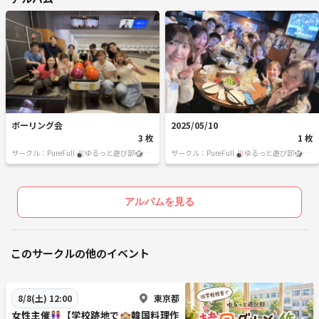
ボーリング会
2025/05/10
3 枚
1 枚
サークル：PureFull 🎳ゆるっと遊び部🎲一
サークル：PureFull 🎳ゆるっと遊び部🎲一
人参加でも気軽に気楽に🐥
人参加でも気軽に気楽に🐥
アルバムを見る
このサークルの他のイベント
東京都
8/8(土) 12:00
女性主催👭【学校跡地で🏫韓国料理作