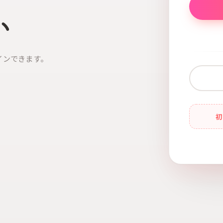
い
インできます。
初