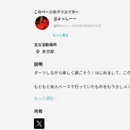
このページのクリエイター
@よっしーー
最終ログイン:2019年5月29日 15:35
もっと見る
主な活動場所
東京都
説明
ダーツしながら楽しく過ごそう！はじめまして、こ
もともと友人ベースで行っていたものをもう少しメ
数名、多くて10人くらいで軽く飲みながら楽しくや
もっと読む…
ダーツだけではなく、楽しくしゃべりながら盛り上
共有
ガチで戦いたいという人には物足りないと思います
メンバー管理などを行うつもりもないので、来たい