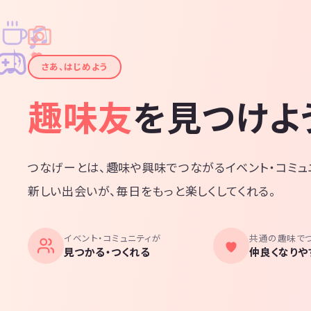
♫
✧
✦
✦
♪
✧
さあ、はじめよう
趣味友
を見つけよ
つなげーとは、趣味や興味でつながるイベント・コミュ
新しい出会いが、毎日をもっと楽しくしてくれる。
イベント・コミュニティが
共通の趣味で
見つかる・つくれる
仲良くなりや