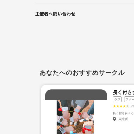
場所は新宿近辺のダーツバーやバグース、Beeなど
主催者へ問い合わせ
次回開催は
6/6(水) 20:00～22:00 新宿
聞きたいことなどあれば気軽にご連絡ください。
あなたへのおすすめサークル
長く付き
卓球
スポ
★
★
★
★
★
9
長く付き合える
東京都