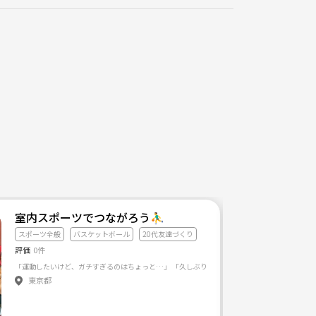
室内スポーツでつながろう⛹️‍♂️
スポーツ全般
バスケットボール
20代友達づくり
評価
0件
色々企画して行くので よろしくお願いします(≧∀≦)
東京都