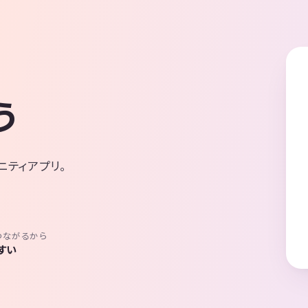
う
ニティアプリ。
つながるから
すい