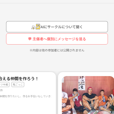
で実施となります。
AIにサークルについて聞く
💬 主催者へ個別にメッセージを送る
※内容は他の参加者には公開されません
合える仲間を作ろう！
ーツ全般
鬼ごっこ
9件
仲間を作りたいし、作るお手伝いもしていきたい！ そんな思いで立ち上げました！ ご縁が繋がる場を