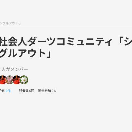
ングルアウト」
社会人ダーツコミュニティ「
グルアウト」
4 人がメンバー
評価
0件
開催数 0回
過去参加 0人