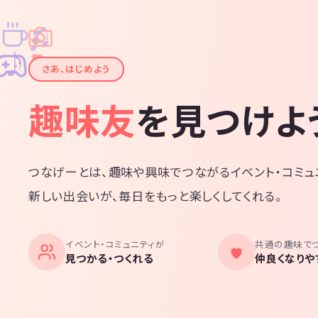
♫
✧
✦
✦
♪
✧
さあ、はじめよう
趣味友
を見つけよ
つなげーとは、趣味や興味でつながるイベント・コミュ
新しい出会いが、毎日をもっと楽しくしてくれる。
イベント・コミュニティが
共通の趣味で
見つかる・つくれる
仲良くなりや