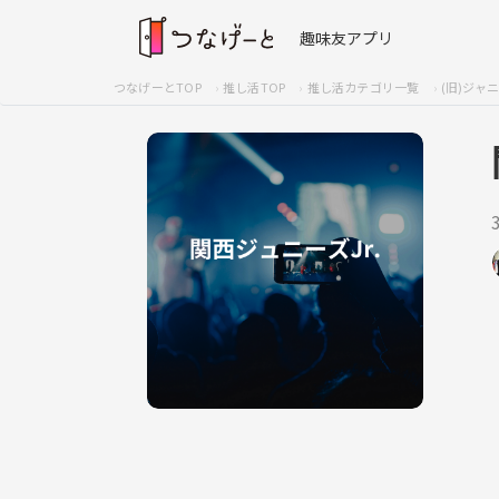
趣味友アプリ
つなげーとTOP
推し活TOP
推し活カテゴリ一覧
(旧)ジャ