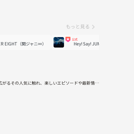
もっと見る
ER EIGHT（関ジャニ∞）
Hey! Say! JUMP
K
へ広がるその人気に触れ、楽しいエピソードや最新情報