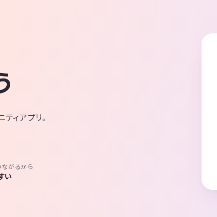
う
ニティアプリ。
つながるから
すい