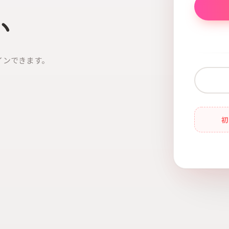
い
インできます。
初