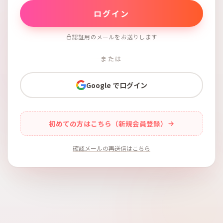
認証用のメールをお送りします
または
Google でログイン
初めての方はこちら（新規会員登録）
確認メールの再送信はこちら