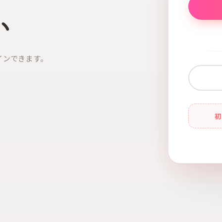
い
インできます。
初