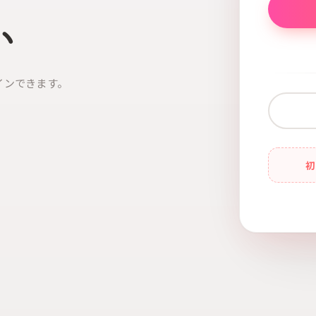
い
インできます。
初